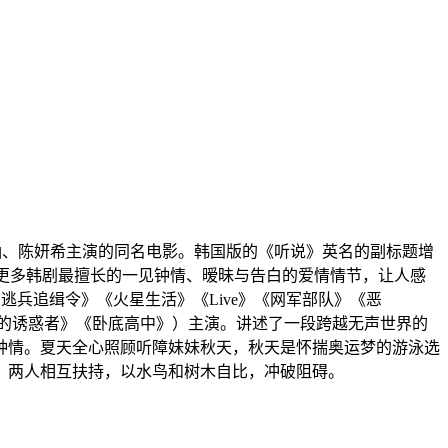
于晏、陈意涵、陈妍希主演的同名电影。韩国版的《听说》英名的副标题增
加入更多韩剧最擅长的一见钟情、暧昧与告白的爱情情节，让人感
兵追缉令》《火星生活》《Live》《网军部队》《恶
大的诱惑者》《卧底高中》）主演。讲述了一段跨越无声世界的
钟情。夏天全心照顾听障妹妹秋天，秋天是怀揣奥运梦的游泳选
。两人相互扶持，以水鸟和树木自比，冲破阻碍。