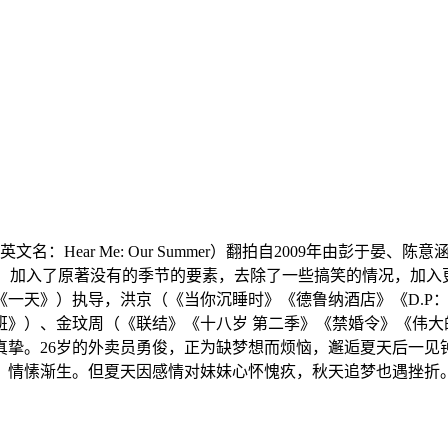
文名：Hear Me: Our Summer）翻拍自2009年由彭
秋天」，加入了原著没有的季节的要素，去除了一些搞笑的情况，
一天》）执导，洪京（《当你沉睡时》《德鲁纳酒店》《D.P：逃
班》）、金玟周（《联结》《十八岁 第二季》《禁婚令》《伟
真挚。26岁的外卖员勇俊，正为缺梦想而烦恼，邂逅夏天后一见
，情愫渐生。但夏天因感情对妹妹心怀愧疚，秋天追梦也遇挫折