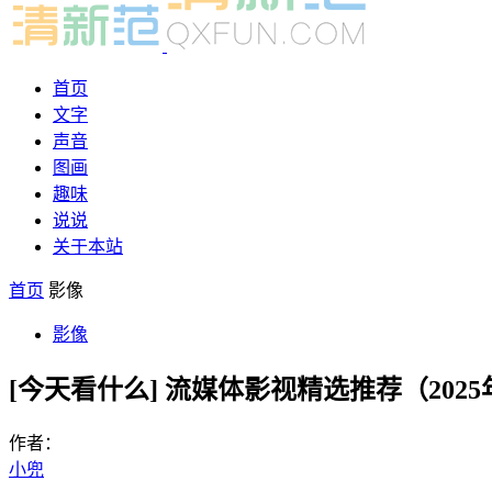
首页
文字
声音
图画
趣味
说说
关于本站
首页
影像
影像
[今天看什么] 流媒体影视精选推荐（20
作者：
小兜
-