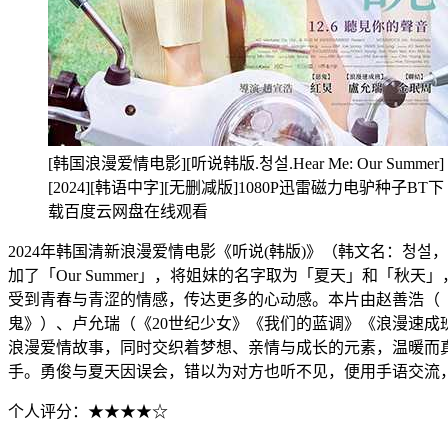
[韩国浪漫爱情电影][听说韩版.청설.Hear Me: Our Summer]
[2024][韩语中字][无删减版]1080P迅雷磁力电驴种子BT下
载百度云网盘在线观看
2024年韩国清新浪漫爱情电影《听说(韩版)》（韩文名：청설，英
加了「Our Summer」，将姐妹的名字取为「夏天」和「
受到青春与青涩的情感，传达更多的心动感。本片由赵善浩（《
鬼》）、卢允瑞（《20世纪少女》《我们的蓝调》《浪漫速成
浪漫爱情故事，同时交织着梦想、亲情与成长的元素，温暖而
手。勇俊与夏天因误会，错以为对方也听不见，便用手语交流
个人评分：★★★★☆