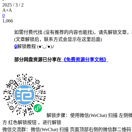
2025 / 3 / 2
A+
A
0
1,066
如需付费代找 (没有推荐的内容也能找)，请先解锁文章
(文章解锁后，联系方式会显示在这里后面)
🔒
解锁教程
(●'◡'●)ﾉ
部分网盘资源已分享在
《免费资源分享文档》
解锁步骤：使用微信(WeChat) 扫描
左侧
方
红色解锁按钮
，进行解锁
微信交流群：微信(WeChat) 扫描
页面顶部右侧的微信群二维码