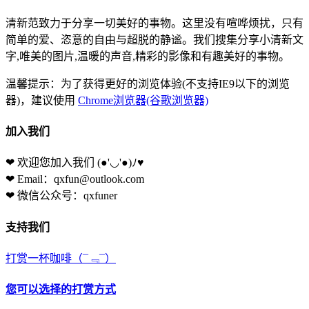
清新范致力于分享一切美好的事物。这里没有喧哗烦扰，只有
简单的爱、恣意的自由与超脱的静谧。我们搜集分享小清新文
字,唯美的图片,温暖的声音,精彩的影像和有趣美好的事物。
温馨提示：为了获得更好的浏览体验(不支持IE9以下的浏览
器)，建议使用
Chrome浏览器(谷歌浏览器)
加入我们
❤ 欢迎您加入我们
(●'◡'●)ﾉ♥
❤ Email：qxfun@outlook.com
❤ 微信公众号：qxfuner
支持我们
打赏一杯咖啡
（¯﹃¯）
您可以选择的打赏方式