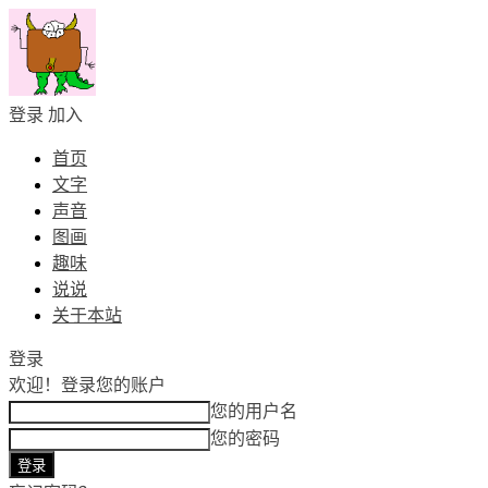
登录
加入
首页
文字
声音
图画
趣味
说说
关于本站
登录
欢迎！
登录您的账户
您的用户名
您的密码