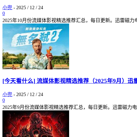
小兜
-
2025 / 12 / 24
0
2025年10月份流媒体影视精选推荐汇总，每日更新。迅雷磁
[今天看什么] 流媒体影视精选推荐（2025年9月
小兜
-
2025 / 12 / 24
0
2025年9月份流媒体影视精选推荐汇总，每日更新。迅雷磁力