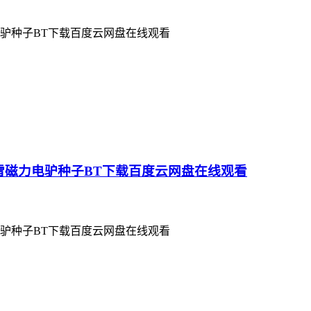
电驴种子BT下载百度云网盘在线观看
）迅雷磁力电驴种子BT下载百度云网盘在线观看
电驴种子BT下载百度云网盘在线观看