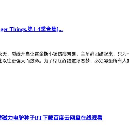
Things.第1-4季合集]...
1987年秋天，裂缝开启让霍金斯小镇伤痕累累，主角群团结起来，
比以往更强大而致命。为了彻底终结这场恶梦，必须凝聚所有人
）迅雷磁力电驴种子BT下载百度云网盘在线观看