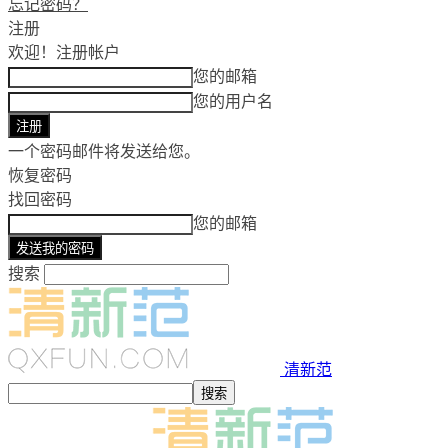
忘记密码？
注册
欢迎！
注册帐户
您的邮箱
您的用户名
一个密码邮件将发送给您。
恢复密码
找回密码
您的邮箱
搜索
清新范