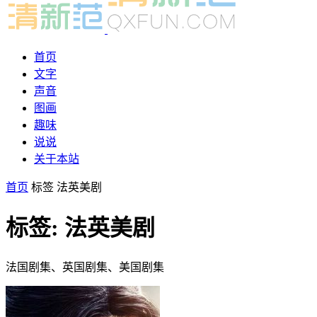
首页
文字
声音
图画
趣味
说说
关于本站
首页
标签
法英美剧
标签: 法英美剧
法国剧集、英国剧集、美国剧集