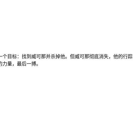
只为一个目标：找到威可那并杀掉他。但威可那彻底消失，他的行踪
的力量，最后一搏。