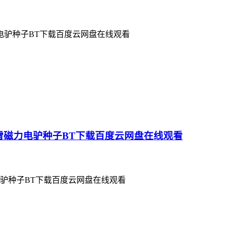
力电驴种子BT下载百度云网盘在线观看
）迅雷磁力电驴种子BT下载百度云网盘在线观看
电驴种子BT下载百度云网盘在线观看