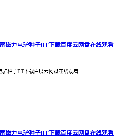
）迅雷磁力电驴种子BT下载百度云网盘在线观看
力电驴种子BT下载百度云网盘在线观看
）迅雷磁力电驴种子BT下载百度云网盘在线观看