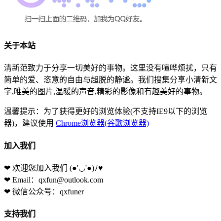
关于本站
清新范致力于分享一切美好的事物。这里没有喧哗烦扰，只有
简单的爱、恣意的自由与超脱的静谧。我们搜集分享小清新文
字,唯美的图片,温暖的声音,精彩的影像和有趣美好的事物。
温馨提示：为了获得更好的浏览体验(不支持IE9以下的浏览
器)，建议使用
Chrome浏览器(谷歌浏览器)
加入我们
❤ 欢迎您加入我们
(●'◡'●)ﾉ♥
❤ Email：qxfun@outlook.com
❤ 微信公众号：qxfuner
支持我们