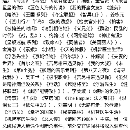
蝠》《母亲》《毒战》《没有秘密》）编剧，全智贤（《来自
星星的你》《蓝色大海的传说》《我的野蛮女友》《雏菊》
《暗杀》《王国 系列》《夺宝联盟》《智异山》）、姜栋元
（《釜山行2：半岛》《狼的诱惑》《检察官外传》《掮客》
《被掩盖的时间》《请别相信她》《义兄弟》《群盗：民乱的
时代》《战，乱》）、约翰·赵（《网络谜踪》《神出鬼没》
《星舰迷航 系列》《致命AI》《同情者》《美国丽人》）、
金海淑（《素媛》《小姐》《3天的休假》《机智医生生活》
《浮游先生》《京城怪物》《哈尔滨》）、朴解浚（《夫妻的
世界》《首尔之春》《苦尽柑来遇见你》《我的大叔》《未
生》《第8个秀》《柳烈的音乐专辑》《第八天之夜》《请寻
找我》）、吴正世（《极限职业》《苦尽柑来遇见你》《虽然
是精神病但没关系》《电话》《死期将至》《浮游先生》《健
将联盟》《《超异能特攻》》）、李美淑（《嫉妒的化身》
《情事》《丑闻》《空房间》《The Empire：法之帝国》《眼
泪女王》《依法相爱》）、刘宰明（《无路可走：轮盘赌》
《消防员》《幸福的国家》《秘密森林》《机智医生生活》
《机智牢房生活》《恶人传》《请回答1988》）主演。当一位
总统候选人遭遇企图暗杀事件，前外交官徐闻柱将深入调查他