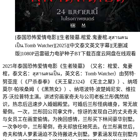
[泰国恐怖爱情电影][生者陵墓.棺爱.鬼妻棺.สุสานคน
เป็น.Tomb Watcher][2025][中文泰文英文字幕][无删减
版]1080P迅雷磁力电驴种子BT下载百度云网盘在线观看
2025年泰国恐怖爱情电影《生者陵墓》（又名：棺爱、鬼妻
棺，泰文名：สุสานคนเป็น，英文名：Tomb Watcher）由努特·
努亚庞（《尸杀泰拳》《天王星2324》《无主之屋》）、纳塔
莫尔·帕埃桑姆（《黑煞女》）、纳塔波特·波楚姆尼安、维拉
苏·沃拉普特主演。讲述穷画家奇夫与公司老板兰彤偶然结
识，热恋后迅速步入婚姻殿堂。可婚后兰彤怪病缠身，常无故
晕倒。一次，兰彤回公司拿文件，惊讶的发现自己的丈夫奇夫
与女员工在画室偷情。为挽回感情，兰彤买下林间豪华别墅。
一次争吵中，兰彤晕倒，奇夫却放任她死去。在兰彤离世后，
奇夫和情人萝素涵迫不及待搬进大别墅。萝素涵发现在别墅内