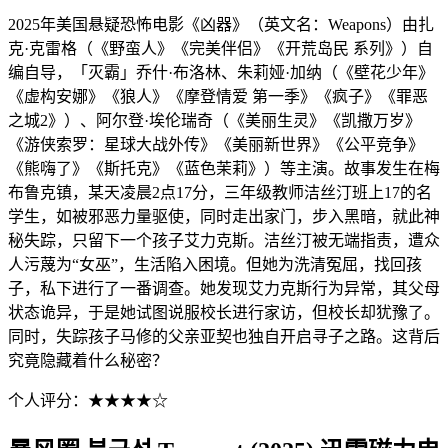
2025年美国悬疑恐怖电影《凶器》（英文名：Weapons）由扎
克·克雷格（《野蛮人》《完美伴侣》《开荒岛民 系列》）自
编自导，「灭霸」乔什·布洛林、朱莉娅·加纳（《壁花少年》
《虚构安娜》《狼人》《摩登情爱 第一季》《疯子》《罪恶
之城2》）、阿尔登·埃伦瑞奇（《美丽生灵》《凯撒万岁》
《游侠索罗：星球大战外传》《美丽新世界》《公平竞争》
《熊嗨了》《斯托克》《蓝色茉莉》）等主演。故事发生在梅
布鲁克镇，某天凌晨2点17分，三年级教师洁丝汀班上17的名
学生，如被邪恶力量驱使，同时走出家门，步入黑暗，就此神
秘失踪，只留下一个孩子艾力克斯。洁丝汀被无端指责，遭众
人污蔑为“女巫”，生活陷入困境。但她为洗清冤屈，找回孩
子，私下进行了一番调查。她发现艾力克斯行为异常，其父母
状态诡异，于是她试图说服校长进行家访，但校长却犹豫了。
同时，失踪孩子马修的父亲亚契也独自开启寻子之路。这背后
究竟隐藏着什么秘密？
个人评分：★★★★☆