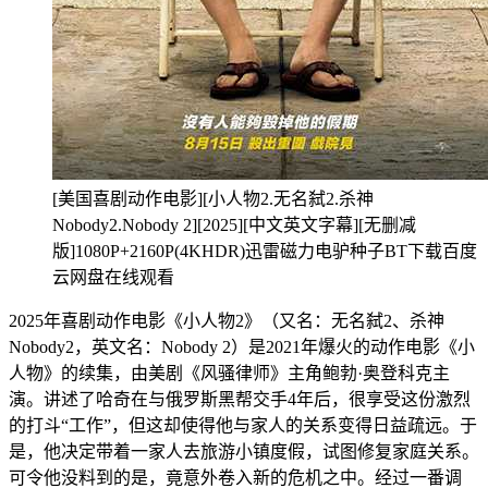
[美国喜剧动作电影][小人物2.无名弑2.杀神
Nobody2.Nobody 2][2025][中文英文字幕][无删减
版]1080P+2160P(4KHDR)迅雷磁力电驴种子BT下载百度
云网盘在线观看
2025年喜剧动作电影《小人物2》（又名：无名弑2、杀神
Nobody2，英文名：Nobody 2）是2021年爆火的动作电影《小
人物》的续集，由美剧《风骚律师》主角鲍勃·奥登科克主
演。讲述了哈奇在与俄罗斯黑帮交手4年后，很享受这份激烈
的打斗“工作”，但这却使得他与家人的关系变得日益疏远。于
是，他决定带着一家人去旅游小镇度假，试图修复家庭关系。
可令他没料到的是，竟意外卷入新的危机之中。经过一番调