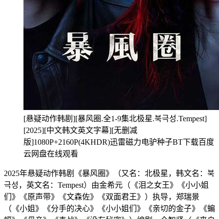
[悬疑动作韩剧][暴风圈.全1-9集北极星.북극성.Tempest]
[2025][中文韩文英文字幕][无删减
版]1080P+2160P(4KHDR)迅雷磁力电驴种子BT下载百度
云网盘在线观看
2025年悬疑动作韩剧《暴风圈》（又名：北极星，韩文名：북
극성，英文名：Tempest）由金希元（《泪之女王》《小小姐
们》《原声带》《文森佐》《双面君王》）执导，郑瑞景
（《小姐》《分手的决心》《小小姐们》《亲切的金子》《蝙