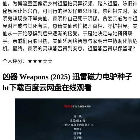
仙，为博流量回偏远乡村祖屋拍灵异视频。踏入祖屋，陈旧神
秘氛围让她兴奋，可同行的胖发仔遭鬼压床，祭拜祖先时，家
明鬼魂现身吓晕美仙。家明称自己死于阴谋，贪婪亲戚为夺祖
屋财产或与其死有关，恳请美仙帮忙揭开真相、守护祖屋。美
仙从一开始恐惧到后来逐渐的接受，于是她决定与她哥哥联
手。亲戚们百般阻挠，美仙凭网络智慧与家明暗中协助化解危
机。最终，家明的灵魂能否得到安息，祖屋能否得以保留呢？
个人评分：★★★☆☆
凶器 Weapons (2025) 迅雷磁力电驴种子
bt下载百度云网盘在线观看