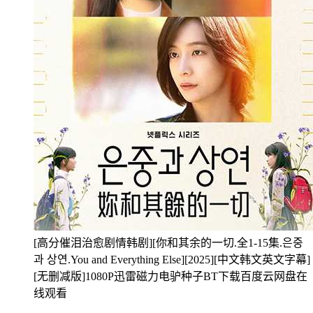
[高分催泪治愈剧情韩剧][你和其余的一切.全1-15集.은중
과 상연.You and Everything Else][2025][中文韩文英文字幕]
[无删减版]1080P迅雷磁力电驴种子BT下载百度云网盘在
线观看