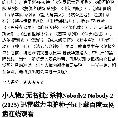
的心》）、克里斯·帕拉特（《侏罗纪世界 系列》《银河护卫
队 系列》《复仇者联盟 系列》《电幻国度》）、汤姆·霍珀
（《伞学院 系列》《超大号美人》《骸骨之地》《黑帆 系
列》《梅林传奇 系列》《王牌保镖2》）、罗纳-李·西蒙
（《黑莲花公主》《肮脏天使》《Y染色体》）、卢克·海姆
斯沃斯（《西部世界 系列》《雷神 系列》《惊天激战》）、
达尔·萨利姆（《盟约》《成人级爱情》《脑中蜜》《黑蟹行
动》《绅士们》《法老与众神》）主演。故事发生在《终极名
单》之前，讲述海豹突击队员本·爱德华兹踏入了中情局的黑
暗战线。当他一步步走入灰色地带，就越发难以抵挡内心日益
觉醒的黑暗冲动。每个人体内都住着两头狼——一光一暗，相
互争斗。最终胜出的会是哪一头呢？
个人评分：★★★★☆
小人物2 无名弑2 杀神Nobody2 Nobody 2
(2025) 迅雷磁力电驴种子bt下载百度云网
盘在线观看