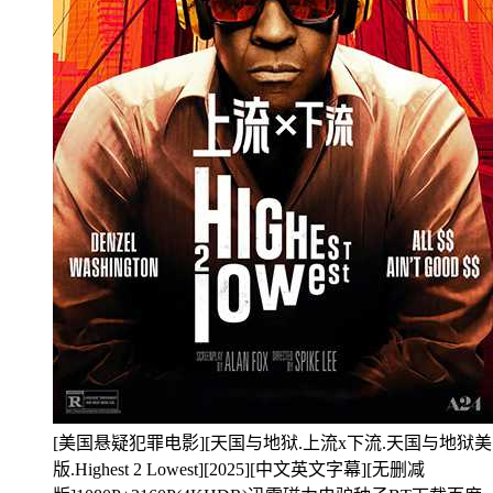
[美国悬疑犯罪电影][天国与地狱.上流x下流.天国与地狱美
版.Highest 2 Lowest][2025][中文英文字幕][无删减