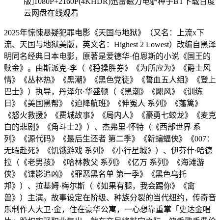
版]1080P+2160P(4KHDR)迅雷磁力电驴种子BT下载百度
云网盘在线观看
2025年惊悚悬疑犯罪电影《天国与地狱》（又名：上流x下
流、天国与地狱美版，英文名：Highest 2 Lowest）改编自黑泽
明同名经典日本电影，原著是爱德华·伯恩斯的小说《国王的
赎金》。由斯派克·李（《稳操胜券》《为所应为》《爵士风
情》《丛林热》《黑潮》《黑色党徒》《誓血五人组》《登上
巴士》）执导，丹泽尔·华盛顿（《黑潮》《飓风》《训练
日》《美国黑帮》《迫降航班》《伸冤人 系列》《藩篱》
《怒火救援》《费城故事》《局内人》《豪勇七蛟龙》《麦克
白的悲剧》《角斗士2》）、杰弗里·怀特（《西部世界 系
列》《源代码》《最后生还者 第二季》《新蝙蝠侠》《007：
无暇赴死》《饥饿游戏 系列》《小行星城》）、伊芬什·哈德
拉（《老男孩》《哈林教父 系列》《亿万 系列》《海滩游
侠》《谍影追凶》《罪恶黑名单 第一季》《黑色乌托
邦》）、拉基姆·梅尔斯（《如果有腿，我会踢你》《禽
兽》）主演。故事设定在阶级、种族分裂的当代纽约，传奇音
乐制作人大卫·金，住在豪华公寓，一心想靠重掌「史达金唱