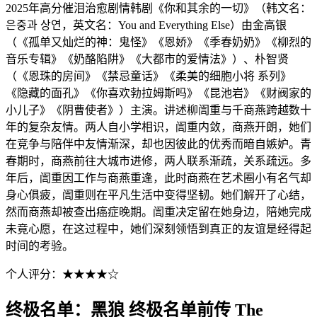
2025年高分催泪治愈剧情韩剧《你和其余的一切》（韩文名：
은중과 상연，英文名：You and Everything Else）由金高银
（《孤单又灿烂的神：鬼怪》《恩娇》《季春奶奶》《柳烈的
音乐专辑》《奶酪陷阱》《大都市的爱情法》）、朴智贤
（《恩珠的房间》《禁忌童话》《柔美的细胞小将 系列》
《隐藏的面孔》《你喜欢勃拉姆斯吗》《昆池岩》《财阀家的
小儿子》《阴曹使者》）主演。讲述柳訚重与千商燕跨越数十
年的复杂友情。两人自小学相识，訚重内敛，商燕开朗，她们
在竞争与陪伴中友情渐深，却也因彼此的优秀而暗自嫉妒。青
春期时，商燕前往大城市进修，两人联系渐疏，关系疏远。多
年后，訚重因工作与商燕重逢，此时商燕在艺术圈小有名气却
身心俱疲，訚重则在平凡生活中变得坚韧。她们解开了心结，
然而商燕却被查出癌症晚期。訚重决定留在她身边，陪她完成
未竟心愿，在这过程中，她们深刻领悟到真正的友谊是经得起
时间的考验。
个人评分：★★★★☆
终极名单：黑狼 终极名单前传 The