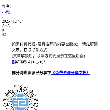
作者：
小兜
-
2025 / 12 / 24
A+
A
0
42
如需付费代找 (没有推荐的内容也能找)，请先解锁
文章，获取联系方式！！！
(文章解锁后，联系方式会显示在这里后面)
🔒
解锁教程
(●'◡'●)ﾉ
部分网盘资源已分享在
《免费资源分享文档》