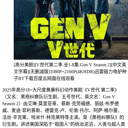
[高分美剧][V世代第二季.全1-8集.Gen V Season 2][中文英
文字幕][无删减版]1080P+2160P(4KHDR)迅雷磁力电驴种
子BT下载百度云网盘在线观看
2025年高分18+大尺度黄暴科幻动作美剧《V世代 第二季》
（又名：黑袍纠察队衍生剧、五号世代，英文名：Gen V
Season 2）由艾琳·莫里亚蒂、蔡斯·克劳福德、丽兹·布罗德
威、麦迪·菲利普斯、德雷克·卢、伦敦·托尔、阿萨·格尔曼、
洁丝·辛克莱、哈米什·林克莱特等主演。是《黑袍纠察队》的
衍生剧。讲述美国深陷于“祖国人”的统治泥沼，人类与超人类