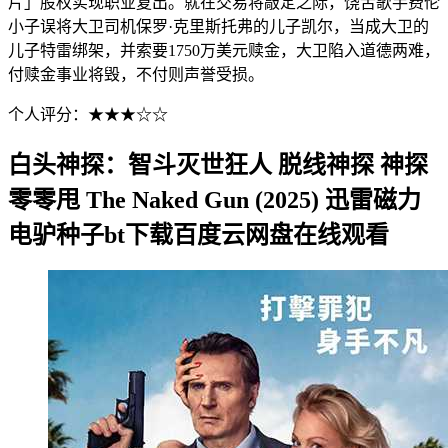
片」股权实现职业复出。就在交易将敲定之际，饶舌歌手费伦
小子误将大卫司机保罗·克里斯托弗的儿子凯尔，当成大卫的
儿子特雷绑架，并索要1750万美元赎金，大卫陷入道德两难，
付赎金事业将毁，不付则声誉受损。
个人评分：★★★☆☆
白头神探：智斗灭世狂人 脱线神探 神探
零零甩 The Naked Gun (2025) 迅雷磁力
电驴种子bt下载百度云网盘在线观看