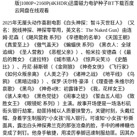
版]1080P+2160P(4KHDR)迅雷磁力电驴种子BT下载百度
云网盘在线观看
2025年无厘头动作喜剧电影《白头神探：智斗灭世狂人》（又
名：脱线神探、神探零零甩，英文名：The Naked Gun）由连
姆·尼森（《飓风营救 系列》《辛德勒的名单》《天国王朝》
《真爱至上》《傲气盖天》《蝙蝠侠 系列》《黑衣人：全球
追缉》《圣人营救》《恶棍父亲》）、帕米拉·安德森（《最
后的舞女》《波拉特》《城市猎人》《惊声尖笑3》《史酷
比》）、丹尼·赫斯顿（《金刚狼》《神奇女侠》《飞行家》
《如何众叛亲离》《人类之子》《诸神之战》《地平线》《乌
鸦》《黑暗边缘》）、保罗·沃尔特·豪泽（《理查德·朱维尔的
哀歌》《黑鸟》《神奇4侠：初露锋芒》《我，花样女王》
《骇人来电》《黑色党徒》《闹事之徒》《誓血五人组》《致
胜女王》《眼镜蛇 系列》）主演。故事开场便是一场洛杉矶
街头银行劫案，劫匪持械以人质要挟警方。关键时刻，头戴红
帽、身着学生制服的“小女孩”闯入银行。可谁知“小女孩”秒撕
面具，露出白头神探弗兰克的那张沧桑的脸，手中的棒棒糖也
变成了刺钉。他身手敏捷，用凌厉拳脚迅速制服劫匪。因其办