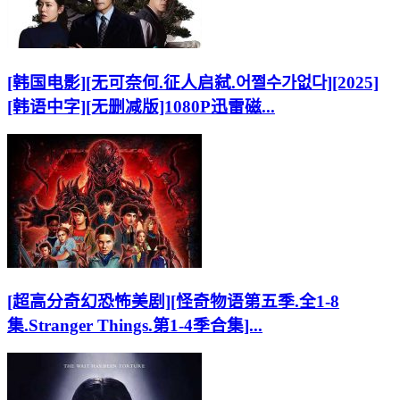
[韩国电影][无可奈何.征人启弑.어쩔수가없다][2025]
[韩语中字][无删减版]1080P迅雷磁...
[超高分奇幻恐怖美剧][怪奇物语第五季.全1-8
集.Stranger Things.第1-4季合集]...