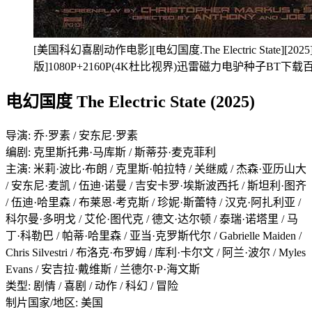
[美国科幻喜剧动作电影][电幻国度.The Electric State][2
版]1080P+2160P(4K杜比视界)迅雷磁力电驴种子BT
电幻国度 The Electric State (2025)
导演: 乔·罗素 / 安东尼·罗素
编剧: 克里斯托弗·马库斯 / 斯蒂芬·麦克菲利
主演: 米莉·波比·布朗 / 克里斯·帕拉特 / 关继威 / 杰森·亚历山大
/ 安东尼·麦凯 / 伍迪·诺曼 / 吉安卡罗·埃斯波西托 / 斯坦利·图齐
/ 伍迪·哈里森 / 布莱恩·考克斯 / 珍妮·斯蕾特 / 汉克·阿扎利亚 /
科尔曼·多明戈 / 艾伦·图代克 / 德文·达尔顿 / 泰瑞·诺塔里 / 马
丁·科勒巴 / 帕蒂·哈里森 / 亚当·克罗斯代尔 / Gabrielle Maiden /
Chris Silvestri / 布洛克·布罗姆 / 库利·卡尔文 / 阿兰·波尔 / Myles
Evans / 安吉拉·戴维斯 / 兰德尔·P·海文斯
类型: 剧情 / 喜剧 / 动作 / 科幻 / 冒险
制片国家/地区: 美国