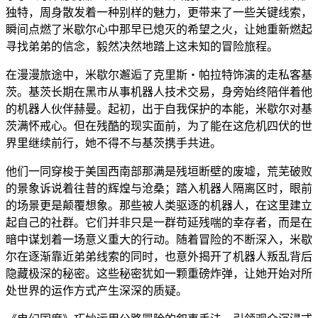
独特，周身散发着一种别样的魅力，更带来了一些关键线索，
瞬间点燃了米歇尔心中那早已熄灭的希望之火，让她重新燃起
寻找弟弟的信念，毅然决然地踏上这未知的冒险旅程。
在漫漫旅途中，米歇尔邂逅了克里斯・帕拉特饰演的走私客基
茨。基茨长期在黑市从事机器人技术交易，身旁始终陪伴着他
的机器人伙伴赫曼。起初，出于自我保护的本能，米歇尔对基
茨满怀戒心。但在残酷的现实面前，为了能在这危机四伏的世
界里继续前行，她不得不与基茨携手共进。
他们一同穿梭于美国西南部那满是残垣断壁的废墟，荒芜破败
的景象诉说着往昔的辉煌与沧桑；踏入机器人隔离区时，眼前
的场景更是颠覆想象。那些被人类驱逐的机器人，在这里建立
起自己的社群。它们并非只是一群苟延残喘的幸存者，而是在
暗中谋划着一场意义重大的行动。随着冒险的不断深入，米歇
尔在逐渐靠近弟弟线索的同时，也意外揭开了机器人叛乱背后
隐藏极深的秘密。这些秘密犹如一颗重磅炸弹，让她开始对所
处世界的运作方式产生深深的质疑。