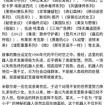
《猎鹰与冬兵》《神出鬼没》《高处营救》）、「炸鸡叔」吉
安卡罗·埃斯波西托（《绝命毒师系列》《风骚律师系列》
《黑袍纠察队系列》《非常嫌疑犯》《奇幻森林》《移动迷宫
系列》《玛克辛》）、斯坦利·图齐（《穿普拉达的女王》
《秘密会议》《幸福终点站》《美国队长》《美女与野兽》
《宿敌》）、伍迪·哈里森（《三块广告牌》《惊天魔盗团系
列》《2012》《毒液：致命守护者》《登月大计划》《最后的
呼吸》）、布莱恩·考克斯（《勇敢的心》《X战警：逆转未
来》《谍影重重系列》《她》《那年圣诞不一样》）等主演。
故事的舞台设定在1990年代的平行时空之中。曾经，这里的机
器人技术发展得极为先进，近乎拥有了高度智慧。然而，一场
以失败告终的机器人反叛，彻底扭转了局势。自此，机器人的
地位一落千丈，沦为社会边缘群体，不是被人类政府四处猎
捕，就是被驱赶至废墟地带艰难求生。
米歇尔是一名在双亲离世后，于这个动荡不安的世界里努力挣
扎求存的少女。长久以来，她一直以为弟弟克里斯多福已经不
在人世。但命运的转折总是猝不及防，某天，一个名为 “宇宙
小子” 的神秘机器人突然出现在她面前。这个机器人不仅外形