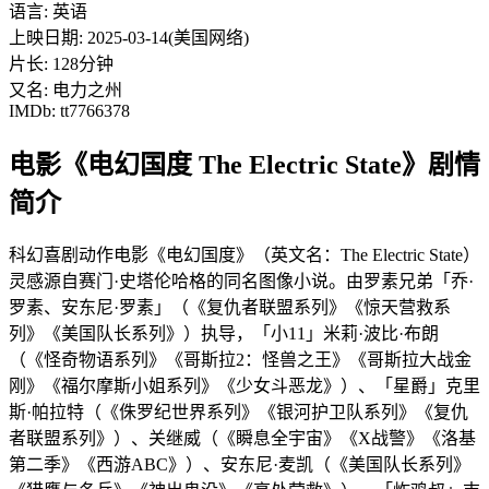
语言: 英语
上映日期: 2025-03-14(美国网络)
片长: 128分钟
又名: 电力之州
IMDb: tt7766378
电影《电幻国度 The Electric State》剧情
简介
科幻喜剧动作电影《电幻国度》（英文名：The Electric State）
灵感源自赛门·史塔伦哈格的同名图像小说。由罗素兄弟「乔·
罗素、安东尼·罗素」（《复仇者联盟系列》《惊天营救系
列》《美国队长系列》）执导，「小11」米莉·波比·布朗
（《怪奇物语系列》《哥斯拉2：怪兽之王》《哥斯拉大战金
刚》《福尔摩斯小姐系列》《少女斗恶龙》）、「星爵」克里
斯·帕拉特（《侏罗纪世界系列》《银河护卫队系列》《复仇
者联盟系列》）、关继威（《瞬息全宇宙》《X战警》《洛基
第二季》《西游ABC》）、安东尼·麦凯（《美国队长系列》