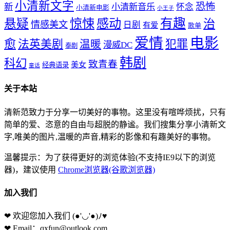
小清新文字
恐怖
新
小清新音乐
怀念
小清新电影
小王子
惊悚
感动
有趣
悬疑
治
情感美文
日剧
有爱
歌单
爱情
电影
愈
法英美剧
犯罪
温暖
漫威DC
泰剧
韩剧
科幻
致青春
美女
经典语录
童话
关于本站
清新范致力于分享一切美好的事物。这里没有喧哗烦扰，只有
简单的爱、恣意的自由与超脱的静谧。我们搜集分享小清新文
字,唯美的图片,温暖的声音,精彩的影像和有趣美好的事物。
温馨提示：为了获得更好的浏览体验(不支持IE9以下的浏览
器)，建议使用
Chrome浏览器(谷歌浏览器)
加入我们
❤ 欢迎您加入我们
(●'◡'●)ﾉ♥
❤ Email：qxfun@outlook.com