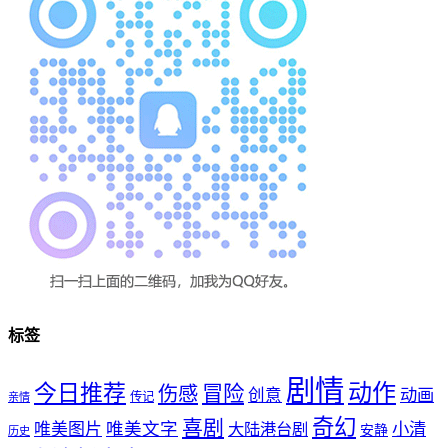
标签
剧情
动作
今日推荐
冒险
伤感
创意
动画
传记
亲情
奇幻
喜剧
唯美文字
小清
唯美图片
大陆港台剧
安静
历史