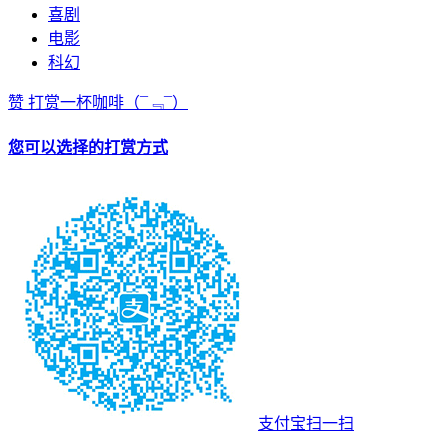
喜剧
电影
科幻
赞
打赏一杯咖啡
（¯﹃¯）
您可以选择的打赏方式
支付宝扫一扫