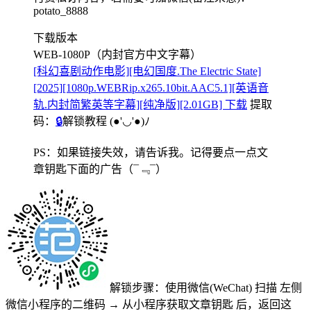
potato_8888
下载版本
WEB-1080P（内封官方中文字幕）
[科幻喜剧动作电影][电幻国度.The Electric State]
[2025][1080p.WEBRip.x265.10bit.AAC5.1][英语音
轨.内封简繁英等字幕][纯净版][2.01GB] 下载
提取
码：
🔒
解锁教程
(●'◡'●)ﾉ
PS：如果链接失效，请告诉我。记得要点一点文
章钥匙下面的广告
（¯﹃¯）
解锁步骤：使用微信(WeChat) 扫描
左侧
微信小程序的二维码
→
从小程序获取文章钥匙
后，返回这