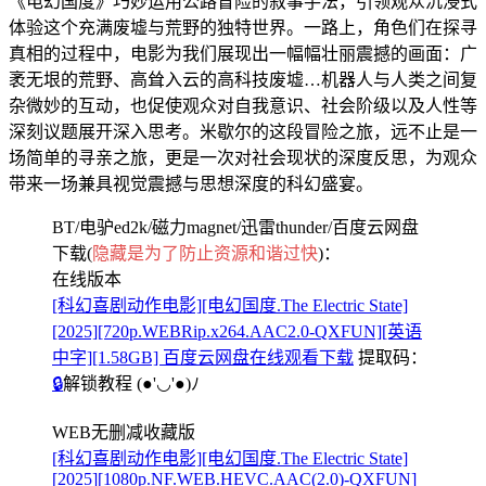
《电幻国度》巧妙运用公路冒险的叙事手法，引领观众沉浸式
体验这个充满废墟与荒野的独特世界。一路上，角色们在探寻
真相的过程中，电影为我们展现出一幅幅壮丽震撼的画面：广
袤无垠的荒野、高耸入云的高科技废墟…机器人与人类之间复
杂微妙的互动，也促使观众对自我意识、社会阶级以及人性等
深刻议题展开深入思考。米歇尔的这段冒险之旅，远不止是一
场简单的寻亲之旅，更是一次对社会现状的深度反思，为观众
带来一场兼具视觉震撼与思想深度的科幻盛宴。
BT/电驴ed2k/磁力magnet/迅雷thunder/百度云网盘
下载(
隐藏是为了防止资源和谐过快
)：
在线版本
[科幻喜剧动作电影][电幻国度.The Electric State]
[2025][720p.WEBRip.x264.AAC2.0-QXFUN][英语
中字][1.58GB] 百度云网盘在线观看下载
提取码：
🔒
解锁教程
(●'◡'●)ﾉ
WEB无删减收藏版
[科幻喜剧动作电影][电幻国度.The Electric State]
[2025][1080p.NF.WEB.HEVC.AAC(2.0)-QXFUN]