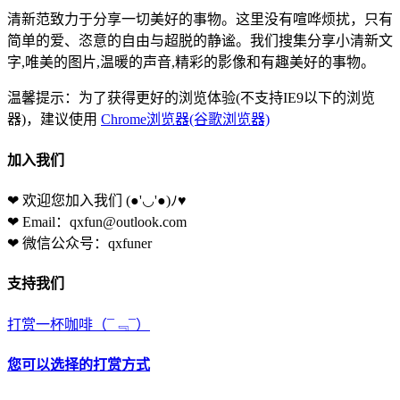
清新范致力于分享一切美好的事物。这里没有喧哗烦扰，只有
简单的爱、恣意的自由与超脱的静谧。我们搜集分享小清新文
字,唯美的图片,温暖的声音,精彩的影像和有趣美好的事物。
温馨提示：为了获得更好的浏览体验(不支持IE9以下的浏览
器)，建议使用
Chrome浏览器(谷歌浏览器)
加入我们
❤ 欢迎您加入我们
(●'◡'●)ﾉ♥
❤ Email：qxfun@outlook.com
❤ 微信公众号：qxfuner
支持我们
打赏一杯咖啡
（¯﹃¯）
您可以选择的打赏方式