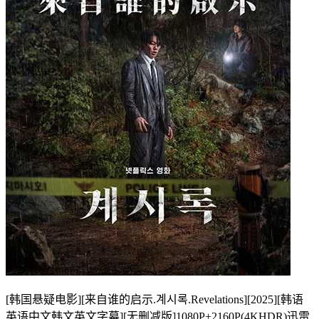
[韩国悬疑电影][来自谁的启示.계시록.Revelations][2025][韩语
英语中文韩文英文字幕][无删减版]1080P+2160P(4KHDR)迅雷