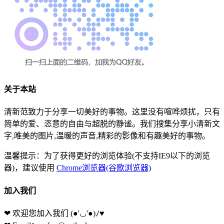
关于本站
清新范致力于分享一切美好的事物。这里没有喧哗烦扰，只有
简单的爱、恣意的自由与超脱的静谧。我们搜集分享小清新文
字,唯美的图片,温暖的声音,精彩的影像和有趣美好的事物。
温馨提示：为了获得更好的浏览体验(不支持IE9以下的浏览
器)，建议使用
Chrome浏览器(谷歌浏览器)
加入我们
❤ 欢迎您加入我们
(●'◡'●)ﾉ♥