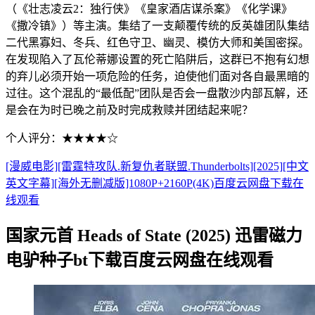
（《壮志凌云2：独行侠》《皇家酒店谋杀案》《化学课》
《撒冷镇》）等主演。集结了一支颠覆传统的反英雄团队集结
二代黑寡妇、冬兵、红色守卫、幽灵、模仿大师和美国密探。
在发现陷入了瓦伦蒂娜设置的死亡陷阱后，这群已不抱有幻想
的弃儿必须开始一项危险的任务，迫使他们面对各自最黑暗的
过往。这个混乱的“最低配”团队是否会一盘散沙内部瓦解，还
是会在为时已晚之前及时完成救赎并团结起来呢？
个人评分：★★★★☆
[漫威电影][雷霆特攻队.新复仇者联盟.Thunderbolts][2025][中文
英文字幕][海外无删减版]1080P+2160P(4K)百度云网盘下载在
线观看
国家元首 Heads of State (2025) 迅雷磁力
电驴种子bt下载百度云网盘在线观看