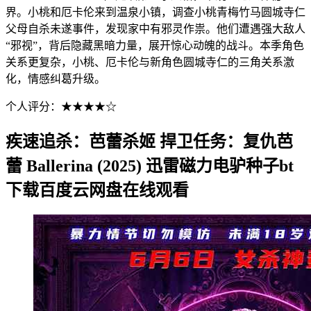
界。小桃和厄卡伦来到温泉小镇，调查小桃青梅竹马圆城寺仁
父母自杀未遂事件，发现家中有邪灵作祟。他们遭遇强大敌人
“邪视”，背后隐藏黑暗力量，展开惊心动魄的战斗。本季角色
关系更复杂，小桃、厄卡伦与新角色圆城寺仁的三角关系激
化，情感纠葛升级。
个人评分：★★★★☆
疾速追杀：芭蕾杀姬 捍卫任务：复仇芭
蕾 Ballerina (2025) 迅雷磁力电驴种子bt
下载百度云网盘在线观看