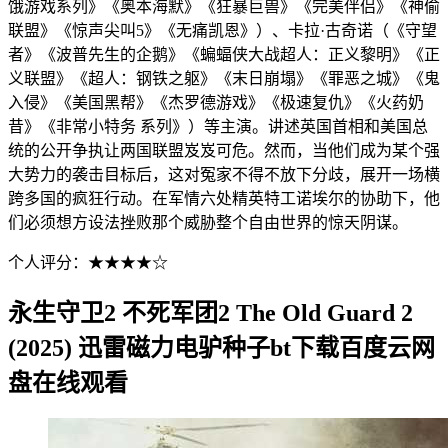
饿游戏系列》《奥本海默》《狂暴巨兽》《完美伴侣》《神偷
联盟》《惊声尖叫5》《无痛凯恩》）、卡拉·古奇诺（《守望
者》《波普先生的企鹅》《蝙蝠侠大战超人：正义黎明》《正
义联盟》《超人：钢铁之躯》《末日崩塌》《罪恶之城》《鬼
入侵》《美国黑帮》《杰罗德游戏》《极速复仇》《火药奶
昔》《非常小特务 系列》）等主演。讲述英国首相和美国总
统的公开争执让两国联盟岌岌可危。然而，当他们成为某个强
大势力的袭击目标后，这对冤家不得不放下分歧，展开一场横
跨多国的疯狂行动。在军情六处精英特工诺埃尔的协助下，他
们必须想方设法挫败那个威胁整个自由世界的惊天阴谋。
个人评分：★★★★☆
永生守卫2 不死军团2 The Old Guard 2
(2025) 迅雷磁力电驴种子bt下载百度云网
盘在线观看