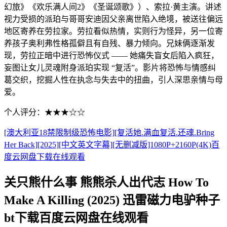
幻旅》《欢乐满人间2》《圣诞颂歌》）、索拉·黄主演。讲述
视力受损的派珀与哥哥安迪因父亲离世陷入绝境，被送往偏远
地区寄养在劳拉家。劳拉看似热情，实则行为怪异，另一位寄
养孩子奥利弗性格孤僻且有自残、暴力倾向。兄妹俩逐渐发
现，劳拉正暗中进行恐怖仪式 —— 她痛失盲女后陷入疯狂，
妄图让女儿灵魂附身派珀实现 “复活”。影片将恐怖与情感纠
葛交织，挖掘人性在执念与失去中的扭曲，引人深思亲情与母
爱。
个人评分：★★★☆☆
[澳大利亚18禁限制级恐怖电影][复活她.满血复活.还魂.Bring
Her Back][2025][中文英文字幕][无删减版]1080P+2160P(4K)百
度云网盘下载在线观看
关只熊什么事 熊熊杀人出代志 How To
Make A Killing (2025) 迅雷磁力电驴种子
bt下载百度云网盘在线观看