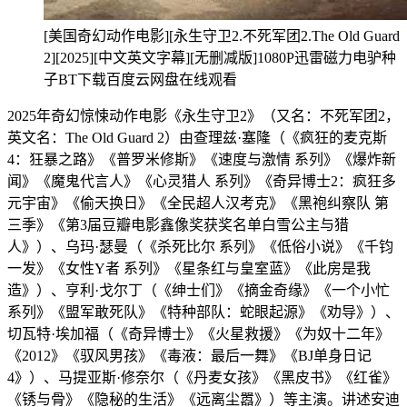
[美国奇幻动作电影][永生守卫2.不死军团2.The Old Guard
2][2025][中文英文字幕][无删减版]1080P迅雷磁力电驴种
子BT下载百度云网盘在线观看
2025年奇幻惊悚动作电影《永生守卫2》（又名：不死军团2，
英文名：The Old Guard 2）由查理兹·塞隆（《疯狂的麦克斯
4：狂暴之路》《普罗米修斯》《速度与激情 系列》《爆炸新
闻》《魔鬼代言人》《心灵猎人 系列》《奇异博士2：疯狂多
元宇宙》《偷天换日》《全民超人汉考克》《黑袍纠察队 第
三季》《第3届豆瓣电影鑫像奖获奖名单白雪公主与猎
人》）、乌玛·瑟曼（《杀死比尔 系列》《低俗小说》《千钧
一发》《女性Y者 系列》《星条红与皇室蓝》《此房是我
造》）、亨利·戈尔丁（《绅士们》《摘金奇缘》《一个小忙
系列》《盟军敢死队》《特种部队：蛇眼起源》《劝导》）、
切瓦特·埃加福（《奇异博士》《火星救援》《为奴十二年》
《2012》《驭风男孩》《毒液：最后一舞》《BJ单身日记
4》）、马提亚斯·修奈尔（《丹麦女孩》《黑皮书》《红雀》
《锈与骨》《隐秘的生活》《远离尘嚣》）等主演。讲述安迪