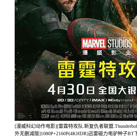
[漫威科幻动作电影][雷霆特攻队.新复仇者联盟.Thunderbolts
外无删减版]1080P+2160P(4KHDR)迅雷磁力电驴种