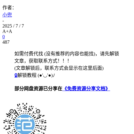
作者：
小兜
-
2025 / 7 / 7
A+
A
0
487
如需付费代找 (没有推荐的内容也能找)，请先解锁
文章，获取联系方式！！！
(文章解锁后，联系方式会显示在这里后面)
🔒
解锁教程
(●'◡'●)ﾉ
部分网盘资源已分享在
《免费资源分享文档》