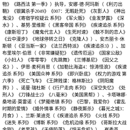
物》《路西法 第一季》）执导，安娜·德·阿玛斯（《利刃出
鞘》《银翼杀手2049》《007：无暇赴死》《灰影人》《神出
鬼没》《寄宿学校疑云 系列》《军火贩》《金发梦露》《深
水》）、基努·里维斯（《黑客帝国 系列》《疾速追杀 系列》
《康斯坦丁》《魔鬼代言人》《生死时速》《触不到的恋人》
《云中漫步》《地球停转之日》《克隆人》）、安杰丽卡·休
斯顿（《亚当斯一家》《法兰西特派》《疾速追杀3》）、加
布里埃尔·伯恩（《非常嫌疑犯》《遗传厄运》《国家公敌》
《小妇人》《零零零》《先跳舞》《兰博基尼》《因父之
名》）、伊恩·麦柯肖恩（《加勒比海盗4：惊涛怪浪》《疾速
追杀 系列》《美国众神 系列》《即兴卧底》《权力的游戏 第
六季》《死亡飞车》《王牌贱谍：格林斯比》《阴阳魔
界》）、诺曼·瑞杜斯（《行尸走肉 系列》《深空失忆》《处
刑人》《刀锋战士2》《八毫米》《美国黑帮》）、卡塔琳娜·
桑地诺·莫雷诺（《梦魇绝镇 系列》《巴黎，我爱你》《霍乱
时期的爱情》《婚外情事 系列》《静夜厮杀》《暮光之城3：
月食》）、兰斯·莱迪克（《疾速追杀 系列》《火线 系列》
《迷失 系列》《博斯 系列》《危机边缘 系列》《哥斯拉大战
金刚》《老男孩》《天使陷落》《惊天危机》）、崔秀英