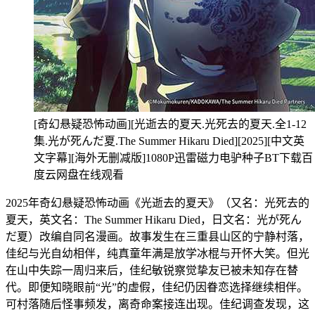
[奇幻悬疑恐怖动画][光逝去的夏天.光死去的夏天.全1-12
集.光が死んだ夏.The Summer Hikaru Died][2025][中文英
文字幕][海外无删减版]1080P迅雷磁力电驴种子BT下载百
度云网盘在线观看
2025年奇幻悬疑恐怖动画《光逝去的夏天》（又名：光死去的
夏天，英文名：The Summer Hikaru Died，日文名：光が死ん
だ夏）改编自同名漫画。故事发生在三重县山区的宁静村落，
佳纪与光自幼相伴，纯真童年满是放学冰棍与开怀大笑。但光
在山中失踪一周归来后，佳纪敏锐察觉挚友已被未知存在替
代。即便知晓眼前“光”的虚假，佳纪仍因眷恋选择继续相伴。
可村落随后怪事频发，离奇命案接连出现。佳纪调查发现，这