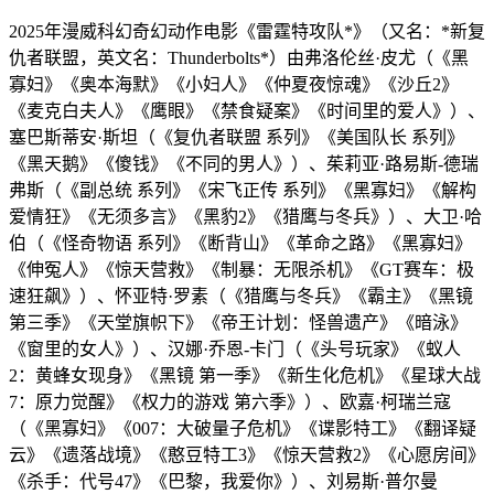
2025年漫威科幻奇幻动作电影《雷霆特攻队*》（又名：*新复
仇者联盟，英文名：Thunderbolts*）由弗洛伦丝·皮尤（《黑
寡妇》《奥本海默》《小妇人》《仲夏夜惊魂》《沙丘2》
《麦克白夫人》《鹰眼》《禁食疑案》《时间里的爱人》）、
塞巴斯蒂安·斯坦（《复仇者联盟 系列》《美国队长 系列》
《黑天鹅》《傻钱》《不同的男人》）、茱莉亚·路易斯-德瑞
弗斯（《副总统 系列》《宋飞正传 系列》《黑寡妇》《解构
爱情狂》《无须多言》《黑豹2》《猎鹰与冬兵》）、大卫·哈
伯（《怪奇物语 系列》《断背山》《革命之路》《黑寡妇》
《伸冤人》《惊天营救》《制暴：无限杀机》《GT赛车：极
速狂飙》）、怀亚特·罗素（《猎鹰与冬兵》《霸主》《黑镜
第三季》《天堂旗帜下》《帝王计划：怪兽遗产》《暗泳》
《窗里的女人》）、汉娜·乔恩-卡门（《头号玩家》《蚁人
2：黄蜂女现身》《黑镜 第一季》《新生化危机》《星球大战
7：原力觉醒》《权力的游戏 第六季》）、欧嘉·柯瑞兰寇
（《黑寡妇》《007：大破量子危机》《谍影特工》《翻译疑
云》《遗落战境》《憨豆特工3》《惊天营救2》《心愿房间》
《杀手：代号47》《巴黎，我爱你》）、刘易斯·普尔曼