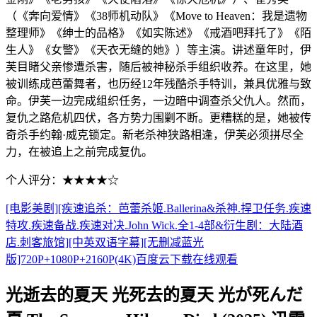
（《奔向爱情》《38师机动队》《Move to Heaven：我是遗物
整理师》《绅士的品格》《如实陈述》《戒酒吧拜托了》《陌
生人》《女警》《天衣无缝的她》）等主演。讲述童年时，伊
芙目睹父亲惨遭杀害，随后被神秘杀手组织收养。在这里，她
被训练成芭蕾舞者，也历经12年残酷杀手特训，兼具优雅与致
命。伊芙一边完成组织任务，一边暗中调查杀父仇人。然而，
复仇之路危机四伏，各方势力围剿不断。更糟糕的是，她被传
奇杀手约翰·威克锁定。新老杀神狭路相逢，伊芙必须拼尽全
力，在被追上之前完成复仇。
个人评分：★★★★☆
[电影美剧][疾速追杀：芭蕾杀姬.Ballerina&杀神.捍卫任务.疾速
特攻.疾速备战.疾速对决.John Wick.全1-4部&衍生剧：大陆酒
店.刺客旅馆][中英双语字幕][无删减蓝光
版]720P+1080P+2160P(4K)百度云下载在线观看
光逝去的夏天 光死去的夏天 光が死んだ