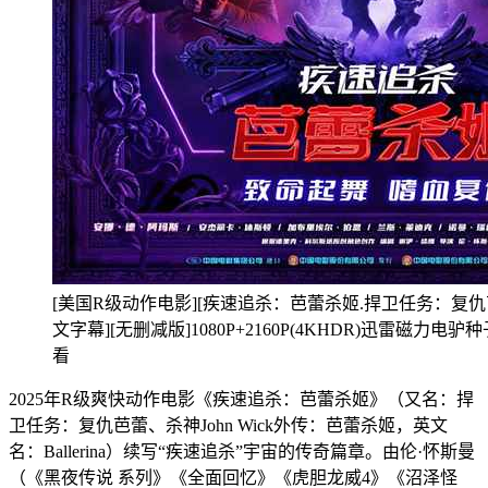
[美国R级动作电影][疾速追杀：芭蕾杀姬.捍卫任务：复仇芭蕾.Bal
文字幕][无删减版]1080P+2160P(4KHDR)迅雷磁力
看
2025年R级爽快动作电影《疾速追杀：芭蕾杀姬》（又名：捍
卫任务：复仇芭蕾、杀神John Wick外传：芭蕾杀姬，英文
名：Ballerina）续写“疾速追杀”宇宙的传奇篇章。由伦·怀斯曼
（《黑夜传说 系列》《全面回忆》《虎胆龙威4》《沼泽怪