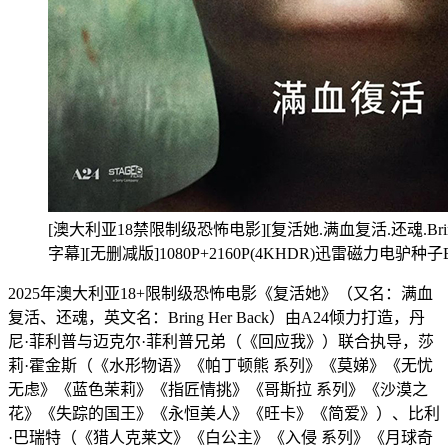
[澳大利亚18禁限制级恐怖电影][复活她.满血复活.还魂.Bring H
字幕][无删减版]1080P+2160P(4KHDR)迅雷磁力电
2025年澳大利亚18+限制级恐怖电影《复活她》（又名：满血
复活、还魂，英文名：Bring Her Back）由A24倾力打造，丹
尼·菲利普与迈克尔·菲利普兄弟（《回应我》）联合执导，莎
莉·霍金斯（《水形物语》《帕丁顿熊 系列》《莫娣》《无忧
无虑》《蓝色茉莉》《指匠情挑》《哥斯拉 系列》《沙漠之
花》《失踪的国王》《永恒美人》《旺卡》《简爱》）、比利
·巴瑞特（《猎人克莱文》《白公主》《入侵 系列》《月球奇