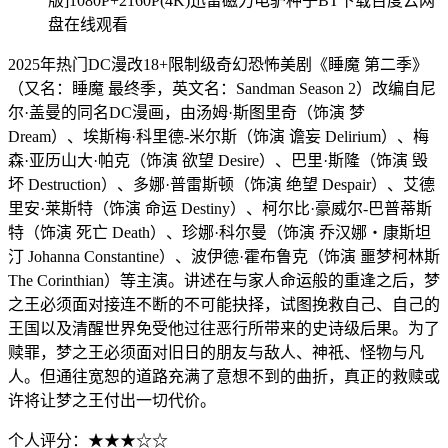
版]1080P+2160P(4K)迅雷磁力电驴种子BT下载百度云网
盘在线观看
2025年热门DC漫改18+限制级奇幻恐怖美剧《睡魔 第二季》
（又名：睡魔 最终季，英文名：Sandman Season 2）改编自尼
尔·盖曼的同名DC漫画，由汤姆·斯图里奇（饰演 梦
Dream）、埃斯梅·科里德-米尔斯（饰演 谵妄 Delirium）、梅
森·亚历山大·帕克（饰演 欲望 Desire）、巴里·斯隆（饰演 毁
坏 Destruction）、多娜·普雷斯顿（饰演 绝望 Despair）、艾德
里安·莱斯特（饰演 命运 Destiny）、柯尔比·豪威尔-巴普蒂斯
特（饰演 死亡 Death）、珍娜·科尔曼（饰演 乔汉娜・康斯坦
汀 Johanna Constantine）、波伊德·霍布鲁克（饰演 噩梦柯林斯
The Corinthian）等主演。讲述在与家人命运般的重逢之后，梦
之王必须面对接连不断的不可能抉择，试图挽救自己、自己的
王国以及清醒世界免受他过往恶行所带来的史诗级后果。为了
赎罪，梦之王必须面对旧日的朋友与敌人、神祇、怪物与凡
人。但通往宽恕的道路充满了意想不到的曲折，真正的救赎或
许将让梦之王付出一切代价。
个人评分：★★★☆☆