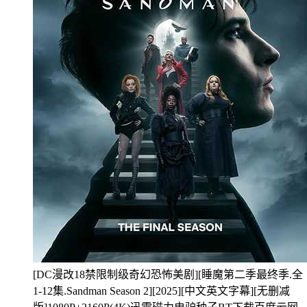
[DC漫改18禁限制级奇幻恐怖美剧][睡魔第二季最终季.全
1-12集.Sandman Season 2][2025][中文英文字幕][无删减