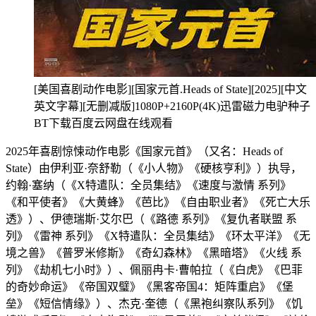
[美国喜剧动作电影][国家元首.Heads of State][2025][中文
英文字幕][无删减版]1080P+2160P(4K)迅雷磁力电驴种子
BT下载百度云网盘在线观看
2025年喜剧惊悚动作电影《国家元首》（又名：Heads of
State）由伊利亚·奈舒勒（《小人物》《硬核亨利》）执导，
约翰·塞纳（《X特遣队：全员集结》《速度与激情 系列》
《和平使者》《大黄蜂》《芭比》《自由职业者》《死亡大乐
透》）、伊德瑞斯·艾尔巴（《路德 系列》《复仇者联盟 系
列》《雷神 系列》《X特遣队：全员集结》《环太平洋》《无
境之兽》《普罗米修斯》《奇幻森林》《黑暗塔》《火线 系
列》《劫机七小时》）、佩丽冉卡·曹帕拉（《白虎》《巴菲
的奇妙命运》《帝国双璧》《黑客帝国4：矩阵重启》《堡
垒》《短信情缘》）、杰克·奎德（《黑袍纠察队系列》《饥