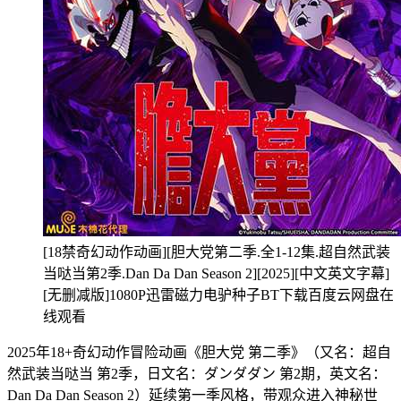
[18禁奇幻动作动画][胆大党第二季.全1-12集.超自然武装
当哒当第2季.Dan Da Dan Season 2][2025][中文英文字幕]
[无删减版]1080P迅雷磁力电驴种子BT下载百度云网盘在
线观看
2025年18+奇幻动作冒险动画《胆大党 第二季》（又名：超自
然武装当哒当 第2季，日文名：ダンダダン 第2期，英文名：
Dan Da Dan Season 2）延续第一季风格，带观众进入神秘世