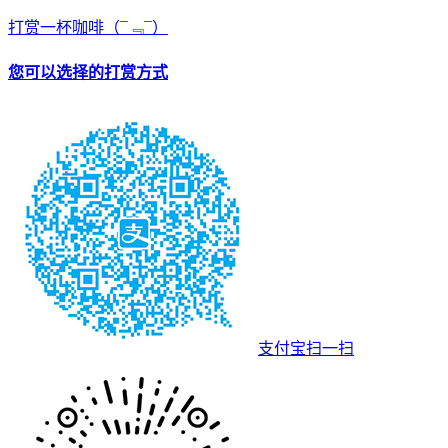
打赏一杯咖啡
（¯﹃¯）
您可以选择的打赏方式
支付宝扫一扫