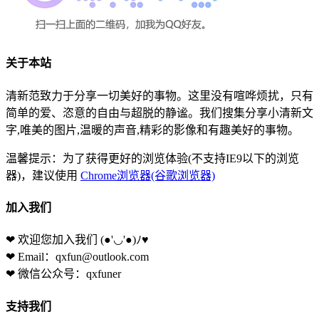
关于本站
清新范致力于分享一切美好的事物。这里没有喧哗烦扰，只有
简单的爱、恣意的自由与超脱的静谧。我们搜集分享小清新文
字,唯美的图片,温暖的声音,精彩的影像和有趣美好的事物。
温馨提示：为了获得更好的浏览体验(不支持IE9以下的浏览
器)，建议使用
Chrome浏览器(谷歌浏览器)
加入我们
❤ 欢迎您加入我们
(●'◡'●)ﾉ♥
❤ Email：qxfun@outlook.com
❤ 微信公众号：qxfuner
支持我们