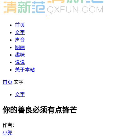
首页
文字
声音
图画
趣味
说说
关于本站
首页
文字
文字
你的善良必须有点锋芒
作者：
小兜
-