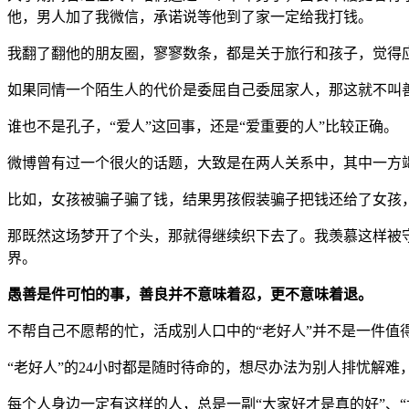
他，男人加了我微信，承诺说等他到了家一定给我打钱。
我翻了翻他的朋友圈，寥寥数条，都是关于旅行和孩子，觉得
如果同情一个陌生人的代价是委屈自己委屈家人，那这就不叫
谁也不是孔子，“爱人”这回事，还是“爱重要的人”比较正确。
微博曾有过一个很火的话题，大致是在两人关系中，其中一方
比如，女孩被骗子骗了钱，结果男孩假装骗子把钱还给了女孩
那既然这场梦开了个头，那就得继续织下去了。我羡慕这样被
界。
愚善是件可怕的事，善良并不意味着忍，更不意味着退。
不帮自己不愿帮的忙，活成别人口中的“老好人”并不是一件值
“老好人”的24小时都是随时待命的，想尽办法为别人排忧解
每个人身边一定有这样的人，总是一副“大家好才是真的好”、