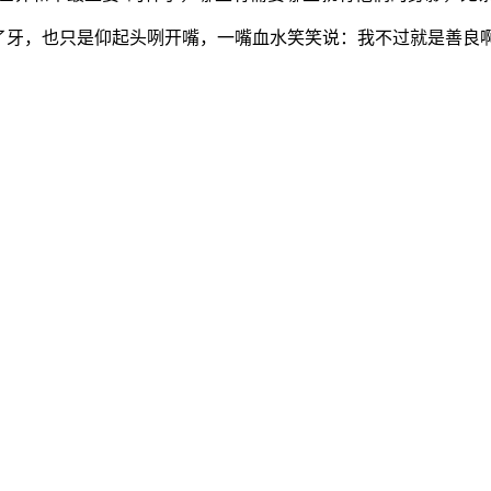
了牙，也只是仰起头咧开嘴，一嘴血水笑笑说：我不过就是善良