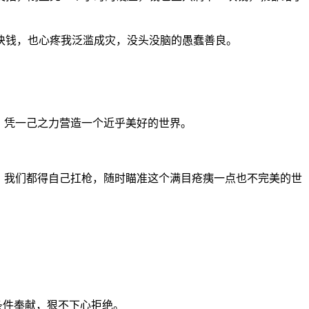
块钱，也心疼我泛滥成灾，没头没脑的愚蠢善良。
，凭一己之力营造一个近乎美好的世界。
。
，我们都得自己扛枪，随时瞄准这个满目疮痍一点也不完美的世
条件奉献，狠不下心拒绝。