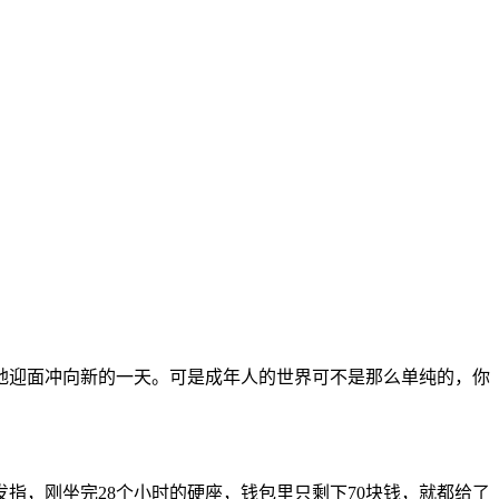
。
地迎面冲向新的一天。可是成年人的世界可不是那么单纯的，你
指，刚坐完28个小时的硬座，钱包里只剩下70块钱，就都给了