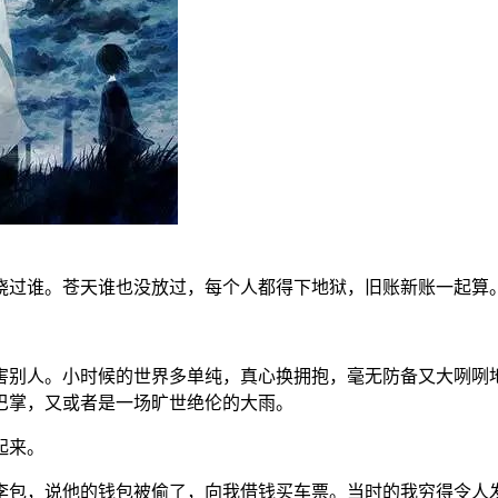
饶过谁。苍天谁也没放过，每个人都得下地狱，旧账新账一起算
害别人。小时候的世界多单纯，真心换拥抱，毫无防备又大咧咧
巴掌，又或者是一场旷世绝伦的大雨。
起来。
包，说他的钱包被偷了，向我借钱买车票。当时的我穷得令人发