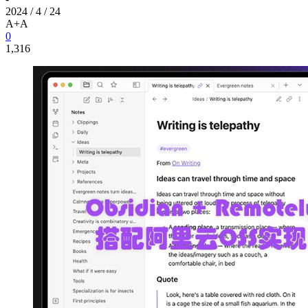
2024 / 4 / 24
A+
A
0
1,316