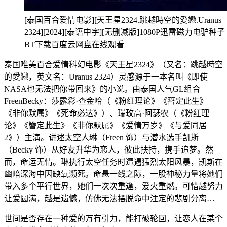
[泰国百合爱情电影][天王星2324.跳越時空的愛戀.Uranus
2324][2024][泰语中字][无删减版]1080P迅雷磁力电驴种子
BT下载百度云网盘在线观看
泰国唯美百合爱情科幻电影《天王星2324》（又名：跳越時空
的愛戀，英文名：Uranus 2324）灵感源于一本名叫《即使
NASA也无法把你带回来》的小说。由泰国人气GL组合
FreenBecky：莎露彩·查金哈（《粉红理论》《簪定此生》
《非你默属》《死命必达》）、瑞玫高·阿瑟农（《粉红理
论》《簪定此生》《非你默属》《爱情万岁》《与爱同居
2》）主演。讲述太空人琳（Freen 饰）与潜水选手凯斯
（Becky 饰）从好友升华为恋人，彼此扶持，携手追梦。然
而，命运无情。琳执行太空任务时遭遇猛烈太阳风暴，凯斯在
幽暗深海中因缺氧濒死。命悬一线之际，一股神秘力量将她们
带入多个平行世界，她们一次次重逢，爱火重燃。可惜越努力
让爱圆满，越是遗憾，仿佛无法摆脱命中注定的悲剧分离…
世间是否存在一种爱的万有引力，能打破轮回，让恋人在某个