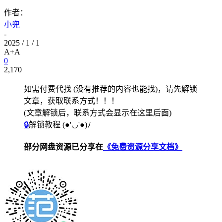
作者：
小兜
-
2025 / 1 / 1
A+
A
0
2,170
如需付费代找 (没有推荐的内容也能找)，请先解锁
文章，获取联系方式！！！
(文章解锁后，联系方式会显示在这里后面)
🔒
解锁教程
(●'◡'●)ﾉ
部分网盘资源已分享在
《免费资源分享文档》