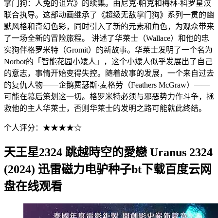
掌门狗：人兔的诅咒》的续集。由尼克·帕克和梅林·科罗星汉
联合执导。这部动画继承了《超级无敌掌门狗》系列一贯的幽
默风格和奇幻色彩，同时引入了新的元素和角色，为观众带来
了一场全新的冒险旅程。 讲述了华莱士（Wallace）和他的忠
实狗伴格罗米特（Gromit）的新故事。华莱士发明了一个名为
Norbot的「智能花园小矮人」，这个小矮人似乎发展出了自己
的意志，事情开始变得失控。随着故事的发展，一个来自过去
的复仇人物——企鹅费瑟斯·麦格劳（Feathers McGraw）——
可能在幕后策划这一切。格罗米特必须与邪恶势力作斗争，拯
救他的主人华莱士，否则华莱士的发明之路可能就此终结。
个人评分：★★★★☆
天王星2324 跳越時空的愛戀 Uranus 2324
(2024) 迅雷磁力电驴种子bt下载百度云网
盘在线观看