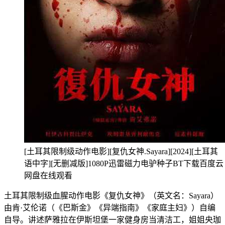
[土耳其限制级动作电影][复仇女神.Sayara][2024][土耳其
语中字][无删减版]1080P迅雷磁力电驴种子BT下载百度云
网盘在线观看
土耳其限制级血腥动作电影《复仇女神》（英文名：Sayara）
由肯·艾伦诺（《巴斯金》《异端指南》《家庭主妇》）自编
自导。讲述萨雅拉在伊斯坦堡一家健身房当清洁工，姐姐央珈