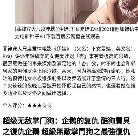
[菲律宾大尺度电影][伊娃.下女夏娃.Eva][2021][他加禄语
力电驴种子BT下载百度云网盘在线观看
菲律宾大尺度爱情电影《伊娃》（又名：下女夏娃，英文名：
Eva）讲述年轻貌美的女佣夏娃对「杏」事有着极高的兴致，
很愿意做任何事来探索及满足她的「杏」欲，时不时也会和邻
居家的男佣罗洛上船泄欲。某天，因为她高涨的好奇心，她和
她的模特儿女老板维多莉亚以及罗洛展开了激情的三人行，这
个火辣辣的夜晚让夏娃开始怀疑起自己的感情，也逼着她在维
多莉亚以及罗洛之间做出选择…
个人评分：★★★☆☆
超级无敌掌门狗：企鹅的复仇 酷狗寶貝
之復仇企鵝 超級無敵掌門狗之最強復仇