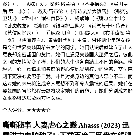
案》）、「A妹」爱莉安娜·格兰德（《不要抬头》《尖叫皇
后 第一季》）、杰夫·高布伦（《布达佩斯大饭店》《银河护
卫队2》《雷神3：诸神黄昏》）、杨紫琼（《瞬息全宇宙》
《卧虎藏龙》《剑雨》《银河护卫队2》《尚气与十环传奇》
《艺伎回忆录》）、乔纳森·贝利（《同路人》《布里奇顿 第
一季》《伊丽莎白2：黄金时代》）主演。讲述两个年轻女孩
是奇幻世界奥兹国希兹大学的同学，她们认识后就建立了出人
意表却亲密坚固的友情。她们在遇见奥兹国大巫师之后，彼此
之间的友情就变了样，她们的人生也各自踏上不同的道路。格
琳达一心一意追求知名度的野心使她受到权力的诱惑，艾法芭
则下定决心要忠于自我，并且对她身边的其他人忠心不二，而
这对她的未来将造成令人意想不到和令人震惊的后果。她们在
奥兹国的冒险旅程最终将决定她们的宿命，让她们分别成为好
女巫格琳达以及西方坏女巫。
个人评分：★★★★☆
嘶嘶秘事 人妻虐心之戀 Ahasss (2023) 迅