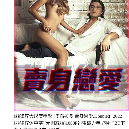
[菲律宾大尺度电影][多布拉多.賣身戀愛.Doubled][2022]
[菲律宾语中字][无删减版]1080P迅雷磁力电驴种子BT下