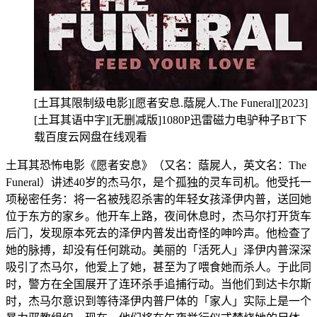
[土耳其限制级电影][愿者安息.蔭屍人.The Funeral][2023]
[土耳其语中字][无删减版]1080P迅雷磁力电驴种子BT下
载百度云网盘在线观看
土耳其恐怖电影《愿者安息》（又名：蔭屍人，英文名：The
Funeral）讲述40岁的杰马尔，是个孤独的灵车司机。他受托一
项秘密任务：将一名被残忍杀害的年轻女孩泽伊内普，送回她
位于东方的家乡。他开车上路，夜间休息时，杰马尔打开货车
后门，发现原本死去的泽伊内普发出奇怪的呻吟声。他检查了
她的脉搏，却没有任何跳动。美丽的「活死人」泽伊内普深深
吸引了杰马尔，他爱上了她，甚至为了喂食她而杀人。于此同
时，警方在全国展开了连环杀手追捕行动。当他们到达卡尔斯
时，杰马尔意识到等待泽伊内普尸体的「家人」实际上是一个