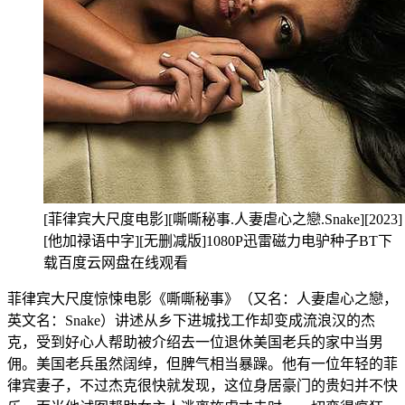
[菲律宾大尺度电影][嘶嘶秘事.人妻虐心之戀.Snake][2023]
[他加禄语中字][无删减版]1080P迅雷磁力电驴种子BT下
载百度云网盘在线观看
菲律宾大尺度惊悚电影《嘶嘶秘事》（又名：人妻虐心之戀，
英文名：Snake）讲述从乡下进城找工作却变成流浪汉的杰
克，受到好心人帮助被介绍去一位退休美国老兵的家中当男
佣。美国老兵虽然阔绰，但脾气相当暴躁。他有一位年轻的菲
律宾妻子，不过杰克很快就发现，这位身居豪门的贵妇并不快