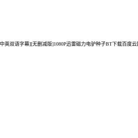
][2024][中英双语字幕][无删减版]1080P迅雷磁力电驴种子BT下载百