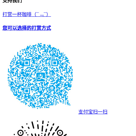
支持我们
打赏一杯咖啡
（¯﹃¯）
您可以选择的打赏方式
支付宝扫一扫