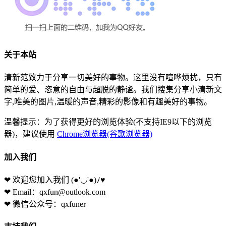
关于本站
清新范致力于分享一切美好的事物。这里没有喧哗烦扰，只有
简单的爱、恣意的自由与超脱的静谧。我们搜集分享小清新文
字,唯美的图片,温暖的声音,精彩的影像和有趣美好的事物。
温馨提示：为了获得更好的浏览体验(不支持IE9以下的浏览
器)，建议使用
Chrome浏览器(谷歌浏览器)
加入我们
❤ 欢迎您加入我们
(●'◡'●)ﾉ♥
❤ Email：qxfun@outlook.com
❤ 微信公众号：qxfuner