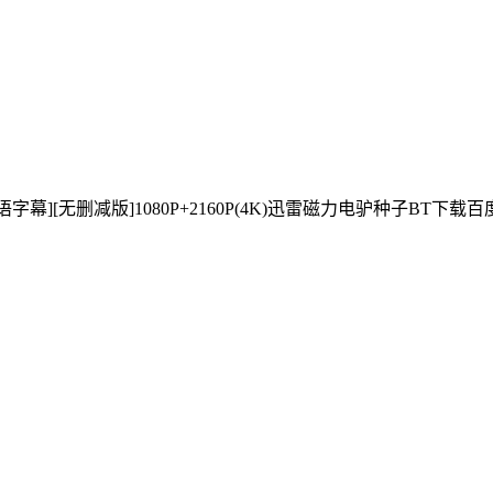
中英双语字幕][无删减版]1080P+2160P(4K)迅雷磁力电驴种子BT