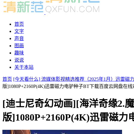
首页
文字
声音
图画
趣味
说说
关于本站
首页
[今天看什么] 流媒体影视精选推荐（2025年1月）迅雷
版]1080P+2160P(4K)迅雷磁力电驴种子BT下载百度云网盘在
[迪士尼奇幻动画][海洋奇缘2.魔海奇
版]1080P+2160P(4K)