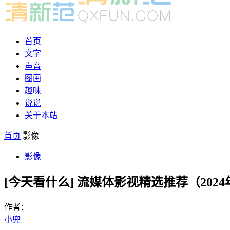
首页
文字
声音
图画
趣味
说说
关于本站
首页
影像
影像
[今天看什么] 流媒体影视精选推荐（20
作者：
小兜
-