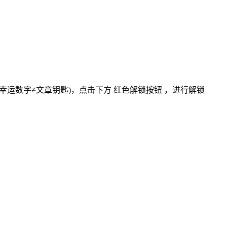
:幸运数字≠文章钥匙)
，点击下方
红色解锁按钮
，进行解锁