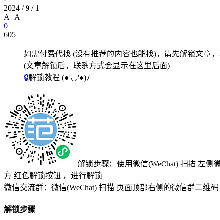
2024 / 9 / 1
A+
A
0
605
如需付费代找 (没有推荐的内容也能找)，请先解锁文章
(文章解锁后，联系方式会显示在这里后面)
🔒
解锁教程
(●'◡'●)ﾉ
解锁步骤：使用微信(WeChat) 扫描
左侧
方
红色解锁按钮
，进行解锁
微信交流群：微信(WeChat) 扫描
页面顶部右侧的微信群二维码
解锁步骤