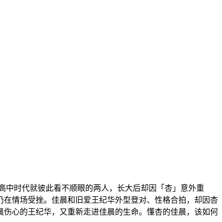
语，从高中时代就彼此看不顺眼的两人，长大后却因「杏」意外重
仍在情场受挫。佳晨和旧爱王纪华外型登对、性格合拍，却因杏
晨伤心的王纪华，又重新走进佳晨的生命。懂杏的佳晨，该如何