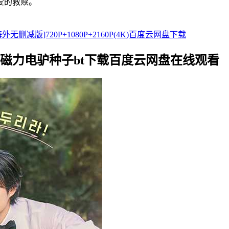
爱的救赎。
[海外无删减版]720P+1080P+2160P(4K)百度云网盘下载
) 迅雷磁力电驴种子bt下载百度云网盘在线观看