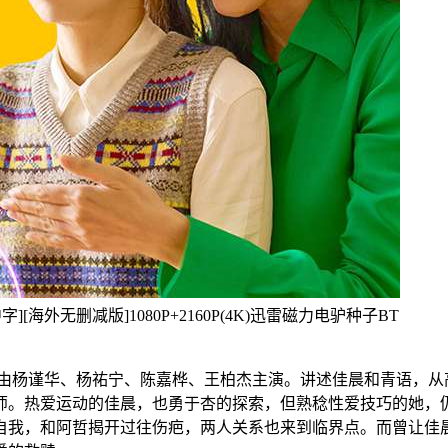
国语中字][海外无删减版]1080P+2160P(4K)迅雷磁力电驴种子BT
 Sex）由杨谨华、杨祐宁、陈嘉桦、王柏杰主演。讲述佳晨和青
师。热爱运动的佳晨，也勇于杏的探索，但熟稔性爱技巧的她，
自我，和阿哲揭开过往伤疤，两人关系也来到临界点。而曾让佳