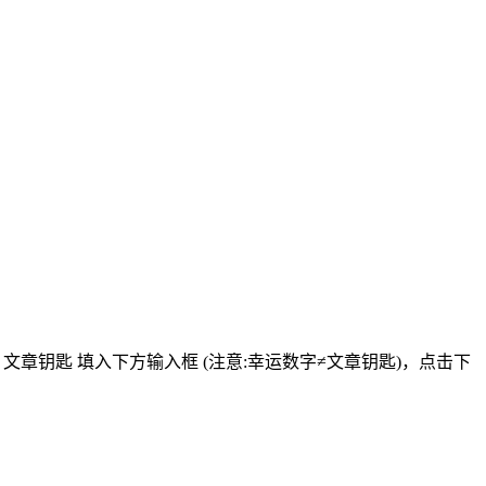
将
文章钥匙 填入下方输入框 (注意:幸运数字≠文章钥匙)
，点击下