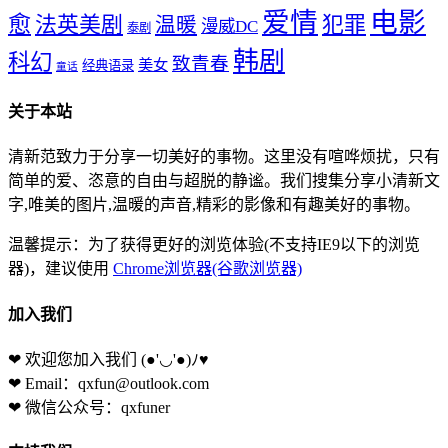
爱情
电影
愈
法英美剧
犯罪
温暖
漫威DC
泰剧
韩剧
科幻
致青春
美女
经典语录
童话
关于本站
清新范致力于分享一切美好的事物。这里没有喧哗烦扰，只有
简单的爱、恣意的自由与超脱的静谧。我们搜集分享小清新文
字,唯美的图片,温暖的声音,精彩的影像和有趣美好的事物。
温馨提示：为了获得更好的浏览体验(不支持IE9以下的浏览
器)，建议使用
Chrome浏览器(谷歌浏览器)
加入我们
❤ 欢迎您加入我们
(●'◡'●)ﾉ♥
❤ Email：qxfun@outlook.com
❤ 微信公众号：qxfuner