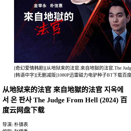
[奇幻爱情韩剧][从地狱来的法官.來自地獄的法官.The Judge From
[韩语中字][无删减版]1080P迅雷磁力电驴种子BT下载
从地狱来的法官 來自地獄的法官 지옥에
서 온 판사 The Judge From Hell (2024) 百
度云网盘下载
导演: 朴镇表