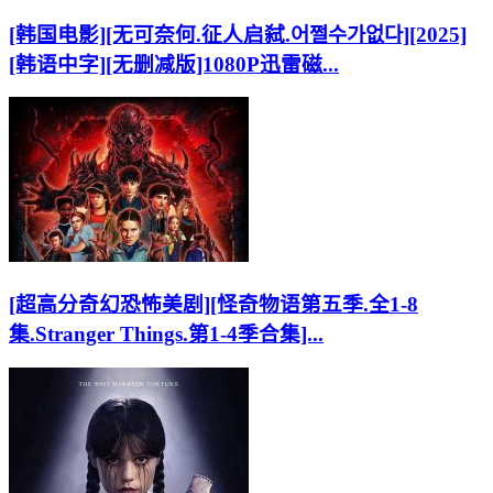
[韩国电影][无可奈何.征人启弑.어쩔수가없다][2025]
[韩语中字][无删减版]1080P迅雷磁...
[超高分奇幻恐怖美剧][怪奇物语第五季.全1-8
集.Stranger Things.第1-4季合集]...