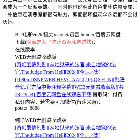
会成为一个反派英雄。」同时他也说明此角色非朴信惠莫属：
「朴信惠连演恶魔都很有魅力，即便很坏但观众永远都不会讨
厌她。」
BT/电驴ed2k/磁力magnet/迅雷thunder/百度云网盘
下载(
隐藏是为了防止资源和谐过快
)：
在线版本
WEB无删减收藏版
[奇幻爱情韩剧][从地狱来的法官.來自地獄的法
官.The Judge From Hell][2024][全1-14集]
[1080p.DSNP.WEB.HEVC.AAC(2.0)-QXFUN][韩语
音轨.官方简中带注释字幕][WEB无删减收藏版][共
28.23GB] 百度云网盘在线观看下载
提取码：
付费
私订内容，若需要可加微信(备注来意)：
potato_8888
纯净WEB无删减收藏版
[奇幻爱情韩剧][从地狱来的法官.來自地獄的法
官.The Judge From Hell][2024][全1-14集]