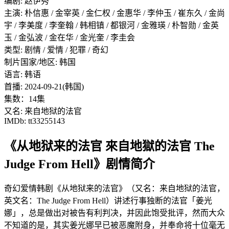
编剧: 赵伊秀
主演: 朴信惠 / 金宰英 / 金仁权 / 金惠华 / 李仲玉 / 崔东久 / 金尚
宇 / 李美度 / 李奎翰 / 韩相镇 / 都银河 / 金雅瑛 / 朴智勋 / 金英
玉 / 金弘波 / 金在华 / 金光奎 / 李圭会
类型: 剧情 / 爱情 / 犯罪 / 奇幻
制片国家/地区: 韩国
语言: 韩语
首播: 2024-09-21(韩国)
集数：14集
又名: 来自地狱的法官
IMDb: tt33255143
《从地狱来的法官 來自地獄的法官 The
Judge From Hell》剧情简介
奇幻爱情韩剧《从地狱来的法官》（又名：来自地狱的法官，
英文名：The Judge From Hell）讲述行事独断的法官「姜光
娜」，总是做出对被告有利判决，并因此饱受批评，然而大众
不知道的是，其实姜光娜早已被恶魔附身，并奉命将十位毫无