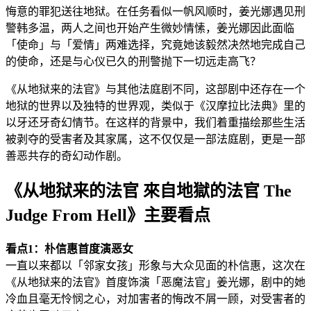
悔意的罪犯送往地狱。在任务看似一帆风顺时，姜光娜遇见刑
警韩多温，两人之间也开始产生微妙情愫，姜光娜因此面临
「使命」与「爱情」两难选择，究竟她该毅然决然地完成自己
的使命，还是与心仪已久的刑警抛下一切远走高飞？
《从地狱来的法官》与其他法庭剧不同，这部剧中还存在一个
地狱的世界以及独特的世界观，类似于《汉摩拉比法典》里的
以牙还牙奇幻情节。在这样的背景中，我们着重描绘那些生活
被剥夺的受害者及其家属，这不仅仅是一部法庭剧，更是一部
善恶共存的奇幻动作剧。
《从地狱来的法官 來自地獄的法官 The
Judge From Hell》主要看点
看点1：朴信惠首度演恶女
一直以来都以「邻家女孩」形象与大众见面的朴信惠，这次在
《从地狱来的法官》首度饰演「恶魔法官」姜光娜，剧中的她
冷血且毫无怜悯之心，对加害者的悔改不屑一顾，对受害者的