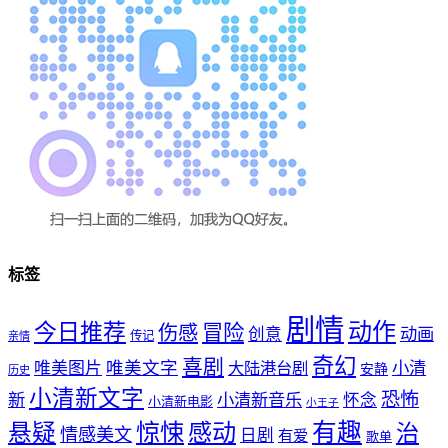
标签
剧情
动作
今日推荐
冒险
伤感
创意
动画
传记
亲情
奇幻
喜剧
唯美文字
小清
唯美图片
大陆港台剧
安静
历史
小清新文字
恐怖
新
小清新音乐
怀念
小清新电影
小王子
惊悚
感动
有趣
悬疑
治
情感美文
日剧
有爱
歌单