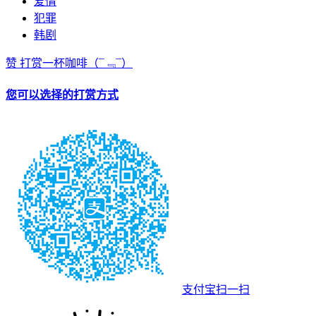
爱情
犯罪
韩剧
赞
打赏一杯咖啡
（¯﹃¯）
您可以选择的打赏方式
支付宝扫一扫