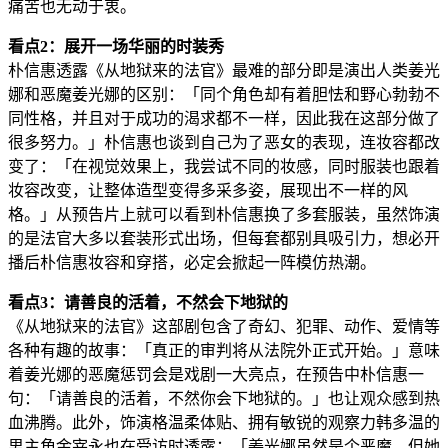
痛苦也无动于衷。
看点2：展开一场华丽的时装秀
朴信惠透露《从地狱来的法官》最难的部分即是演出人类姜光
娜和恶魔姜光娜的区别：「同个角色却有着胆怯和野心勃勃不
同性格，并且对于成功的渴求都不一样，因此我在这部分做了
很多努力。」朴信惠也谈到自己为了恶女的表现，连妆容都改
变了：「在视觉效果上，我尝试不同的妆感，同时服装也跟着
妆容改变，让整体造型变得多采多姿，展现出不一样的风
格。」从预告片上就可以看到朴信惠换了多套服装，虽然饰演
的是法官大多以套装形式出场，但每套都别具吸引力，想必开
播后朴信惠妆容和穿搭，必定会掀起一阵模仿热潮。
看点3：请善良的活着，不然会下地狱的
《从地狱来的法官》这部剧包含了奇幻、犯罪、动作、爱情等
各种有趣的故事：「真正的审判将从法院外正式开始。」意味
着姜光娜的恶魔惩罚会是戏剧一大亮点，在预告中朴信惠一
句：「请善良的活着，不然你会下地狱的。」也让观众感到热
血沸腾。此外，饰演格温柔体贴、拥有敏锐的观察力韩多温的
男主角金宰永也在受访时透露：「姜光娜虽然是个恶魔，但她