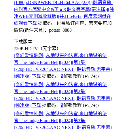
[1080p.DSNP.WEB-DL.H264.AAC(2.0)][韩语音轨.
内封官方简繁中文&英文&韩文等字幕(带注释)][纯
净WEB无删减收藏版][共31.54GB] 百度云网盘在
线观看下载
提取码：
付费私订内容，若需要可加
微信(备注来意)：potato_8888
下载版本
720P-HDTV（无字幕）
[奇幻爱情韩剧][从地狱来的法官.來自地獄的法
官.The Judge From Hell][2024][第1集]
[720p.HDTV.x264.AAC-NEXT][韩语音轨.无字幕]
[纯净版] 下载
提取码：
🔒
解锁教程
(●'◡'●)ﾉ
[奇幻爱情韩剧][从地狱来的法官.來自地獄的法
官.The Judge From Hell][2024][第2集]
[720p.HDTV.x264.AAC-NEXT][韩语音轨.无字幕]
[纯净版] 下载
提取码：
🔒
解锁教程
(●'◡'●)ﾉ
[奇幻爱情韩剧][从地狱来的法官.來自地獄的法
官.The Judge From Hell][2024][第3集]
[720p.HDTV.x264.AAC-NEXT][韩语音轨.无字幕]