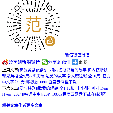
微信钱包扫描
分享到新浪微博
分享到微信
更多
上篇文章
[高分美剧][怪物：梅内德斯兄弟的故事.梅內德斯弒
親兄弟檔.全9集&杰夫瑞·达莫的故事.食人魔達默.全10集][官方
中文字幕][无删减版]1080P百度云网盘下载
下篇文章
[爱情韩剧][致我的解离.全1-12集.나의 해리에게.Dear
Hyeri][2024][韩语中字]720P+1080P百度云网盘下载在线观看
相关文章
作者更多文章