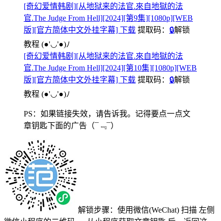
[奇幻爱情韩剧][从地狱来的法官.來自地獄的法
官.The Judge From Hell][2024][第9集][1080p][WEB
版][官方简体中文外挂字幕] 下载
提取码：
🔒
解锁
教程
(●'◡'●)ﾉ
[奇幻爱情韩剧][从地狱来的法官.來自地獄的法
官.The Judge From Hell][2024][第10集][1080p][WEB
版][官方简体中文外挂字幕] 下载
提取码：
🔒
解锁
教程
(●'◡'●)ﾉ
PS：如果链接失效，请告诉我。记得要点一点文
章钥匙下面的广告
（¯﹃¯）
解锁步骤：使用微信(WeChat) 扫描
左侧