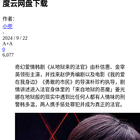
度云网盘下载
作者：
小兜
-
2024 / 9 / 22
A+
A
0
6,077
奇幻爱情韩剧《从地狱来的法官》由朴信惠、金宰
英领衔主演，并找来赵伊秀编剧以及电影《我的爱
在我身边》《勇敢的市民》的导演朴珍杓执导，剧
情讲述进入法官身体里的「来自地狱的恶魔」姜光
娜在地狱般的现实中遇到比任何人都有人情味的刑
警韩多温，两人携手惩处罪犯并成为真正的法官。