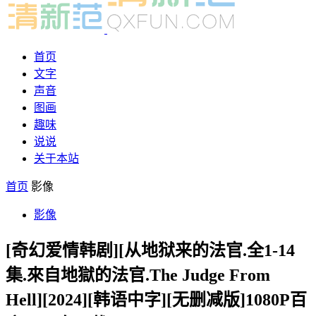
首页
文字
声音
图画
趣味
说说
关于本站
首页
影像
影像
[奇幻爱情韩剧][从地狱来的法官.全1-14
集.來自地獄的法官.The Judge From
Hell][2024][韩语中字][无删减版]1080P百