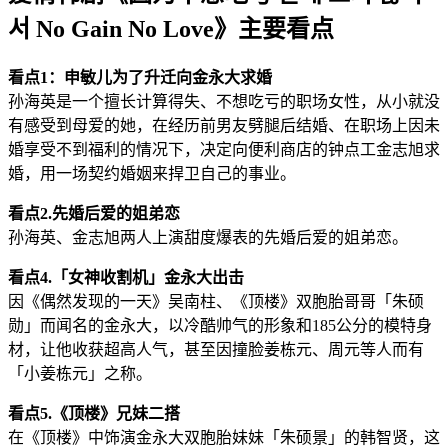
서 No Gain No Love》主要看点
看点1：申敏儿为了升迁向金永大求婚
孙海英是一个擅长计算得失、不想吃亏的职场女性，从小就没
有感受到母爱的她，在经历前男友劈腿后结婚、在职场上因未
婚享受不到福利的情况下，决定向便利商店的钟点工金志旭求
婚，用一场契约婚姻来捍卫自己的事业。
看点2.先婚后爱的姐弟恋
孙海英、金志旭两人上演甜度爆表的先婚后爱的姐弟恋。
看点4.「女神收割机」金永大出击
因《偶然发现的一天》吴南柱、《顶楼》双胞胎哥哥「朱硕
勋」而闻名的金永大，以冷酷帅气的形象和185公分的模特身
材，让他收获超高人气，甚至因撞脸姜栋元、周元等人而有
「小姜栋元」之称。
看点5.《顶楼》兄妹二搭
在《顶楼》中饰演金永大双胞胎妹妹「朱硕景」的韩智贤，这