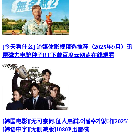
[今天看什么] 流媒体影视精选推荐（2025年9月）迅
雷磁力电驴种子BT下载百度云网盘在线观看
[韩国电影][无可奈何.征人启弑.어쩔수가없다][2025]
[韩语中字][无删减版]1080P迅雷磁...