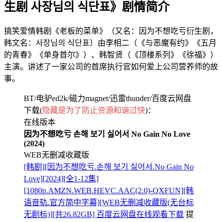
生剧 사장님의 식단표》剧情简介
搞笑爱情韩剧《老板的菜单》（又名：因为不想吃亏衍生剧，
韩文名：사장님의 식단표）由李相二（《与恶魔有约》《五月
的青春》《单身首尔》）、韩智贤（《顶楼系列》《徐福》）
主演。讲述了一家公司的首席执行官如何爱上公司营养师的故
事。
BT/电驴ed2k/磁力magnet/迅雷thunder/百度云网盘
下载(
隐藏是为了防止资源和谐过快
)：
在线版本
因为不想吃亏 손해 보기 싫어서 No Gain No Love
(2024)
WEB无删减收藏版
[韩剧][因为不想吃亏.손해 보기 싫어서.No Gain No
Love][2024][全1-12集]
[1080p.AMZN.WEB.HEVC.AAC(2.0)-QXFUN][韩
语音轨.官方简中字幕][WEB无删减收藏版(无台标
无剧标)][共26.82GB] 百度云网盘在线观看下载
提