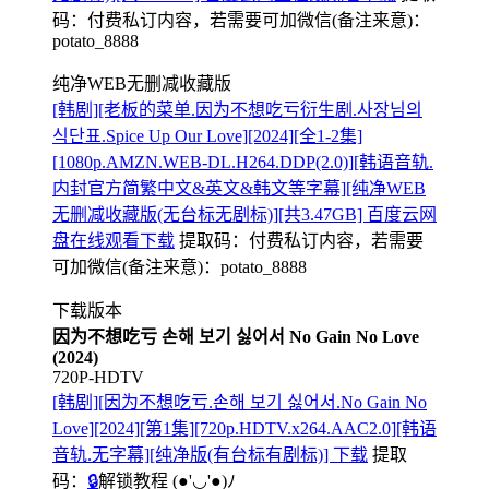
码：
付费私订内容，若需要可加微信(备注来意)：
potato_8888
纯净WEB无删减收藏版
[韩剧][老板的菜单.因为不想吃亏衍生剧.사장님의
식단표.Spice Up Our Love][2024][全1-2集]
[1080p.AMZN.WEB-DL.H264.DDP(2.0)][韩语音轨.
内封官方简繁中文&英文&韩文等字幕][纯净WEB
无删减收藏版(无台标无剧标)][共3.47GB] 百度云网
盘在线观看下载
提取码：
付费私订内容，若需要
可加微信(备注来意)：potato_8888
下载版本
因为不想吃亏 손해 보기 싫어서 No Gain No Love
(2024)
720P-HDTV
[韩剧][因为不想吃亏.손해 보기 싫어서.No Gain No
Love][2024][第1集][720p.HDTV.x264.AAC2.0][韩语
音轨.无字幕][纯净版(有台标有剧标)] 下载
提取
码：
🔒
解锁教程
(●'◡'●)ﾉ