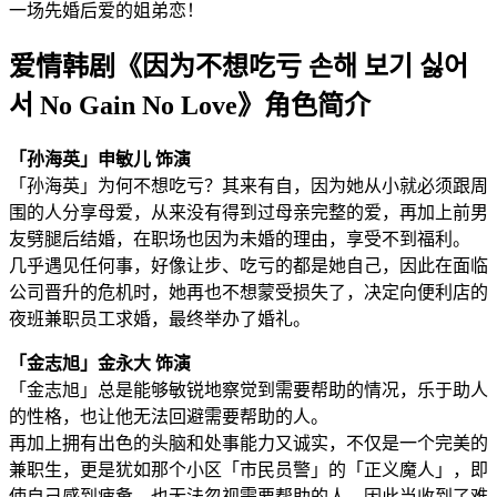
一场先婚后爱的姐弟恋！
爱情韩剧《因为不想吃亏 손해 보기 싫어
서 No Gain No Love》角色简介
「孙海英」申敏儿 饰演
「孙海英」为何不想吃亏？其来有自，因为她从小就必须跟周
围的人分享母爱，从来没有得到过母亲完整的爱，再加上前男
友劈腿后结婚，在职场也因为未婚的理由，享受不到福利。
几乎遇见任何事，好像让步、吃亏的都是她自己，因此在面临
公司晋升的危机时，她再也不想蒙受损失了，决定向便利店的
夜班兼职员工求婚，最终举办了婚礼。
「金志旭」金永大 饰演
「金志旭」总是能够敏锐地察觉到需要帮助的情况，乐于助人
的性格，也让他无法回避需要帮助的人。
再加上拥有出色的头脑和处事能力又诚实，不仅是一个完美的
兼职生，更是犹如那个小区「市民员警」的「正义魔人」，即
使自己感到疲惫，也无法忽视需要帮助的人。因此当收到了难