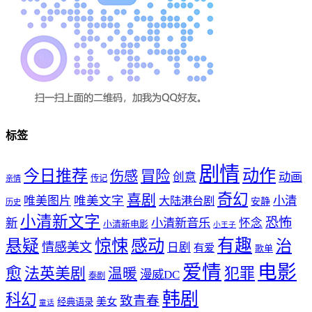
标签
剧情
动作
今日推荐
冒险
伤感
创意
动画
传记
亲情
奇幻
喜剧
唯美文字
小清
唯美图片
大陆港台剧
安静
历史
小清新文字
恐怖
新
小清新音乐
怀念
小清新电影
小王子
惊悚
感动
有趣
悬疑
治
情感美文
日剧
有爱
歌单
爱情
电影
愈
法英美剧
犯罪
温暖
漫威DC
泰剧
韩剧
科幻
致青春
美女
经典语录
童话