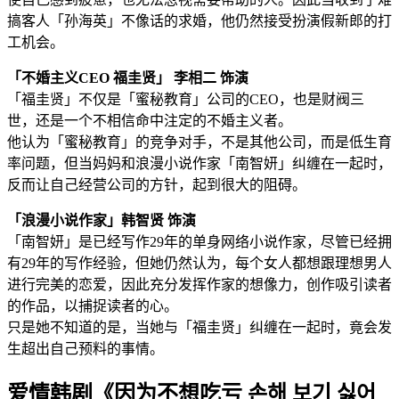
搞客人「孙海英」不像话的求婚，他仍然接受扮演假新郎的打
工机会。
「不婚主义CEO 福圭贤」 李相二 饰演
「福圭贤」不仅是「蜜秘教育」公司的CEO，也是财阀三
世，还是一个不相信命中注定的不婚主义者。
他认为「蜜秘教育」的竞争对手，不是其他公司，而是低生育
率问题，但当妈妈和浪漫小说作家「南智妍」纠缠在一起时，
反而让自己经营公司的方针，起到很大的阻碍。
「浪漫小说作家」韩智贤 饰演
「南智妍」是已经写作29年的单身网络小说作家，尽管已经拥
有29年的写作经验，但她仍然认为，每个女人都想跟理想男人
进行完美的恋爱，因此充分发挥作家的想像力，创作吸引读者
的作品，以捕捉读者的心。
只是她不知道的是，当她与「福圭贤」纠缠在一起时，竟会发
生超出自己预料的事情。
爱情韩剧《因为不想吃亏 손해 보기 싫어