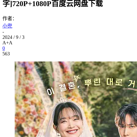
字]720P+1080P百度云网盘下载
作者：
小兜
-
2024 / 9 / 3
A+
A
0
563