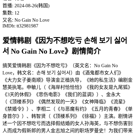
首播: 2024-08-26(韩国)
集数: 12
又名: No Gain No Love
IMDb: tt32981987
爱情韩剧《因为不想吃亏 손해 보기 싫어
서 No Gain No Love》剧情简介
搞笑爱情韩剧《因为不想吃亏》（英文名：No Gain No
Love，韩文名：손해 보기 싫어서）由《酒鬼都市女人们》
《大力女子姜南顺》导演金正植执导，《她的私生活》编剧金
慧英执笔。申敏儿（《海岸村恰恰恰》《我的女友是九尾狐》
《3天的休假》《悲伤电影》《我们的蓝调》）、金永大
（《顶楼系列》《偶然发现的一天》《女神降临》《流星》
《禁婚令》）、李相二（《与恶魔有约》《五月的青春》《单
身首尔》）、韩智贤（《顶楼系列》《徐福》）主演。剧情讲
述一个因不想吃亏而选择假结婚的女人孙海英，与不想伤害别
人而成为假新郎的男人金志旭之间的职场罗曼史！为我们带来