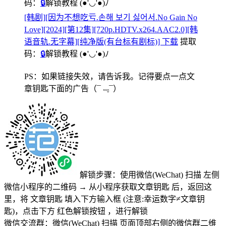
码：
🔒
解锁教程
(●'◡'●)ﾉ
[韩剧][因为不想吃亏.손해 보기 싫어서.No Gain No
Love][2024][第12集][720p.HDTV.x264.AAC2.0][韩
语音轨.无字幕][纯净版(有台标有剧标)] 下载
提取
码：
🔒
解锁教程
(●'◡'●)ﾉ
PS：如果链接失效，请告诉我。记得要点一点文
章钥匙下面的广告
（¯﹃¯）
解锁步骤：使用微信(WeChat) 扫描
左侧
微信小程序的二维码
→
从小程序获取文章钥匙
后，返回这
里，将
文章钥匙 填入下方输入框 (注意:幸运数字≠文章钥
匙)
，点击下方
红色解锁按钮
，进行解锁
微信交流群：微信(WeChat) 扫描
页面顶部右侧的微信群二维