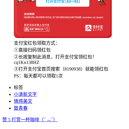
支付宝红包领取方式：
①直接扫码领红包
②长按复制此消息，打开支付宝领红包！
cq1Kn138HZ
③打开支付宝首页搜索（8190938）就能领红包
PS：每天都可以领取1次
标签
小清新文字
情感美文
致青春
赞
5
打赏一杯咖啡
（¯﹃¯）