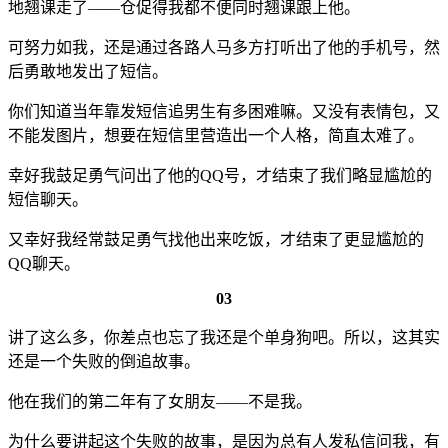
地翘课走了——仓促得我都不便同时翘课跟上他。
可努力如我，还是通过各路人马多方打听出了他的手机号，然
后勇敢地发出了短信。
你们知道当年靠发短信追男生有多困难嘛。又没有表情包，又
不能发图片，想要在短信里营造出一个人格，简直太难了。
幸好我鼓足勇气问出了他的QQ号，才结束了我们略显尴尬的
短信聊天。
又幸好我经常鼓足勇气找他出来吃饭，才结束了更显尴尬的
QQ聊天。
03
讲了这么多，你差点也忘了我还是个单身狗吧。所以，这其实
还是一个失败的倒追故事。
他在我们的第二年有了女朋友——不是我。
为什么要讲起这个失败的故事，是因为总有人发私信问我，有