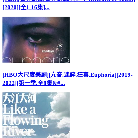
[2020][全1-16集]...
[HBO大尺度美剧][亢奋.迷醉.狂喜.Euphoria][2019-
2022][第一季.全8集&#...