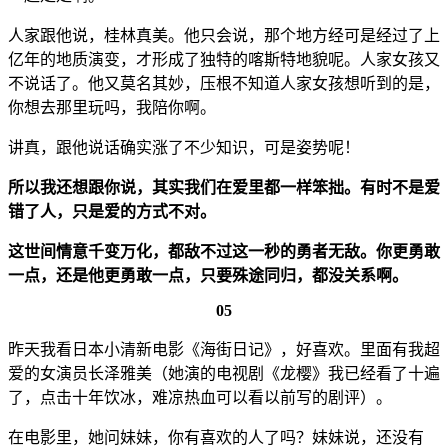
人家跟他说，桂林真美。他只会说，那个地方经可是经过了上
亿年的地质演变，才形成了独特的喀斯特地貌呢。人家女孩又
不说话了。他又莫名其妙，压根不知道人家女孩想听到的是，
你想去那里玩吗，我陪你啊。
讲真，跟他说话确实涨了不少知识，可是姿势呢！
所以我还想跟你说，其实我们在爱里都一样笨拙。有时不是爱
错了人，只是爱的方式不对。
这世间情意千变万化，都敌不过这一秒的勇者无敌。你更勇敢
一点，还是他更勇敢一点，只要殊途同归，都没关系啊。
05
昨天我看日本小清新电影《海街日记》，好喜欢。里面有我超
爱的女演员长泽雅美（她演的电视剧《龙樱》我已经看了十遍
了，点击十年饮冰，难凉热血可以看以前写的剧评）。
在电影里，她问妹妹，你有喜欢的人了吗？妹妹说，还没有