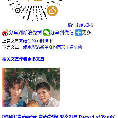
微信钱包扫描
分享到新浪微博
分享到微信
更多
上篇文章
寄给你的99封情书
下篇文章
一组水彩清新单身狗圆形卡通头像
相关文章
作者更多文章
[韩剧][青春纪录.青春記錄.청춘기록.Record of Youth]