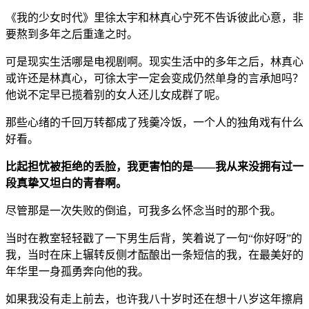
《我的少女时代》里徐太宇和林真心宁死不告诉彼此心意，非
要熬到多年之后重逢之时。
可是现实生活哪是电视剧啊。现实生活中的多年之后，林真心
或许还是林真心，可徐太宇一定会变成仍然单身的言承旭吗？
他说不定早已揽着别的女人还儿女成群了呢。
那些心绪的千回万转都成了残羹冷饭，一个人的独角戏有什么
好看。
比起担忧被拒绝的丢脸，我更害怕的是——我从来没拥有过一
段真挚又坦白的青春啊。
尽管那是一次失败的倒追，可我多么怀念当时的那个我。
当时在教室轻轻戳了一下男生后背，笑着说了一句“你好呀”的
我，当时在床上辗转反侧才酝酿出一条短信的我，在最美好的
年华里一身孤勇奔向他的我。
如果我没有走上前去，也许我八十岁时还在想十八岁这年擦肩