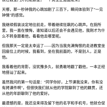
天哪，那一秒钟我的心跳加剧了三百下，瞬间体验到了“一见
钟情”的感觉。
我继续假装淡定地往前走，带着继续狂飙的心跳声。在厕所
里，我一直在懊悔，谁知道以后还会不会遇见他，我刚才为什
么不转身跟着他，看看他去哪里呢。
但我那天一定是太幸运了——因为当我充满悔恨的走进教室坐
回座位上的时候，我看到，坐在我前面的，不是别人，正是
他。
我看着他的背影，没犹豫多久，就勇敢地戳了戳他，一本正经
地搭讪了起来。
虽然我问的第一句话是：“同学你好，上节课我没来，你有没
有拷课件啊”，但很快我们就从他的学院聊到了他的籍贯，还
从他的年龄聊到了他的爱好。
最遗憾的是，我还没来得及留下他的名字和手机号，他就仓促