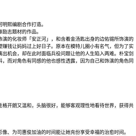
》河明熙编剧合作打造。
春励志题材的作品。
饰演的化妆师「安正河」，和含着金汤匙出身的边佑锡所饰演的
望赚钱让妈妈过上好日子。原本在模特儿圈小有名气，但为了实
演出机会，却在此时面临兵役问题让他的人生陷入两难。朴宝剑
料，而对角色有同感的他也感性透露，因为自己和饰演的角色同
性格开朗又温和，头脑很好，能够客观理性地看待世界，获得共
影像、为司惠俊加油的时间能让她充份享受幸福的治愈时间。