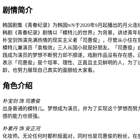
剧情简介
韩国剧集《青春纪录》为韩国tvN于2020年9月起播出的月
韩剧《青春纪录》剧情以「模特儿的世界」为背景，讲述青年
朴宝剑饰演充满热情的现实主义者「司惠俊」，尽管从小住在
模特儿兼演员「袁楷效」三人从国小就是好朋友。「司惠俊」
践成为演员的梦想不断努力却不顺遂，戏剧作品没有存在感，
表示「司惠俊」是个坦率、理性、正直且主见鲜明的人，为了
龄，也努力展现自己真实的面貌给大家看。
角色介绍
朴宝剑 饰 司惠俊
出身普通的模特儿。梦想成为演员，并为了实现这个梦想而努
感的能力也很强。
朴素丹 饰 安正河
化妆师。无论任何时都积极面对，同时也是司惠俊的粉丝，在