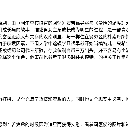
火连续剧，由《阿尔罕布拉宫的回忆》安吉镐导演与《爱情的温度
们成长痛的故事，描述男女主角成长成为明星的过程，是一部青
贫富差距庞大却共存的汉南洞里，与一样住在贫穷区的朴素丹所
由于家境因素，不但大学中途辍学且很早就开始当模特儿，只希
还被经纪公司代表所骗，存款仅剩台币三万出头，好不容易有个
诠释这个角色，他事前也参考了很多时装秀模特儿的相关工作资
力打拼，是个充满了热情和梦想的人，同时也是个现实主义者，
感到辛苦疲惫的时候因为追星而获得安慰，看着司惠俊的图片和