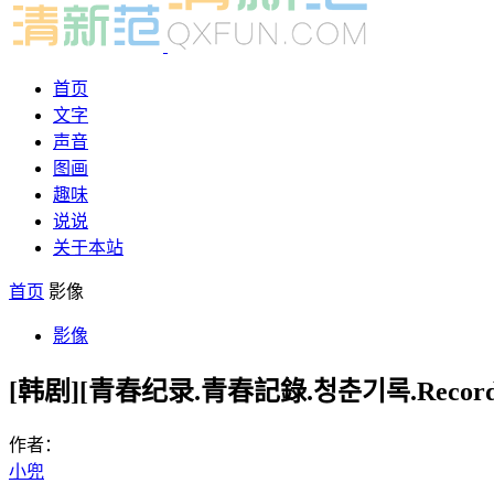
首页
文字
声音
图画
趣味
说说
关于本站
首页
影像
影像
[韩剧][青春纪录.青春記錄.청춘기록.Record of
作者：
小兜
-