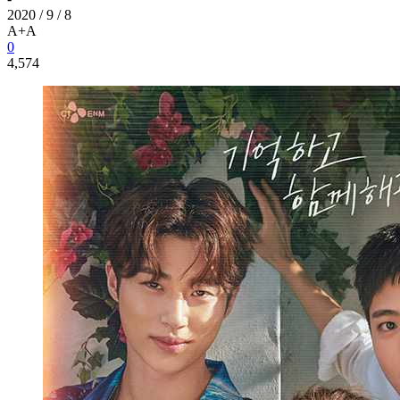
2020 / 9 / 8
A+
A
0
4,574