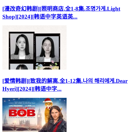
[漫改奇幻韩剧][照明商店.全1-8集.조명가게.Light
Shop][2024][韩语中字英语英...
[爱情韩剧][致我的解离.全1-12集.나의 해리에게.Dear
Hyeri][2024][韩语中字...