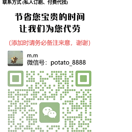
联系方式 (私人订剧、付费代找)