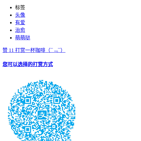
标签
头像
有爱
治愈
萌萌哒
赞
11
打赏一杯咖啡
（¯﹃¯）
您可以选择的打赏方式