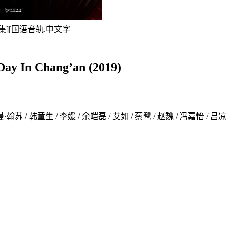
全1-48集][国语音轨.中文字
n Chang’an (2019)
翰苏 / 韩童生 / 李媛 / 余皑磊 / 艾如 / 蔡鹭 / 赵魏 / 冯嘉怡 / 吕凉 