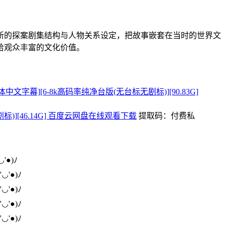
新的探案剧集结构与人物关系设定，把故事嵌套在当时的世界文
给观众丰富的文化价值。
国语音轨.繁体中文字幕][6-8k高码率纯净台版(无台标无剧标)][90.83G]
(无台标无剧标)][46.14G] 百度云网盘在线观看下载
提取码：
付费私
◡'●)ﾉ
'◡'●)ﾉ
'◡'●)ﾉ
'◡'●)ﾉ
'◡'●)ﾉ