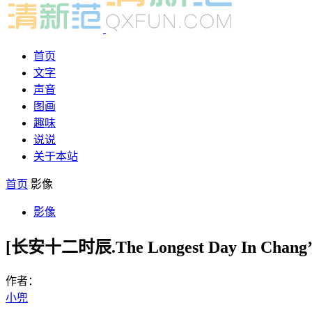
首页
文字
声音
图画
趣味
说说
关于本站
首页
影像
影像
[长安十二时辰.The Longest Day In Ch
作者：
小兜
-