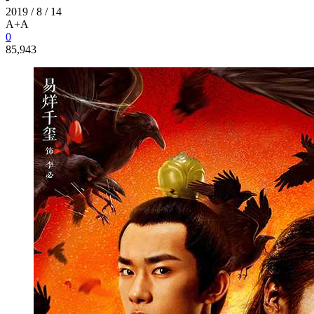
2019 / 8 / 14
A+
A
0
85,943