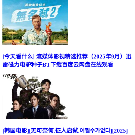
[今天看什么] 流媒体影视精选推荐（2025年9月）迅
雷磁力电驴种子BT下载百度云网盘在线观看
[韩国电影][无可奈何.征人启弑.어쩔수가없다][2025]