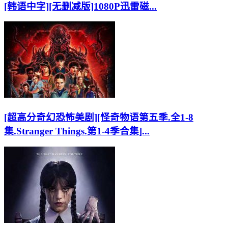
[韩语中字][无删减版]1080P迅雷磁...
[超高分奇幻恐怖美剧][怪奇物语第五季.全1-8
集.Stranger Things.第1-4季合集]...