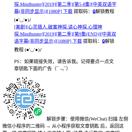
探.Mindhunter][2019][第二季][第5-8集][中英双语字
幕(非同步显示)][1080P] 下载
提取码：
🔒
解锁教程
(●'◡'●)ﾉ
[美剧][心灵猎人.破案神探.读心神探.心理神
探.Mindhunter][2019][第二季][第9集(END)][中英双
语字幕(非同步显示)][1080P] 下载
提取码：
🔒
解锁
教程
(●'◡'●)ﾉ
PS：如果链接失效，请告诉我。记得要点一点文
章钥匙下面的广告
（¯﹃¯）
解锁步骤：使用微信(WeChat) 扫描
左侧
微信小程序的二维码
→
从小程序获取文章钥匙
后，返回这