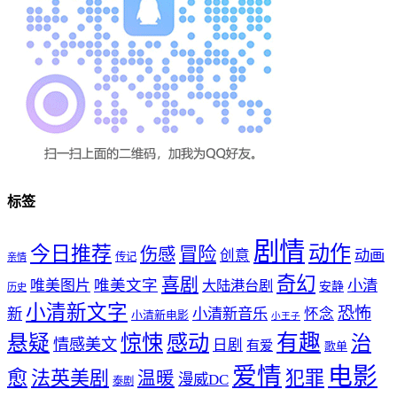
标签
剧情
动作
今日推荐
冒险
伤感
创意
动画
传记
亲情
奇幻
喜剧
唯美文字
小清
唯美图片
大陆港台剧
安静
历史
小清新文字
恐怖
新
小清新音乐
怀念
小清新电影
小王子
惊悚
感动
有趣
悬疑
治
情感美文
日剧
有爱
歌单
爱情
电影
愈
法英美剧
犯罪
温暖
漫威DC
泰剧