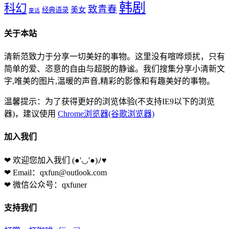
韩剧
科幻
致青春
美女
经典语录
童话
关于本站
清新范致力于分享一切美好的事物。这里没有喧哗烦扰，只有
简单的爱、恣意的自由与超脱的静谧。我们搜集分享小清新文
字,唯美的图片,温暖的声音,精彩的影像和有趣美好的事物。
温馨提示：为了获得更好的浏览体验(不支持IE9以下的浏览
器)，建议使用
Chrome浏览器(谷歌浏览器)
加入我们
❤ 欢迎您加入我们
(●'◡'●)ﾉ♥
❤ Email：qxfun@outlook.com
❤ 微信公众号：qxfuner
支持我们