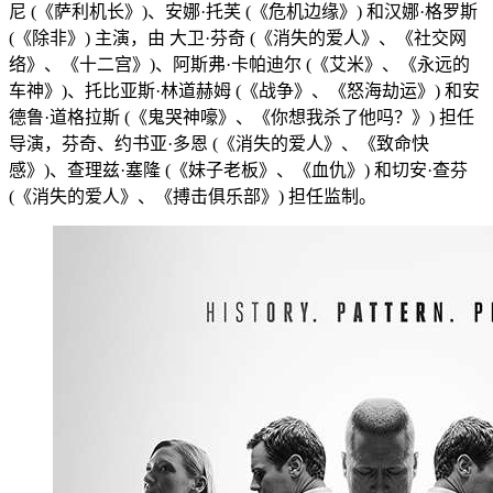
尼 (《萨利机长》)、安娜·托芙 (《危机边缘》) 和汉娜·格罗斯
(《除非》) 主演，由 大卫·芬奇 (《消失的爱人》、《社交网
络》、《十二宫》)、阿斯弗·卡帕迪尔 (《艾米》、《永远的
车神》)、托比亚斯·林道赫姆 (《战争》、《怒海劫运》) 和安
德鲁·道格拉斯 (《鬼哭神嚎》、《你想我杀了他吗？》) 担任
导演，芬奇、约书亚·多恩 (《消失的爱人》、《致命快
感》)、查理兹·塞隆 (《妹子老板》、《血仇》) 和切安·查芬
(《消失的爱人》、《搏击俱乐部》) 担任监制。