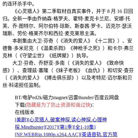
的连环杀手中。
《心灵猎人》第二季取材自真实事件，并于 8 月 16 日回
归。全新一季由乔纳森·格罗夫、霍特·麦克卡兰尼、安娜·托
芙、乔·图特尔、阿尔伯特·琼斯、斯泰茜·罗卡、迈克尔·瑟沃
瑞斯、劳伦·格莱齐尔和西拉·麦克莱恩主演。
本剧集由大卫·芬奇（《消失的爱人》《十二宫》）、安
德鲁·多米尼克（《温柔杀戮》《神枪手之死》）和卡尔·弗兰
克林（《守望尘世》《纸牌屋》）执导。
大卫·芬奇、乔舒亚·多南（《消失的爱人》《致命快
感》）、查理兹·塞隆（《妹子老板》《血仇》）和切安·查芬
（《消失的爱人》《搏击俱乐部》）以及考特尼·迈尔斯和贝
丝·科诺担任监制。
BT/电驴ed2k/磁力magnet/迅雷thunder/百度云网盘
下载(
隐藏是为了防止资源和谐过快
)：
在线版本
[美剧][心灵猎人.破案神探.读心神探.心理神
探.Mindhunter][2017][第1季][全1-10集]
[NF.WEBRip.1080p.x264.AAC][英语音轨.官方简