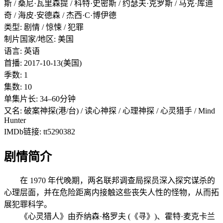
斯 / 桑尼·瓦里森提 / 科特·史密斯 / 约瑟夫·克罗斯 / 马克·库迪
奇 / 海皮·安德森 / 杰西·C·博伊德
类型: 剧情 / 惊悚 / 犯罪
制片国家/地区: 美国
语言: 英语
首播: 2017-10-13(美国)
季数: 1
集数: 10
单集片长: 34–60分钟
又名: 破案神探(港/台) / 读心神探 / 心理神探 / 心灵猎手 / Mind
Hunter
IMDb链接: tt5290382
剧情简介
在 1970 年代晚期，两名联邦调查局探员深入探究谋杀的
心理层面，并在危险距离内接触这些丧失人性的怪物，从而拓
展犯罪科学。
《心灵猎人》由乔纳森·格罗夫 (《寻》)、霍特·麦克卡兰