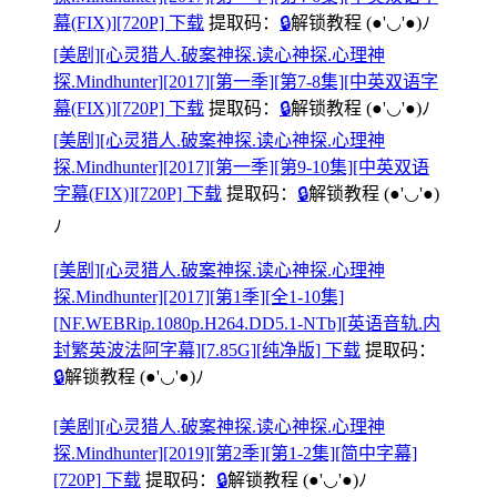
幕(FIX)][720P] 下载
提取码：
🔒
解锁教程
(●'◡'●)ﾉ
[美剧][心灵猎人.破案神探.读心神探.心理神
探.Mindhunter][2017][第一季][第7-8集][中英双语字
幕(FIX)][720P] 下载
提取码：
🔒
解锁教程
(●'◡'●)ﾉ
[美剧][心灵猎人.破案神探.读心神探.心理神
探.Mindhunter][2017][第一季][第9-10集][中英双语
字幕(FIX)][720P] 下载
提取码：
🔒
解锁教程
(●'◡'●)
ﾉ
[美剧][心灵猎人.破案神探.读心神探.心理神
探.Mindhunter][2017][第1季][全1-10集]
[NF.WEBRip.1080p.H264.DD5.1-NTb][英语音轨.内
封繁英波法阿字幕][7.85G][纯净版] 下载
提取码：
🔒
解锁教程
(●'◡'●)ﾉ
[美剧][心灵猎人.破案神探.读心神探.心理神
探.Mindhunter][2019][第2季][第1-2集][简中字幕]
[720P] 下载
提取码：
🔒
解锁教程
(●'◡'●)ﾉ