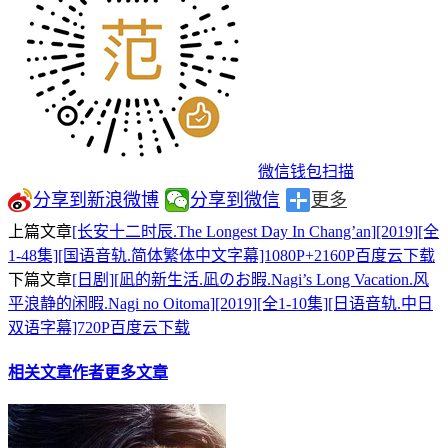
微信钱包扫描
分享到新浪微博
分享到微信
更多
上篇文章
[长安十二时辰.The Longest Day In Chang’an][2019][全
1-48集][国语音轨.简体繁体中文字幕]1080P+2160P百度云下载
下篇文章
[日剧][凪的新生活.凪のお暇.Nagi’s Long Vacation.风
平浪静的闲暇.Nagi no Oitoma][2019][全1-10集][日语音轨.中日
双语字幕]720P百度云下载
相关文章
作者更多文章