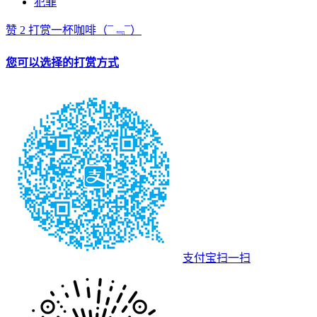
犯罪
赞
2
打赏一杯咖啡
（¯﹃¯）
您可以选择的打赏方式
支付宝扫一扫