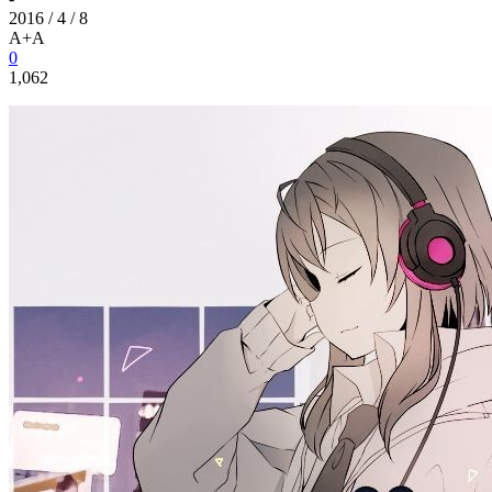
2016 / 4 / 8
A+
A
0
1,062