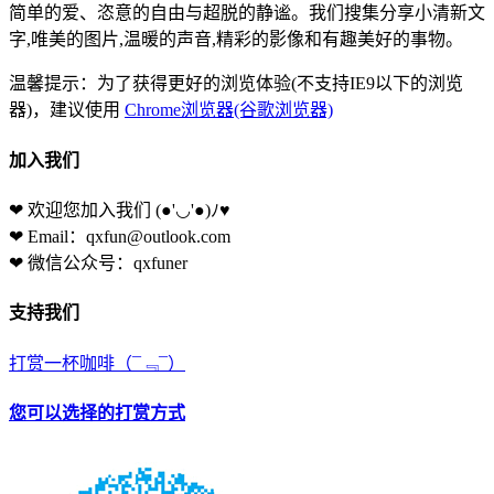
简单的爱、恣意的自由与超脱的静谧。我们搜集分享小清新文
字,唯美的图片,温暖的声音,精彩的影像和有趣美好的事物。
温馨提示：为了获得更好的浏览体验(不支持IE9以下的浏览
器)，建议使用
Chrome浏览器(谷歌浏览器)
加入我们
❤ 欢迎您加入我们
(●'◡'●)ﾉ♥
❤ Email：qxfun@outlook.com
❤ 微信公众号：qxfuner
支持我们
打赏一杯咖啡
（¯﹃¯）
您可以选择的打赏方式