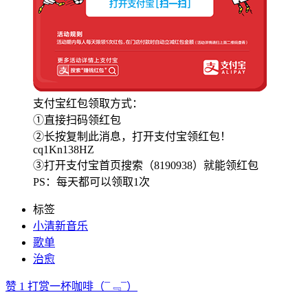
支付宝红包领取方式：
①直接扫码领红包
②长按复制此消息，打开支付宝领红包！
cq1Kn138HZ
③打开支付宝首页搜索（8190938）就能领红包
PS：每天都可以领取1次
标签
小清新音乐
歌单
治愈
赞
1
打赏一杯咖啡
（¯﹃¯）