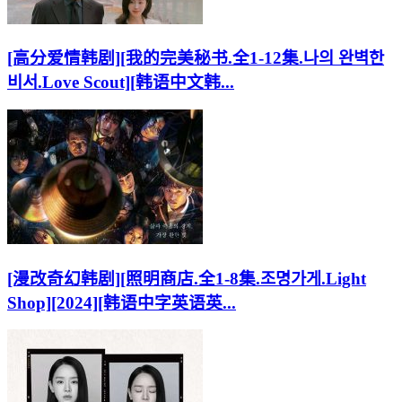
[高分爱情韩剧][我的完美秘书.全1-12集.나의 완벽한
비서.Love Scout][韩语中文韩...
[漫改奇幻韩剧][照明商店.全1-8集.조명가게.Light
Shop][2024][韩语中字英语英...