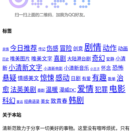
标签
剧情
动作
今日推荐
冒险
伤感
创意
动画
传记
亲情
奇幻
喜剧
唯美文字
小清
唯美图片
大陆港台剧
安静
历史
小清新文字
恐怖
新
小清新音乐
怀念
小清新电影
小王子
惊悚
感动
有趣
悬疑
治
情感美文
日剧
有爱
歌单
爱情
电影
愈
法英美剧
犯罪
温暖
漫威DC
泰剧
韩剧
科幻
致青春
美女
经典语录
童话
关于本站
清新范致力于分享一切美好的事物。这里没有喧哗烦扰，只有