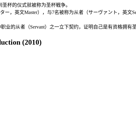
圣杯的仪式就被称为圣杯戦争。
英文Master），与7名被称为从者（サーヴァント，英文Se
职业的从者（Servant）之一立下契约，证明自己是有资格拥有
tion (2010)