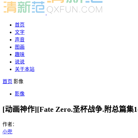
首页
文字
声音
图画
趣味
说说
关于本站
首页
影像
影像
[动画神作][Fate Zero.圣杯战争.附总篇集1
作者：
小兜
-