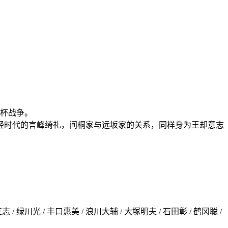
圣杯战争。
轻时代的言峰绮礼，间桐家与远坂家的关系，同样身为王却意志
 / 绿川光 / 丰口惠美 / 浪川大辅 / 大塚明夫 / 石田彰 / 鹤冈聪 /