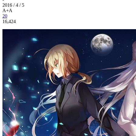
2016 / 4 / 5
A+
A
20
16,424