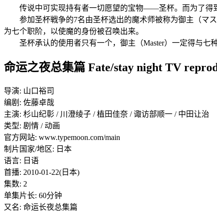
传说中可实现持有者一切愿望的宝物——圣杯。而为了得到
参加圣杯戦争的7名由圣杯选出的魔术师被称为御主（マスター，
为七个职阶，以使魔的身份被召唤出来。
圣杯承认的使用者只有一个，御主（Master）一定得与七种
命运之夜总集篇 Fate/stay night TV reproduc
导演: 山口裕司
编剧: 佐藤卓哉
主演: 杉山纪彰 / 川澄绫子 / 植田佳奈 / 诹访部顺一 / 中田让治
类型: 剧情 / 动画
官方网站: www.typemoon.com/main
制片国家/地区: 日本
语言: 日语
首播: 2010-01-22(日本)
集数: 2
单集片长: 60分钟
又名: 命运长夜总集篇