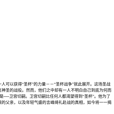
可以获得“圣杯”的力量－－“圣杯战争”就此展开。这场圣战
这神圣的战役。然而，他们之中却有一人不明白自己到底为何而
──卫宫切嗣。卫宫切嗣比任何人都渴望得到“圣杯”。他为了
、凛的父亲，以及年轻气盛的言峰绮礼赴战的真相，如今将一一揭