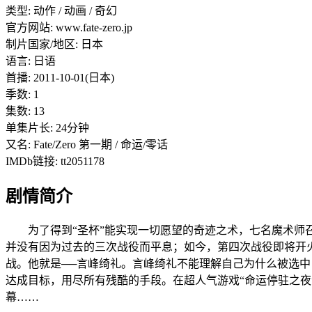
类型: 动作 / 动画 / 奇幻
官方网站: www.fate-zero.jp
制片国家/地区: 日本
语言: 日语
首播: 2011-10-01(日本)
季数: 1
集数: 13
单集片长: 24分钟
又名: Fate/Zero 第一期 / 命运/零话
IMDb链接: tt2051178
剧情简介
为了得到“圣杯”能实现一切愿望的奇迹之术，七名魔术师召
并没有因为过去的三次战役而平息；如今，第四次战役即将开
战。他就是──言峰绮礼。言峰绮礼不能理解自己为什么被选中
达成目标，用尽所有残酷的手段。在超人气游戏“命运停驻之夜
幕……