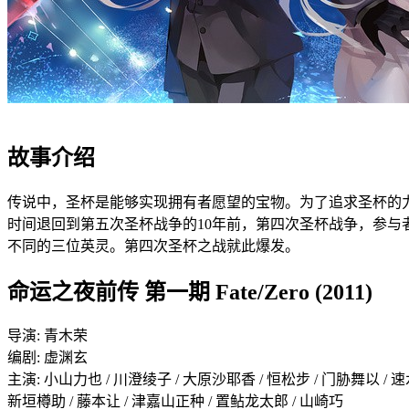
故事介绍
传说中，圣杯是能够实现拥有者愿望的宝物。为了追求圣杯的
时间退回到第五次圣杯战争的10年前，第四次圣杯战争，参
不同的三位英灵。第四次圣杯之战就此爆发。
命运之夜前传 第一期 Fate/Zero (2011)
导演: 青木荣
编剧: 虚渊玄
主演: 小山力也 / 川澄绫子 / 大原沙耶香 / 恒松步 / 门胁舞以 / 速水
新垣樽助 / 藤本让 / 津嘉山正种 / 置鲇龙太郎 / 山崎巧