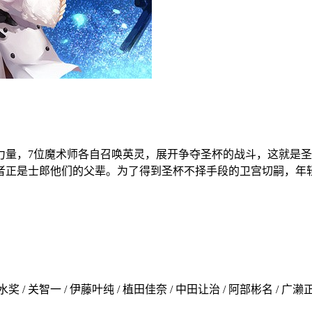
力量，7位魔术师各自召唤英灵，展开争夺圣杯的战斗，这就是
与者正是士郎他们的父辈。为了得到圣杯不择手段的卫宫切嗣，年
奖 / 关智一 / 伊藤叶纯 / 植田佳奈 / 中田让治 / 阿部彬名 / 广濑正志