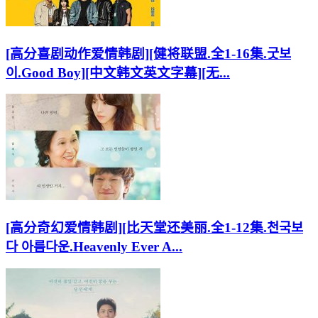
[高分喜剧动作爱情韩剧][健将联盟.全1-16集.굿보
이.Good Boy][中文韩文英文字幕][无...
[高分奇幻爱情韩剧][比天堂还美丽.全1-12集.천국보
다 아름다운.Heavenly Ever A...