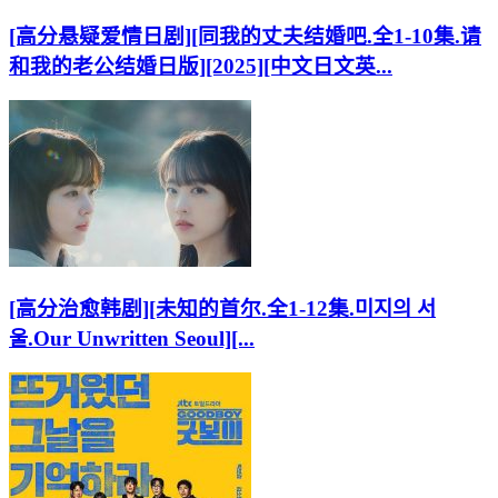
[高分悬疑爱情日剧][同我的丈夫结婚吧.全1-10集.请
和我的老公结婚日版][2025][中文日文英...
[高分治愈韩剧][未知的首尔.全1-12集.미지의 서
울.Our Unwritten Seoul][...