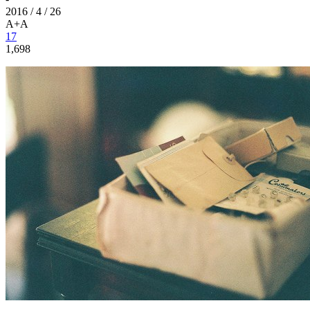
2016 / 4 / 26
A+
A
17
1,698