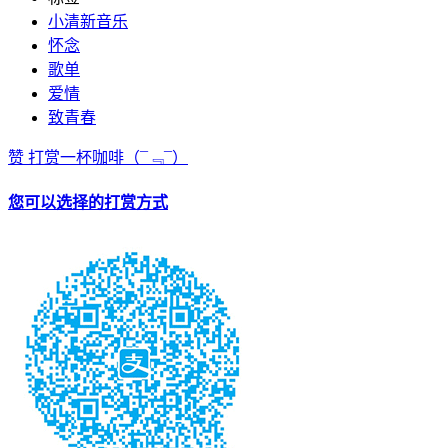
小清新音乐
怀念
歌单
爱情
致青春
赞
打赏一杯咖啡
（¯﹃¯）
您可以选择的打赏方式