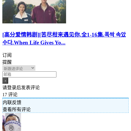
[高分爱情韩剧][苦尽柑来遇见你.全1-16集.폭싹 속았
수다.When Life Gives Yo...
订阅
提醒
请登录后发表评论
17
评论
内联反馈
查看所有评论