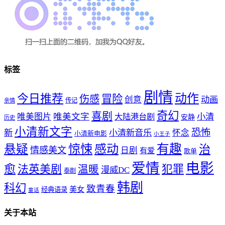
标签
剧情
动作
今日推荐
冒险
伤感
创意
动画
传记
亲情
奇幻
喜剧
唯美文字
小清
唯美图片
大陆港台剧
安静
历史
小清新文字
恐怖
新
小清新音乐
怀念
小清新电影
小王子
惊悚
感动
有趣
悬疑
治
情感美文
日剧
有爱
歌单
爱情
电影
愈
法英美剧
犯罪
温暖
漫威DC
泰剧
韩剧
科幻
致青春
美女
经典语录
童话
关于本站