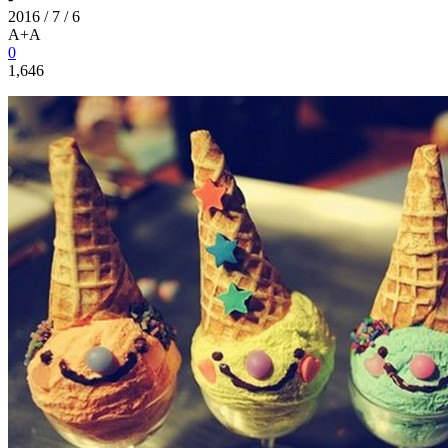
2016 / 7 / 6
A+
A
0
1,646