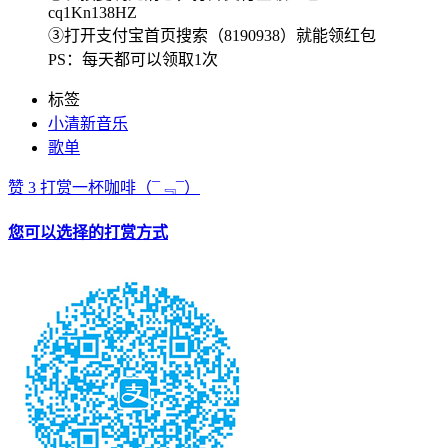
cq1Kn138HZ
③打开支付宝首页搜索（8190938）就能领红包
PS：每天都可以领取1次
标签
小清新音乐
歌单
赞
3
打赏一杯咖啡
（¯﹃¯）
您可以选择的打赏方式