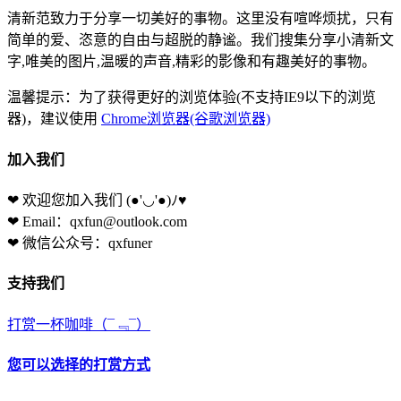
清新范致力于分享一切美好的事物。这里没有喧哗烦扰，只有
简单的爱、恣意的自由与超脱的静谧。我们搜集分享小清新文
字,唯美的图片,温暖的声音,精彩的影像和有趣美好的事物。
温馨提示：为了获得更好的浏览体验(不支持IE9以下的浏览
器)，建议使用
Chrome浏览器(谷歌浏览器)
加入我们
❤ 欢迎您加入我们
(●'◡'●)ﾉ♥
❤ Email：qxfun@outlook.com
❤ 微信公众号：qxfuner
支持我们
打赏一杯咖啡
（¯﹃¯）
您可以选择的打赏方式