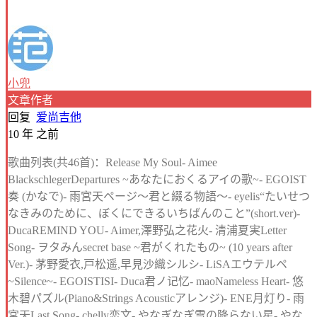
小兜
文章作者
回复
爱尚吉他
10 年 之前
歌曲列表(共46首)：Release My Soul- Aimee
BlackschlegerDepartures ~あなたにおくるアイの歌~- EGOIST
奏 (かなで)- 雨宮天ページ～君と綴る物語～- eyelis“たいせつ
なきみのために、ぼくにできるいちばんのこと”(short.ver)-
DucaREMIND YOU- Aimer,澤野弘之花火- 清浦夏実Letter
Song- ヲタみんsecret base ~君がくれたもの~ (10 years after
Ver.)- 茅野愛衣,戸松遥,早見沙織シルシ- LiSAエウテルペ
~Silence~- EGOISTISI- Duca君ノ记忆- maoNameless Heart- 悠
木碧パズル(Piano&Strings Acousticアレンジ)- ENE月灯り- 雨
宮天Last Song- chelly恋文- やなぎなぎ雪の降らない星- やな