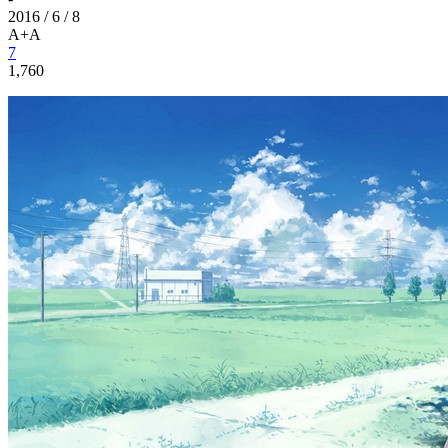
2016 / 6 / 8
A+
A
7
1,760