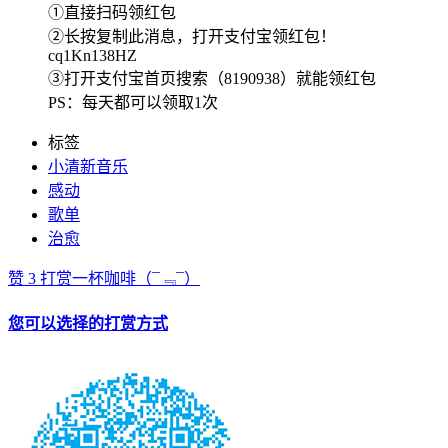
①直接扫码领红包
②长按复制此消息，打开支付宝领红包！
cq1Kn138HZ
③打开支付宝首页搜索（8190938）就能领红包
PS：每天都可以领取1次
标签
小清新音乐
感动
歌单
治愈
赞
3
打赏一杯咖啡
（¯﹃¯）
您可以选择的打赏方式