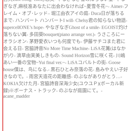
ぎなぎ,麻枝准あなたに出会わなければ~夏雪冬花~- Aimer-フ
レイム・オブ･レッド– 堀江由衣アイの庭- Duca日が落ちる
まで- ハンバート ハンバートI will- Chelsy君の知らない物語-
supercellONE’s hope- やなぎなぎGhost of a smile- EGOIST灼け
落ちない翼- 多田葵bouquet(piano arrange ver.)- うさころにー
オラシオン- 茅野愛衣いつも何度でも- 伊藤サチコまた君に
会える日- 宮脇詩音No More Time Machine- LiSA花篝(はなか
が)り- 滴草由実美しきもの- Sound Horizon雪に咲く花- 川嶋
あい一番の宝物~Yui final ver.~- LiSAコバルトの街- Goose
house僕は、鸟になる.- 黒石ひとみ奈落の花- 島みやえい子好
きなので。- 雨宮天造花の距離感- のぶながありがとう…-
KOKIA欠けた月- 宮脇詩音深海少女(ユウユＰ)(ボーカル新
録)※ボーナス・トラック- のぶなが庭園にて。-
acane_madder