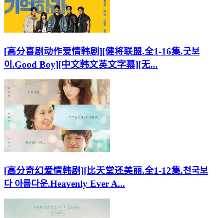
[高分喜剧动作爱情韩剧][健将联盟.全1-16集.굿보
이.Good Boy][中文韩文英文字幕][无...
[高分奇幻爱情韩剧][比天堂还美丽.全1-12集.천국보
다 아름다운.Heavenly Ever A...