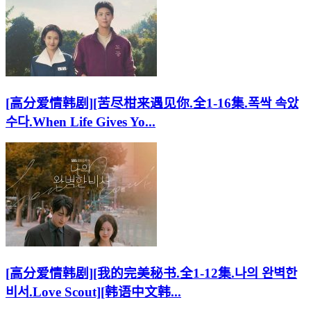
[高分爱情韩剧][苦尽柑来遇见你.全1-16集.폭싹 속았
수다.When Life Gives Yo...
[高分爱情韩剧][我的完美秘书.全1-12集.나의 완벽한
비서.Love Scout][韩语中文韩...