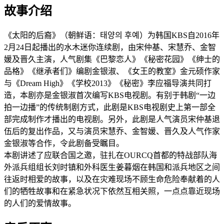
故事介绍
《太阳的后裔》（朝鲜语：태양의 후예）为韩国KBS自2016年
2月24日起播出的水木迷你连续剧，由宋仲基、宋慧乔、金智
媛及晋久主演，人气剧集《巴黎恋人》《秘密花园》《绅士的
品格》《继承者们》编剧金银淑、《女王的教室》金元硕作家
与《Dream High》《学校2013》《秘密》李应福导演共同打
造，本剧亦是金银淑首次编写KBS电视剧。有别于韩剧“一边
拍一边播”的传统制剧方式，此剧是KBS电视剧史上第一部全
部完成制作才播出的电视剧。另外，此剧是人气演员宋仲基退
伍后的复出作品，又与演员宋慧乔、金智媛、晋久及人气作家
金银淑等合作，令此剧备受瞩目。
本剧讲述了应联合国之邀，驻扎在OURCQ首都的特战部队海
外派兵组组长刘时镇和外科医生姜暮烟在韩国和派兵地区之间
往返时相爱的故事，以及在灾难现场不顾生命危险奉献着的人
们的牺牲故事和在紧急状况下依然互相关照，一点点靠近现场
的人们的爱情故事。