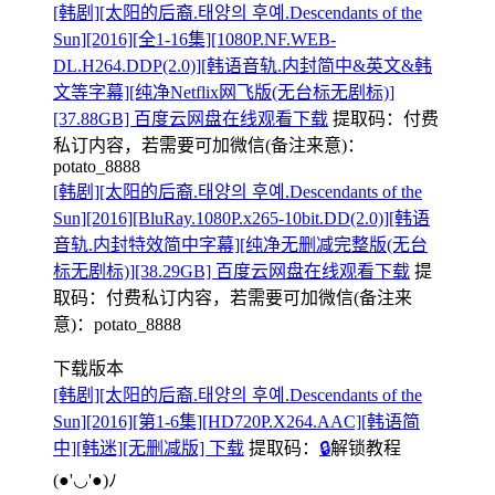
[韩剧][太阳的后裔.태양의 후예.Descendants of the
Sun][2016][全1-16集][1080P.NF.WEB-
DL.H264.DDP(2.0)][韩语音轨.内封简中&英文&韩
文等字幕][纯净Netflix网飞版(无台标无剧标)]
[37.88GB] 百度云网盘在线观看下载
提取码：
付费
私订内容，若需要可加微信(备注来意)：
potato_8888
[韩剧][太阳的后裔.태양의 후예.Descendants of the
Sun][2016][BluRay.1080P.x265-10bit.DD(2.0)][韩语
音轨.内封特效简中字幕][纯净无删减完整版(无台
标无剧标)][38.29GB] 百度云网盘在线观看下载
提
取码：
付费私订内容，若需要可加微信(备注来
意)：potato_8888
下载版本
[韩剧][太阳的后裔.태양의 후예.Descendants of the
Sun][2016][第1-6集][HD720P.X264.AAC][韩语简
中][韩迷][无删减版] 下载
提取码：
🔒
解锁教程
(●'◡'●)ﾉ