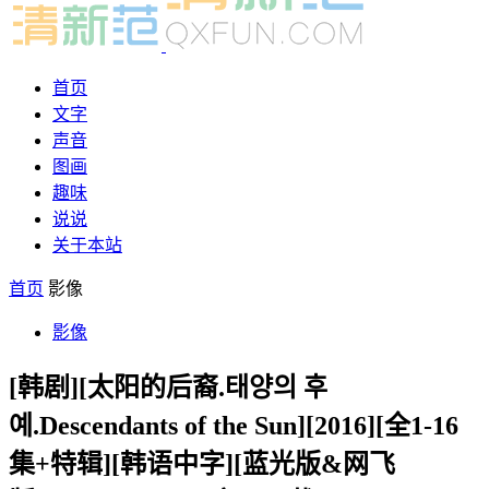
首页
文字
声音
图画
趣味
说说
关于本站
首页
影像
影像
[韩剧][太阳的后裔.태양의 후
예.Descendants of the Sun][2016][全1-16
集+特辑][韩语中字][蓝光版&网飞