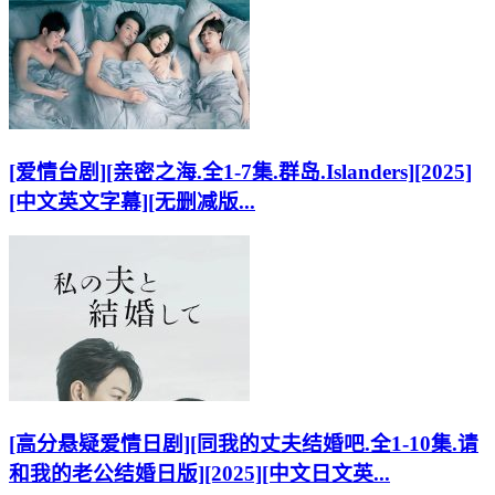
[爱情台剧][亲密之海.全1-7集.群岛.Islanders][2025]
[中文英文字幕][无删减版...
[高分悬疑爱情日剧][同我的丈夫结婚吧.全1-10集.请
和我的老公结婚日版][2025][中文日文英...