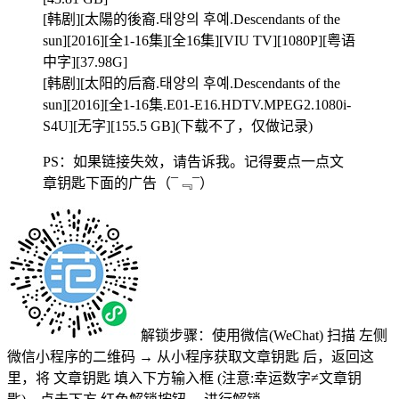
[韩剧][太陽的後裔.태양의 후예.Descendants of the
sun][2016][全1-16集][全16集][VIU TV][1080P][粤语
中字][37.98G]
[韩剧][太阳的后裔.태양의 후예.Descendants of the
sun][2016][全1-16集.E01-E16.HDTV.MPEG2.1080i-
S4U][无字][155.5 GB](下载不了，仅做记录)
PS：如果链接失效，请告诉我。记得要点一点文
章钥匙下面的广告
（¯﹃¯）
解锁步骤：使用微信(WeChat) 扫描
左侧
微信小程序的二维码
→
从小程序获取文章钥匙
后，返回这
里，将
文章钥匙 填入下方输入框 (注意:幸运数字≠文章钥