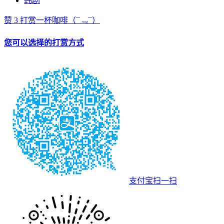
韩剧
赞
3
打赏一杯咖啡
（¯﹃¯）
您可以选择的打赏方式
支付宝扫一扫