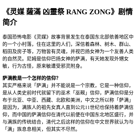
《灵媒 薩滿 凶靈祭 RANG ZONG》剧情
简介
泰国恐怖电影《灵媒》故事背景发生在泰国东北部依善地区中
的一个小村落，住在这里的人们，深信着森林、树木、群山、
稻田及房子等，万物皆有灵魂，并视巴扬女神为一个友善人类
的自然灵。尼姆是信仰巴扬女神的萨满，有天她发现外甥女
敏，行为古怪，原来敏遭受邪灵附身。
萨满教是一个怎样的信仰？
其实严格来说「萨满」并不能说是一个宗教，它是一种信仰，
是从人类史前时代就留下的巫术「巫觋」信仰，萨满信仰是分
布于北亚、中亚、西藏、北欧和美洲，中文之所以称「萨满」
是因为，满族人的祖先女真人直到公元11世纪也保持着萨满信
仰，而中国的萨满信仰在清代以前便在中国东北地区盛行，并
与满族的传统结合，清代之后这样的信仰在中文世界就认为与
「满」族息息相关，但其实不尽然。