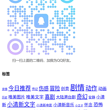
标签
剧情
动作
今日推荐
冒险
伤感
创意
动画
传记
亲情
奇幻
喜剧
唯美文字
小清
唯美图片
大陆港台剧
安静
历史
小清新文字
恐怖
新
小清新音乐
怀念
小清新电影
小王子