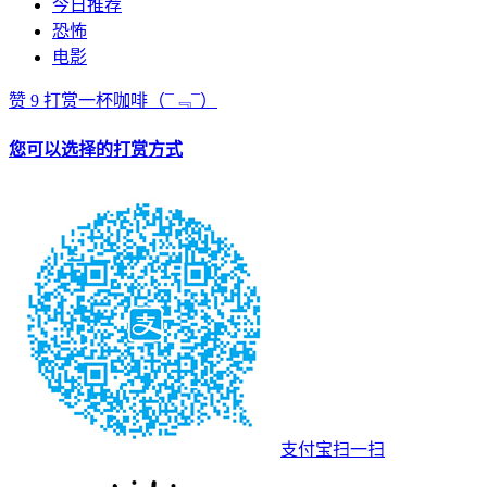
今日推荐
恐怖
电影
赞
9
打赏一杯咖啡
（¯﹃¯）
您可以选择的打赏方式
支付宝扫一扫