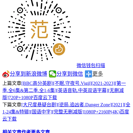
微信钱包扫描
分享到新浪微博
分享到微信
更多
上篇文章
[BBC高分英剧][不眠.守夜号.Vigil][2021-2023][第一
季.全6集&第二季.全1-6集][英语音轨.中英双语字幕][无删减
版]720P+1080P百度云下载
下篇文章
[大尺度悬疑台剧][逆局.追凶者.Danger Zone][2021][全
1-24集&特辑][国语中字][完整无删减版]1080P+2160P(4K)百度
云下载
相关文章
作者更多文章