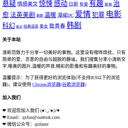
惊悚
感动
有趣
悬疑
治
情感美文
日剧
有爱
歌单
爱情
电影
愈
法英美剧
犯罪
温暖
漫威DC
泰剧
韩剧
科幻
致青春
美女
经典语录
童话
关于本站
清新范致力于分享一切美好的事物。这里没有喧哗烦扰，只有
简单的爱、恣意的自由与超脱的静谧。我们搜集分享小清新文
字,唯美的图片,温暖的声音,精彩的影像和有趣美好的事物。
温馨提示：为了获得更好的浏览体验(不支持IE9以下的浏览
器)，建议使用
Chrome浏览器(谷歌浏览器)
加入我们
❤ 欢迎您加入我们
(●'◡'●)ﾉ♥
❤ Email：qxfun@outlook.com
❤ 微信公众号：qxfuner