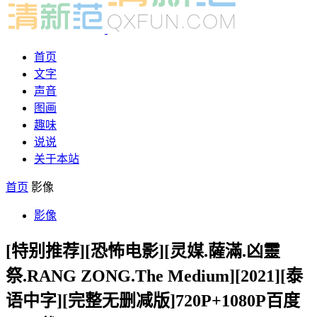
首页
文字
声音
图画
趣味
说说
关于本站
首页
影像
影像
[特别推荐][恐怖电影][灵媒.薩滿.凶靈
祭.RANG ZONG.The Medium][2021][泰
语中字][完整无删减版]720P+1080P百度