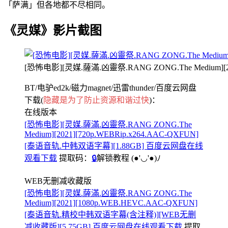
「萨满」但各地都不尽相同。
《灵媒》影片截图
[恐怖电影][灵媒.薩滿.凶靈祭.RANG ZONG.The Medium]
BT/电驴ed2k/磁力magnet/迅雷thunder/百度云网盘
下载(
隐藏是为了防止资源和谐过快
)：
在线版本
[恐怖电影][灵媒.薩滿.凶靈祭.RANG ZONG.The
Medium][2021][720p.WEBRip.x264.AAC-QXFUN]
[泰语音轨.中韩双语字幕][1.88GB] 百度云网盘在线
观看下载
提取码：
🔒
解锁教程
(●'◡'●)ﾉ
WEB无删减收藏版
[恐怖电影][灵媒.薩滿.凶靈祭.RANG ZONG.The
Medium][2021][1080p.WEB.HEVC.AAC-QXFUN]
[泰语音轨.精校中韩双语字幕(含注释)][WEB无删
减收藏版][5.75GB] 百度云网盘在线观看下载
提取