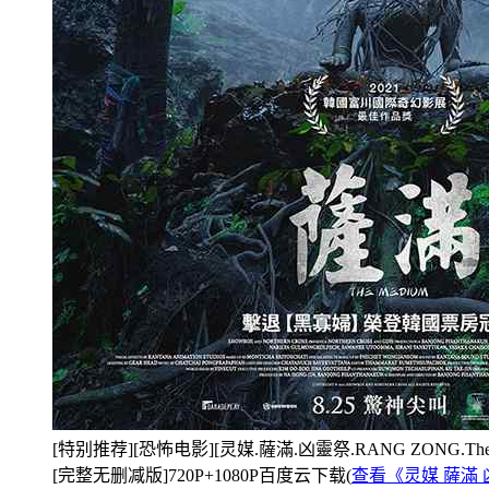
[特别推荐][恐怖电影][灵媒.薩滿.凶靈祭.RANG ZONG.The M
[完整无删减版]720P+1080P百度云下载(
查看《灵媒 薩滿 