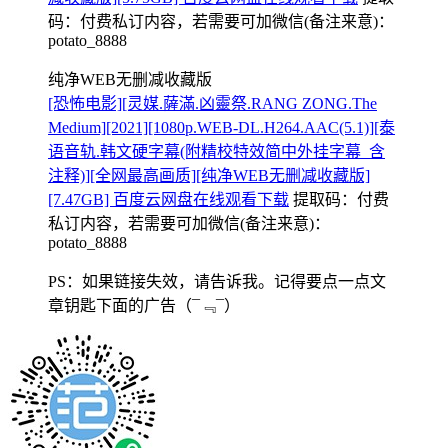
码：
付费私订内容，若需要可加微信(备注来意)：
potato_8888
纯净WEB无删减收藏版
[恐怖电影][灵媒.薩滿.凶靈祭.RANG ZONG.The
Medium][2021][1080p.WEB-DL.H264.AAC(5.1)][泰
语音轨.韩文硬字幕(附精校特效简中外挂字幕_含
注释)][全网最高画质][纯净WEB无删减收藏版]
[7.47GB] 百度云网盘在线观看下载
提取码：
付费
私订内容，若需要可加微信(备注来意)：
potato_8888
PS：如果链接失效，请告诉我。记得要点一点文
章钥匙下面的广告
（¯﹃¯）