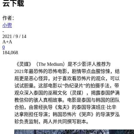
云下载
作者：
小兜
-
2021 / 9 / 14
A+
A
0
184,068
《灵媒》（The Medium）是不少影评人推荐为
2021年最恐怖的恐怖电影，剧情带点血腥惊悚，结
局更是恶心怪异，对于喜欢看恐怖片的观众，可以
试试胆量。这部电影以“伪纪录片”的拍摄手法，带
观众深入泰国的巫觋文化（灵媒），揭露泰国萨满
教信仰的骇人真相故事。电影是泰国与韩国的团队
合拍，由曾经执导《鬼夫》的泰国导演班庄·比辛
达拿刚担任导演；韩国恐怖片《哭声》的导演罗泓
轸负责监制，两人并共同撰写剧本。