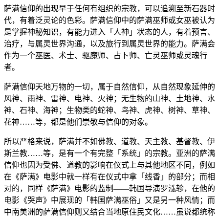
萨满信仰的出现早于任何有组织的宗教，可以追溯至新石器时
代，有着泛灵论的色彩。萨满信仰中的萨满巫师或女巫被认为
是掌握神秘知识，有能力进入「人神」状态的人，有着预言、
治疗，与属灵世界沟通，以及旅行到属灵世界的能力。萨满会
作为一个巫医、术士、驱魔师、占卜师、亡灵巫师或灵魂行
者。
萨满信仰天地万物的一切，属于自然信仰，从自然现象延伸的
风神、雨神、雷神、电神、火神；无生物的山神、土地神、水
神、石神、海神；生物类的蛇神、鸟神、虎神、树神、草神、
花神……等，都是他们崇敬与信仰的对象。
所以严格来说，萨满并不如佛教、道教、天主教、基督教、伊
斯兰教……等，是有一个有完整「系统」的宗教。亚洲的萨满
信仰也因为受佛、道教的影响在仪式上与其他地区不同，例如
在《萨满》电影中就一样有在仪式中拿「线香」的部分；而相
对的，同样《萨满》电影的监制——韩国导演罗泓轸，在他的
电影《哭声》中展现的「韩国萨满巫俗」又是另一种风情；而
中南美洲的萨满信仰则又结合当地原住民文化……虽说都统称