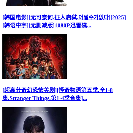
[韩国电影][无可奈何.征人启弑.어쩔수가없다][2025]
[韩语中字][无删减版]1080P迅雷磁...
[超高分奇幻恐怖美剧][怪奇物语第五季.全1-8
集.Stranger Things.第1-4季合集]...