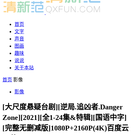
首页
文字
声音
图画
趣味
说说
关于本站
首页
影像
影像
[大尺度悬疑台剧][逆局.追凶者.Danger
Zone][2021][全1-24集&特辑][国语中字]
[完整无删减版]1080P+2160P(4K)百度云