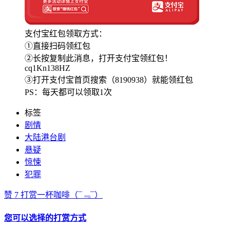
支付宝红包领取方式：
①直接扫码领红包
②长按复制此消息，打开支付宝领红包！
cq1Kn138HZ
③打开支付宝首页搜索（8190938）就能领红包
PS：每天都可以领取1次
标签
剧情
大陆港台剧
悬疑
惊悚
犯罪
赞
7
打赏一杯咖啡
（¯﹃¯）
您可以选择的打赏方式