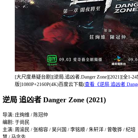
[大尺度悬疑台剧][逆局.追凶者.Danger Zone][2021][全1
版]1080P+2160P(4K)百度云下载(
查看《逆局 追凶者 Dang
逆局 追凶者 Danger Zone (2021)
导演: 庄绚维 / 陈冠仲
编剧: 于尚民
主演: 周渝民 / 张榕容 / 吴兴国 / 李铭顺 / 朱轩洋 / 曾敬骅 / 纪培
慧 / 马念先