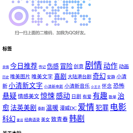
标签
剧情
动作
今日推荐
冒险
伤感
创意
动画
传记
亲情
奇幻
喜剧
唯美文字
小清
唯美图片
大陆港台剧
安静
历史
小清新文字
恐怖
新
小清新音乐
怀念
小清新电影
小王子
惊悚
感动
有趣
悬疑
治
情感美文
日剧
有爱
歌单
爱情
电影
愈
法英美剧
犯罪
温暖
漫威DC
泰剧
韩剧
科幻
致青春
美女
经典语录
童话