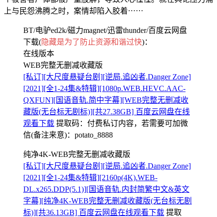
上与民怨沸腾之时，案情却陷入胶着⋯⋯
BT/电驴ed2k/磁力magnet/迅雷thunder/百度云网盘
下载(
隐藏是为了防止资源和谐过快
)：
在线版本
WEB完整无删减收藏版
[私订][大尺度悬疑台剧][逆局.追凶者.Danger Zone]
[2021][全1-24集&特辑][1080p.WEB.HEVC.AAC-
QXFUN][国语音轨.简中字幕][WEB完整无删减收
藏版(无台标无剧标)][共27.38GB] 百度云网盘在线
观看下载
提取码：
付费私订内容，若需要可加微
信(备注来意)：potato_8888
纯净4K-WEB完整无删减收藏版
[私订][大尺度悬疑台剧][逆局.追凶者.Danger Zone]
[2021][全1-24集&特辑][2160p(4K).WEB-
DL.x265.DDP(5.1)][国语音轨.内封简繁中文&英文
字幕][纯净4K-WEB完整无删减收藏版(无台标无剧
标)][共36.13GB] 百度云网盘在线观看下载
提取