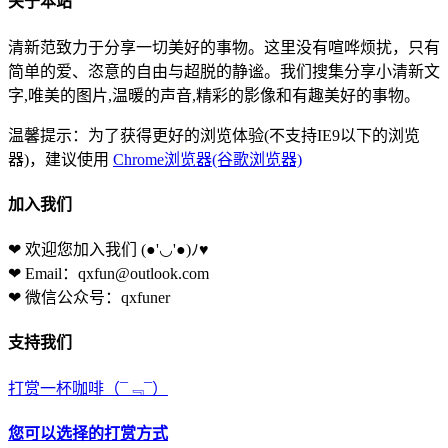
关于本站
清新范致力于分享一切美好的事物。这里没有喧哗烦扰，只有
简单的爱、恣意的自由与超脱的静谧。我们搜集分享小清新文
字,唯美的图片,温暖的声音,精彩的影像和有趣美好的事物。
温馨提示：为了获得更好的浏览体验(不支持IE9以下的浏览
器)，建议使用
Chrome浏览器(谷歌浏览器)
加入我们
❤ 欢迎您加入我们
(●'◡'●)ﾉ♥
❤ Email：qxfun@outlook.com
❤ 微信公众号：qxfuner
支持我们
打赏一杯咖啡
（¯﹃¯）
您可以选择的打赏方式