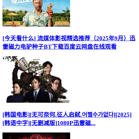
[今天看什么] 流媒体影视精选推荐（2025年9月）迅
雷磁力电驴种子BT下载百度云网盘在线观看
[韩国电影][无可奈何.征人启弑.어쩔수가없다][2025]
[韩语中字][无删减版]1080P迅雷磁...