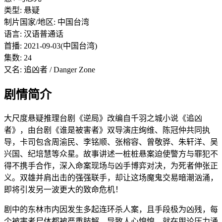
类型: 悬疑
制片国家/地区: 中国台湾
语言: 汉语普通话
首播: 2021-09-03(中国台湾)
集数: 24
又名: 追凶者 / Danger Zone
剧情简介
大尺度悬疑推理台剧《逆局》改编自千羽之城小说《追凶
者》，由台剧《谁是被害者》双导演庄绚维、陈冠仲共同执
导，卡司包含周渝民、李铭顺、张榕容、曾敬骅、朱轩洋、吴
兴国、纪培慧等众星。故事讲述一桩桩悬案迫使警方与罪犯不
得不携手合作，深入命案现场与凶手博弈对决，为死者伸张正
义。双雄并肩出击的强强联手，却让这场魔鬼交易暗潮汹涌，
即将引发另一波更大的致命危机！
剧中的东林市内因发生多起连环杀人案，且手段极为凶残，每
个被害者尸体都被严重肢解，导致人心惶惶。就在舆论压力涌