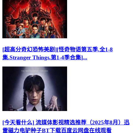
[超高分奇幻恐怖美剧][怪奇物语第五季.全1-8
集.Stranger Things.第1-4季合集]...
[今天看什么] 流媒体影视精选推荐（2025年8月）迅
雷磁力电驴种子BT下载百度云网盘在线观看