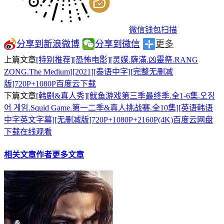
微信钱包扫描
分享到新浪微博
分享到微信
更多
上篇文章
[特别推荐][恐怖电影][灵媒.薩滿.凶靈祭.RANG
ZONG.The Medium][2021][泰语中字][完整无删减
版]720P+1080P百度云下载
下篇文章
[韩剧&真人秀][鱿鱼游戏第三季最终季.全1-6集.오징
어 게임.Squid Game.第一二季&真人挑战赛.全10集][英语韩语
中字英文字幕][无删减版]720P+1080P+2160P(4K)百度云网盘
下载在线观看
相关文章
作者更多文章