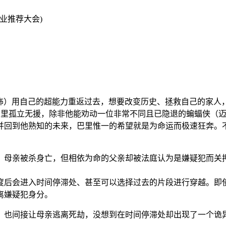
on行业推荐大会)
拉·米勒 饰）用自己的超能力重返过去，想要改变历史、拯救自己的
巴里孤立无援，除非他能劝动一位非常不同且已隐退的蝙蝠侠（迈
并回到他熟知的未来，巴里惟一的希望就是为命运而极速狂奔。
、母亲被杀身亡，但相依为命的父亲却被法庭认为是嫌疑犯而关押
度后会进入时间停滞处、甚至可以选择过去的片段进行穿越。即
离嫌疑犯身分。
，也间接让母亲逃离死劫，没想到在时间停滞处却出现了一个诡