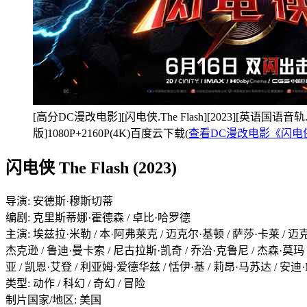
[高分DC漫改电影][闪电侠.The Flash][2023][英语国
版]1080P+2160P(4K)百度云下载(
查看DC漫改电影《闪电侠 T
闪电侠 The Flash (2023)
导演: 安德斯·穆斯切蒂
编剧: 克里斯蒂娜·霍德森 / 卓比·哈罗德
主演: 埃兹拉·米勒 / 本·阿弗莱克 / 迈克尔·基顿 / 萨莎·卡莱 / 迈
杰克逊 / 鲁迪·曼卡索 / 尼古拉斯·凯奇 / 乔治·克鲁尼 / 杰森·莫玛
亚 / 凯恩·艾登 / 利亚姆·爱德华兹 / 恬伊·基 / 莉昂·马苏达 / 安迪
类型: 动作 / 科幻 / 奇幻 / 冒险
制片国家/地区: 美国