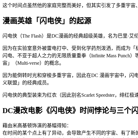
这个时间点虽然他的家庭完整而美好，但其实引发了多重宇宙
漫画英雄「闪电侠」的起源
闪电侠（The Flash）是DC漫画的经典超级英雄，名为巴里·艾
因为在实验室意外被雷电打中、受到化学药剂泼洒，而成为「极速者
闪电、不亚于超人之力的无限质量重拳（Infinite Mass P
宙」（Multi-verse）的概念。
因为能倒转时光和穿梭多重宇宙，因此在DC 漫画宇宙中，闪
义联盟」的经典成员。
闪电侠的典型装束为红衣（因此别名Scarlet Speedst
DC漫改电影《闪电侠》时间悖论与三个
藉由米高基顿饰演的基幅得知：
在时间的某个点上有了异动，会导致产生不同的宇宙、有了新的