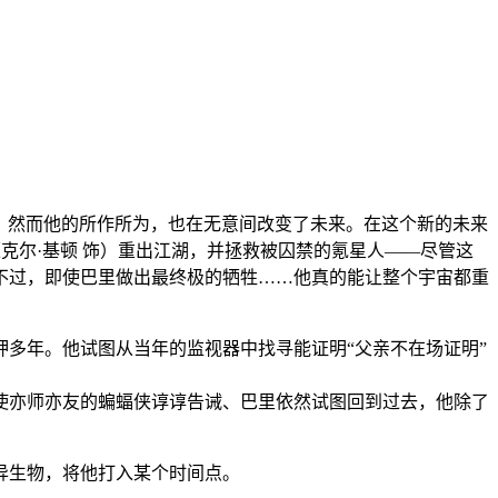
家人，然而他的所作所为，也在无意间改变了未来。在这个新的未来
克尔·基顿 饰）重出江湖，并拯救被囚禁的氪星人——尽管这
不过，即使巴里做出最终极的牺牲……他真的能让整个宇宙都重
多年。他试图从当年的监视器中找寻能证明“父亲不在场证明”
使亦师亦友的蝙蝠侠谆谆告诫、巴里依然试图回到过去，他除了
异生物，将他打入某个时间点。