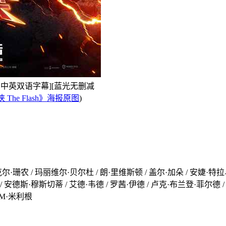
语音轨.中英双语字幕][蓝光无删减
he Flash》海报原图
)
克尔·珊农 / 玛丽维尔·贝尔杜 / 朗·里维斯顿 / 盖尔·加朵 / 安婕·特拉
 / 安德斯·穆斯切蒂 / 艾德·韦德 / 罗茜·伊德 / 卢克·布兰登·菲尔德
·M·米利根