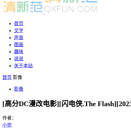
首页
文字
声音
图画
趣味
说说
关于本站
首页
影像
影像
[高分DC漫改电影][闪电侠.The Flash][2
作者：
小兜
-