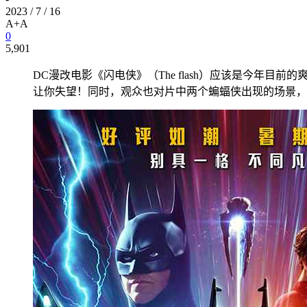
2023 / 7 / 16
A+
A
0
5,901
DC漫改电影《闪电侠》（The flash）应该是今
让你失望！同时，观众也对片中两个蝙蝠侠出现的场景，