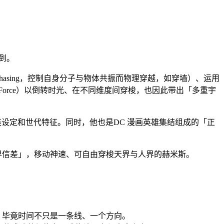
迟到。
hasing，控制自身分子与物体共振而物理穿越，如穿墙）、运用
eed Force）以倒转时光、在不同维度间穿梭，也因此带出「多重宇
设定和世代特征。同时，他也是DC 漫画英雄集结组成的「正
任「神界信差」，移动神速、可自由穿梭天界与人界的赫米斯。
。毕竟时间不只是一条线、一个方向。