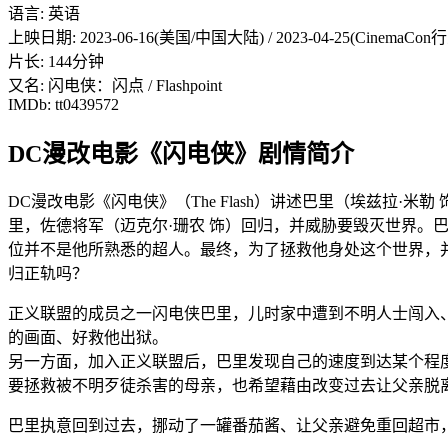
语言: 英语
上映日期: 2023-06-16(美国/中国大陆) / 2023-04-25(CinemaC
片长: 144分钟
又名: 闪电侠：闪点 / Flashpoint
IMDb: tt0439572
DC漫改电影《闪电侠》剧情简介
DC漫改电影《闪电侠》（The Flash）讲述巴里（埃兹
里，佐德将军（迈克尔·珊农 饰）回归，并威胁要毁灭世界。
位并不是他所熟悉的超人。最终，为了拯救他身处这个世界，
归正轨吗？
正义联盟的成员之一闪电侠巴里，儿时家中遭到不明人士闯入
的画面、好救他出狱。
另一方面，加入正义联盟后，巴里发现自己的速度到达某个程
要拯救被不明歹徒杀害的母亲，也希望藉由改变过去让父亲脱
巴里执意回到过去，挪动了一罐番茄酱、让父亲避免重回超市