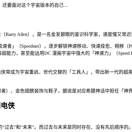
、还要面对这个宇宙版本的自己…
伦（Barry Allen），是一名金发碧眼的鉴识科学家，速度慢又常
」（Speedster），逐步解锁神速移动、快速痊愈、相移（P
unch）等超能力，甚至能运用DC 漫画宇宙中强大的「神速力」（Sp
电侠常成为宇宙重启、世代交替的「工具人」，带出新一代的超英
er，绯红极速者）、金色翅膀装饰与鞋子，据说是对应希腊神话中担
闪电侠
“过去”和“未来”。而过去与未来是同时存在、没有先后顺序的