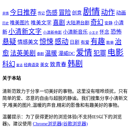
剧情
动作
今日推荐
冒险
伤感
创意
动画
传记
亲情
奇幻
喜剧
唯美文字
小清
唯美图片
大陆港台剧
安静
历史
小清新文字
恐怖
新
小清新音乐
怀念
小清新电影
小王子
惊悚
感动
有趣
悬疑
治
情感美文
日剧
有爱
歌单
爱情
电影
愈
法英美剧
犯罪
温暖
漫威DC
泰剧
韩剧
科幻
致青春
美女
经典语录
童话
关于本站
清新范致力于分享一切美好的事物。这里没有喧哗烦扰，只有
简单的爱、恣意的自由与超脱的静谧。我们搜集分享小清新文
字,唯美的图片,温暖的声音,精彩的影像和有趣美好的事物。
温馨提示：为了获得更好的浏览体验(不支持IE9以下的浏览
器)，建议使用
Chrome浏览器(谷歌浏览器)