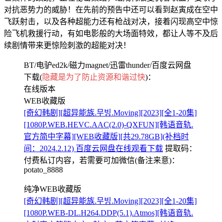
对抗恶势力的威胁！在先前的预告中还可以看到赵寅成在空中
飞跃射击，以及各种超能力还有枪战对决，接着闪现高空中惊
险飞机救援行动，有如电影般的大场面特效，都让人等不及后
续剧情带来更惊险刺激的超能对决！
BT/电驴ed2k/磁力magnet/迅雷thunder/百度云网盘
下载(
隐藏是为了防止资源和谐过快
)：
在线版本
WEB收藏版
[奇幻韩剧][超异能族.무빙.Moving][2023][全1-20集]
[1080P.WEB.HEVC.AAC(2.0)-QXFUN][韩语音轨.
官方简中字幕][WEB收藏版][共29.78GB](补档时
间：2024.2.12) 百度云网盘在线观看下载
提取码：
付费私订内容，若需要可加微信(备注来意)：
potato_8888
纯净WEB收藏版
[奇幻韩剧][超异能族.무빙.Moving][2023][全1-20集]
[1080P.WEB-DL.H264.DDP(5.1).Atmos][韩语音轨.