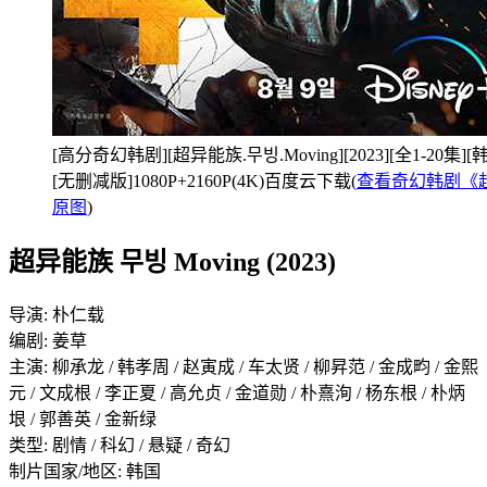
[高分奇幻韩剧][超异能族.무빙.Moving][2023][全1-20
[无删减版]1080P+2160P(4K)百度云下载(
查看奇幻韩剧《超异
原图
)
超异能族 무빙 Moving (2023)
导演: 朴仁载
编剧: 姜草
主演: 柳承龙 / 韩孝周 / 赵寅成 / 车太贤 / 柳昇范 / 金成畇 / 金熙
元 / 文成根 / 李正夏 / 高允贞 / 金道勋 / 朴熹洵 / 杨东根 / 朴炳
垠 / 郭善英 / 金新绿
类型: 剧情 / 科幻 / 悬疑 / 奇幻
制片国家/地区: 韩国