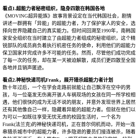
看点1.超能力者秘密组织，隐身四散在韩国各地
《MOVING超异能族》故事背景设定在当代韩国社会，剧情
讲述一群拥有「异能」的超能力者，为了保护家人的安全，选
择向世界隐藏自己的真实能力。但时间回溯至1990年，南韩国
家安全组织在当时建立了由超能力者组成的秘密组织，这个精
锐部队的成员肩负着执行机密任务的使命，利用他们的超能力
保卫国家并完成许多不可能的任务。然而，尽管他们成功完成
了每一次的任务，却在某一天被迫解散，成员们更四散至全国
各地并且销声匿迹。
看点2.神秘快递司机Frank，展开猎杀超能力者计划
数十年过后，一个在学会走路前就能让自己飘浮在空中的男
孩，与一位毫发无伤离开骇人车祸现场的女孩在同一所学校相
遇，他们很快的成为无话不说的朋友，并意外发现世界上居然
还有其他像自己一样，隐藏着异能的超能力者。但就在他们以
为可以一如既往享受无忧无虑的校园生活时，一个名为
Frank(法兰克)的神秘快递司机，正在首尔伺机而动，开始一连
串猎杀城市中的超能力者，许多隐退的要员们接连被杀，随着