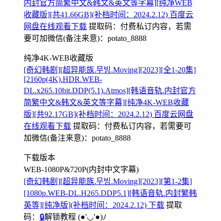
内封官方简繁中文&韩文&英文等字幕][纯净WEB
收藏版][共41.66GB](补档时间：2024.2.12) 百度云
网盘在线观看下载
提取码：
付费私订内容，若需
要可加微信(备注来意)：potato_8888
纯净4K-WEB收藏版
[奇幻韩剧][超异能族.무빙.Moving][2023][全1-20集]
[2160p(4K).HDR.WEB-
DL.x265.10bit.DDP(5.1).Atmos][韩语音轨.内封官方
简繁中文&韩文&英文等字幕][纯净4K-WEB收藏
版][共92.17GB](补档时间：2024.2.12) 百度云网盘
在线观看下载
提取码：
付费私订内容，若需要可
加微信(备注来意)：potato_8888
下载版本
WEB-1080P&720P(内封中文字幕)
[奇幻韩剧][超异能族.무빙.Moving][2023][第1-2集]
[1080p.WEB-DL.H265.DDP5.1][韩语音轨.内封繁韩
英等][纯净版](补档时间：2024.2.12) 下载
提取
码：
🔒
解锁教程
(●'◡'●)ﾉ