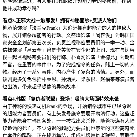
危险逐渐逼近，有人能在Frank揭开超能力者的秘密前，找到
他并成功幸存吗？
看点3.正邪大战一触即发！拥有神秘面纱+反派人物们
柳承范饰演「法兰克Frank」为追赶拥有超能力的人的神秘人
物，展开猎杀超能者的行动、文盛瑾饰演「闵容俊」为韩国国
家安全企划部第五次长，负责监视秘密要员们的一举一动、金
信禄饰演「吕云奎」曾是李美贤在安企部的上司，现在与闵容
俊一起监视秘密要员们的行踪、朴喜洵饰演「金德允」为朝鲜
军官，在重要的事件中，为了完成指令的任务，赌上一切的人
物。经历了一系列事件，内心产生了复杂的感情。。另外，而
该剧更多角色包括朴秉恩、孙炳昊、梁东根、赵福来等演员皆
也出演，带来超乎想像的异能故事！
看点4.韩版「复仇者联盟」登场！吸睛大场面特效来袭
由于神秘的快递司机Frank的登场，开始猎杀城市中已经隐退
的超能力者要员们，有上头发号施令要展开肃清行动，这些超
能力者隐身在韩国各处，一一被找出来杀掉，随着接连有人陆
续诡谲的死亡，不少隐退的超能力要员们也察觉的这些离奇死
亡案件的蹊跷，正在秘密集结，组成韩版复仇者联盟，要联手