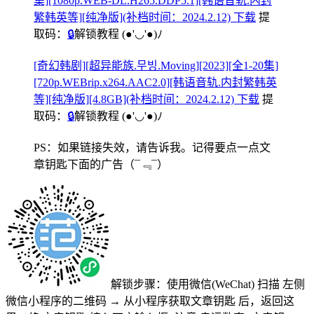
集][1080p.WEB-DL.H265.DDP5.1][韩语音轨.内封
繁韩英等][纯净版](补档时间：2024.2.12) 下载
提
取码：
🔒
解锁教程
(●'◡'●)ﾉ
[奇幻韩剧][超异能族.무빙.Moving][2023][全1-20集]
[720p.WEBrip.x264.AAC2.0][韩语音轨.内封繁韩英
等][纯净版][4.8GB](补档时间：2024.2.12) 下载
提
取码：
🔒
解锁教程
(●'◡'●)ﾉ
PS：如果链接失效，请告诉我。记得要点一点文
章钥匙下面的广告
（¯﹃¯）
解锁步骤：使用微信(WeChat) 扫描
左侧
微信小程序的二维码
→
从小程序获取文章钥匙
后，返回这