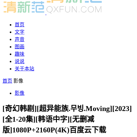
首页
文字
声音
图画
趣味
说说
关于本站
首页
影像
影像
[奇幻韩剧][超异能族.무빙.Moving][2023]
[全1-20集][韩语中字][无删减
版]1080P+2160P(4K)百度云下载