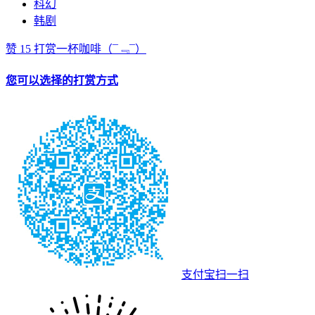
科幻
韩剧
赞
15
打赏一杯咖啡
（¯﹃¯）
您可以选择的打赏方式
支付宝扫一扫