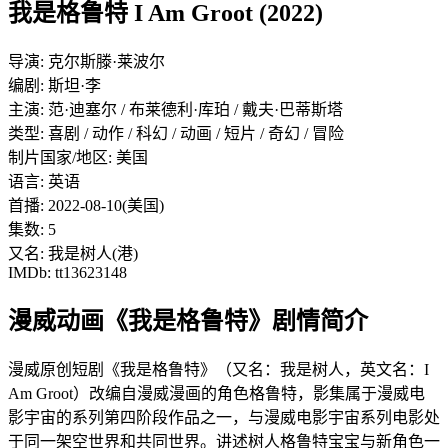
我是格鲁特 I Am Groot (2022)
导演: 克尔斯滕·莱波尔
编剧: 斯坦·李
主演: 范·迪塞尔 / 布莱德利·库珀 / 戴夫·巴蒂斯塔
类型: 喜剧 / 动作 / 科幻 / 动画 / 短片 / 奇幻 / 冒险
制片国家/地区: 美国
语言: 英语
首播: 2022-08-10(美国)
集数: 5
又名: 我是树人(港)
IMDb: tt13623148
漫威动画《我是格鲁特》剧情简介
漫威原创短剧《我是格鲁特》（又名：我是树人，英文名：I
Am Groot）改编自漫威漫画的角色格鲁特，影集属于漫威电
影宇宙的系列第四阶段作品之一，与漫威电影宇宙系列电影处
于同一架空世界和共同世界。讲述树人格鲁特宝宝与新角色一