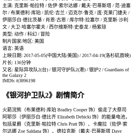
主演: 克里斯·帕拉特 / 佐伊·索尔达娜 / 戴夫·巴蒂斯塔 / 范·迪塞
尔 / 布莱德利·库珀 / 凯伦·吉兰 / 迈克尔·鲁克 / 庞·克莱门捷夫 /
伊丽莎白·德比茨基 / 肖恩·古恩 / 库尔特·拉塞尔 / 克里斯·沙利
文 / 大卫·哈塞尔霍夫 / 西尔维斯特·史泰龙 / 杨紫琼
类型: 动作 / 科幻 / 冒险
制片国家/地区: 美国
语言: 英语
上映日期: 2017-05-05(中国大陆/美国) / 2017-04-19(洛杉矶首映)
片长: 136分钟
又名: 星际异攻队2(台) / 银河守护队2(港) / 银护2 / Guardians of
the Galaxy 2
IMDb: tt3896198
《银河护卫队2》剧情简介
火箭浣熊（布莱德利·库珀 Bradley Cooper 饰）偷走了大祭司
阿耶莎（伊丽莎白·德比齐 Elizabeth Debicki 饰）的能量电池，
包括星爵（克里斯·帕拉特 Chris Pratt 饰）、卡魔拉（佐伊·索
尔达娜 Zoe Saldana 饰）、德拉克斯（戴夫·巴蒂斯塔 Dave