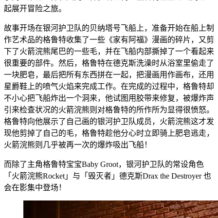
起展开冒险之旅。
故事开场在银河护卫队的贝纳塔号飞船上，准备开始在船上制
作艺术品的格鲁特收集了一些《家有阿福》漫画的碎片，又剪
下了火箭浣熊尾巴的一些毛，并在飞船内部撕掉了一个看起来
很重要的部件。然后，格鲁特在德克斯洗澡时从浴室里偷走了
一块肥皂，最后把所有东西拼在一起，把漫画用作画布，还用
星爵鞋上的喷气火焰来完成工作。在完成的过程中，格鲁特却
不小心把飞船炸出一个洞来，他试图用胶带来修复，被爆炸声
引来检查状况的火箭浣熊则对格鲁特的所作所为显得很愤怒。
格鲁特向他展示了自己画的银河护卫队成员，火箭浣熊这才发
现他剪掉了自己的毛，格鲁特趁他分心时立即骑上肥皂逃走，
火箭浣熊则几乎被再一次的爆炸吸出飞船！
而除了主角格鲁特宝宝Baby Groot，银河护卫队的常设角色
「火箭浣熊Rocket」与「毁灭者」德克斯Drax the Destroyer 也
会在影集中登场！