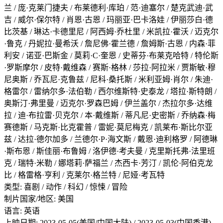
兰 / 庞·克莱门捷夫 / 布莱德利·库珀 / 范·迪塞尔 / 楚克武迪·武
吉 / 威尔·保尔特 / 肖恩·古恩 / 玛丽亚·巴卡洛娃 / 伊丽莎白·德
比茨基 / 琳达·卡德里尼 / 阿西姆·乔杜里 / 米凯拉·霍沃 / 迈克尔
·鲁克 / 丹妮拉·曼希沃 / 詹尼佛·霍兰德 / 詹姆斯·古恩 / 内森·菲
利安 / 诺亚·巴斯金 / 莫莉·C·奎恩 / 史蒂芬·布莱克哈特 / 特伦斯
·罗斯摩尔 / 皮特·戴维森 / 赛斯·格林 / 莎拉·阿拉米 / 贾斯敏·穆
尼奥斯 / 乔瓦尼·克鲁兹 / 尼科·桑托斯 / 米利亚姆·肖尔 / 朱迪·
格雷尔 / 雷纳尔多·法伯勒 / 西尔维斯特·史泰龙 / 塔拉·斯特朗 /
奥斯汀·弗里曼 / 迈克尔·罗森巴姆 / 伊兰盖尔 / 杰拉尔多·达维
拉 / 迪·布拉雷·贝克尔 / 本·戴维斯 / 蒂凡尼·史密斯 / 乔纳森·梅
赛德斯 / 马克斯·比克霍普 / 雷妮·莫尼梅克 / 凯莱布·斯比尔亚
兹 / 达拉·德尔加多 / 兰德尔·P·海文斯 / 戴恩·迪利格罗 / 阿德琳
·斯布恩 / 斯佳丽·布鲁姆 / 洛伊德·考夫曼 / 克里斯托弗·法里班
克 / 瑞特·米勒 / 娜塔莉·萨福兰 / 杰西卡·芳汀 / 凯伦·阿伯克龙
比 / 格雷格·亨利 / 克莱尔·格兰特 / 尼娅·考瓦特
类型: 喜剧 / 动作 / 科幻 / 惊悚 / 冒险
制片国家/地区: 美国
语言: 英语
上映日期: 2023-05-05(美国/中国大陆) / 2023-05-03(中国香港)