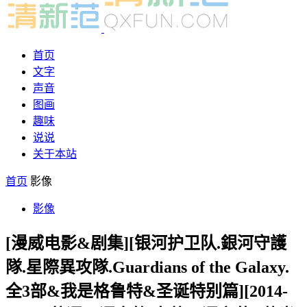
首页
文字
声音
图画
趣味
说说
关于本站
首页
影像
影像
[漫威电影&剧集][银河护卫队.銀河守護
隊.星際異攻隊.Guardians of the Galaxy.
全3部&我是格鲁特&圣诞特别篇][2014-