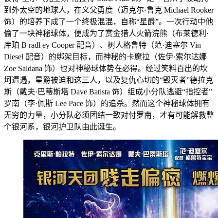
到外太空的地球人，在义父勇度（迈克尔·鲁克 Michael Rooker
饰）的培养下成了一个终极混混，自称“星爵”。一次行动中他
偷了一块神秘球体，便成为了赏金猎人火箭浣熊（布莱德利·
库珀 B radl ey Cooper 配音）、树人格鲁特（范·迪塞尔 Vin
Diesel 配音）的绑架目标，而神秘的卡魔拉（佐伊·索尔达娜
Zoe Saldana 饰）也对神秘球体势在必得。经过笑料百出的坎
坷遭遇，星爵被迫和这三人，以及复仇心切的“毁灭者”德拉克
斯（戴夫·巴蒂斯塔 Dave Batista 饰）组成小分队逃避“指控者”
罗南（李·佩斯 Lee Pace 饰）的追杀。然而这个神秘球体拥有
无穷的力量，小分队必须团结一致对付罗南，才有可能解救整
个银河系，银河护卫队由此诞生。