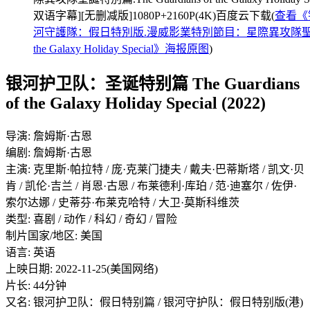
双语字幕][无删减版]1080P+2160P(4K)百度云下载(
查看《
河守護隊：假日特別版.漫威影業特別節目：星際異攻隊聖誕特別篇.T
the Galaxy Holiday Special》海报原图
)
银河护卫队：圣诞特别篇 The Guardians
of the Galaxy Holiday Special (2022)
导演: 詹姆斯·古恩
编剧: 詹姆斯·古恩
主演: 克里斯·帕拉特 / 庞·克莱门捷夫 / 戴夫·巴蒂斯塔 / 凯文·贝
肯 / 凯伦·吉兰 / 肖恩·古恩 / 布莱德利·库珀 / 范·迪塞尔 / 佐伊·
索尔达娜 / 史蒂芬·布莱克哈特 / 大卫·莫斯科维茨
类型: 喜剧 / 动作 / 科幻 / 奇幻 / 冒险
制片国家/地区: 美国
语言: 英语
上映日期: 2022-11-25(美国网络)
片长: 44分钟
又名: 银河护卫队：假日特别篇 / 银河守护队：假日特别版(港)