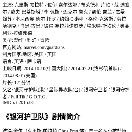
主演: 克里斯·帕拉特 / 佐伊·索尔达娜 / 布莱德利·库珀 / 范·迪塞
尔 / 戴夫·巴蒂斯塔 / 李·佩斯 / 迈克尔·鲁克 / 凯伦·吉兰 / 杰曼·
翰苏 / 本尼西奥·德尔·托罗 / 约翰·C·赖利 / 格伦·克洛斯 / 劳拉·
哈德克 / 肖恩·古恩 / 彼得·塞拉菲诺威茨 / 埃米特·斯坎伦 / 奥菲
利亚·拉维邦德
类型: 动作 / 科幻 / 冒险
官方网站: marvel.com/guardians
制片国家/地区: 美国 / 英国
语言: 英语 / 萨卡语
上映日期: 2014-10-10(中国大陆) / 2014-07-21(洛杉矶首映) /
2014-08-01(美国)
片长: 121分钟
又名: 银河守护队(港) / 星际异攻队(台) / 银河守卫者 / 银河守护
者 / Full Tilt / G.O.T.G.
IMDb: tt2015381
《银河护卫队》剧情简介
彼得·奎尔（克里斯·帕拉特 Chris Pratt 饰）是一名从小被劫持