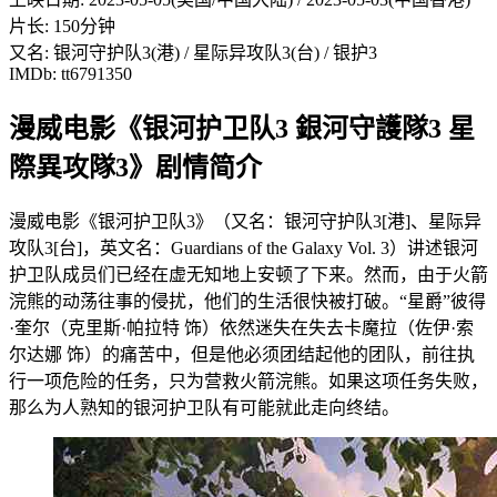
片长: 150分钟
又名: 银河守护队3(港) / 星际异攻队3(台) / 银护3
IMDb: tt6791350
漫威电影《银河护卫队3 銀河守護隊3 星
際異攻隊3》剧情简介
漫威电影《银河护卫队3》（又名：银河守护队3[港]、星际异
攻队3[台]，英文名：Guardians of the Galaxy Vol. 3）讲述银河
护卫队成员们已经在虚无知地上安顿了下来。然而，由于火箭
浣熊的动荡往事的侵扰，他们的生活很快被打破。“星爵”彼得
·奎尔（克里斯·帕拉特 饰）依然迷失在失去卡魔拉（佐伊·索
尔达娜 饰）的痛苦中，但是他必须团结起他的团队，前往执
行一项危险的任务，只为营救火箭浣熊。如果这项任务失败，
那么为人熟知的银河护卫队有可能就此走向终结。