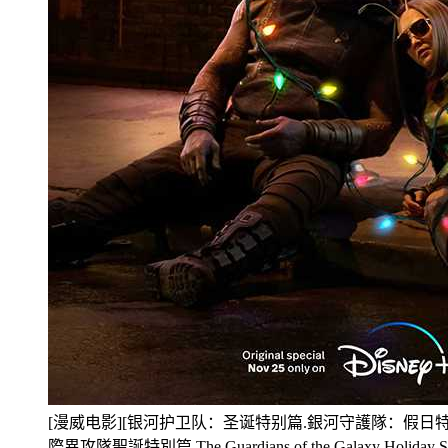
[漫威电影][银河护卫队：圣诞特别篇.銀河守護隊：假日
際異攻隊聖誕特別篇.The Guardians of the Galaxy Holiday 