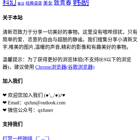
韩剧
科幻
致青春
美女
经典语录
童话
关于本站
清新范致力于分享一切美好的事物。这里没有喧哗烦扰，只有
简单的爱、恣意的自由与超脱的静谧。我们搜集分享小清新文
字,唯美的图片,温暖的声音,精彩的影像和有趣美好的事物。
温馨提示：为了获得更好的浏览体验(不支持IE9以下的浏览
器)，建议使用
Chrome浏览器(谷歌浏览器)
加入我们
❤ 欢迎您加入我们
(●'◡'●)ﾉ♥
❤ Email：qxfun@outlook.com
❤ 微信公众号：qxfuner
支持我们
打赏一杯咖啡
（¯﹃¯）