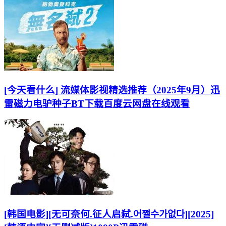
[今天看什么] 流媒体影视精选推荐（2025年9月）迅
雷磁力电驴种子BT下载百度云网盘在线观看
[韩国电影][无可奈何.征人启弑.어쩔수가없다][2025]