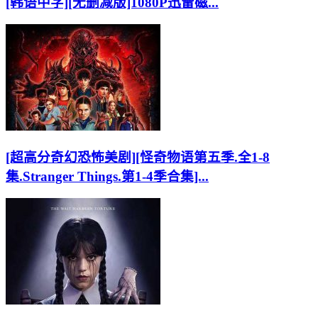
[韩语中字][无删减版]1080P迅雷磁...
[超高分奇幻恐怖美剧][怪奇物语第五季.全1-8
集.Stranger Things.第1-4季合集]...