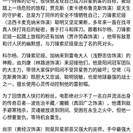
一个特殊的记号，很快就发现自己成为异星刺客的目标，被迫
踏上一场危险的旅程；贾克斯（麦卡德布鲁克斯饰演）是天生
的守护者，总是为了同伴的安全不惜牺牲自己；刀锋索尼娅
（洁西卡麦克纳米饰演）聪明又坚定果断，多年来一直在找寻
真人快打背后的秘密，善于打斗和挥刀。跟着科尔杨、刀锋索
尼娅一起踏上旅程的还有加纳（贾许劳森饰演），他带有敌意
和讨人厌的幽默感，与刀锋索尼娅是出了名的死对头。
科尔杨、刀锋索尼娅、加纳来到雷电大人（浅野忠信饰演）的
神殿，由刘康（林路迪饰演）来迎接他们，他是阳间冠军团队
的大主力，带领大家保护阳间不受异星势力的破坏；空佬（马
克斯黄饰演）既胆大又忠诚、聪明锐敏，也是地球最强的战士
之一，擅长使用心灵传动控制他的雷射帽。
为了回馈真人快打的粉丝，电影绝对少不了一名白井流派出身
的传奇忍者—波佐治半藏／魔蝎（真田广之饰演），他遭到敌
手避寒残杀，灵魂被放逐到阴间、受困在永生之火中，但他一
心想要复仇，等待机会重生。
尚宗（黄经汉饰演）则是异星邪恶又强大的巫师，手中最强大