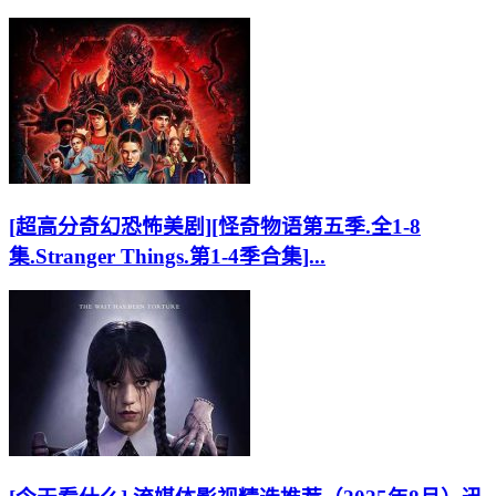
[超高分奇幻恐怖美剧][怪奇物语第五季.全1-8
集.Stranger Things.第1-4季合集]...