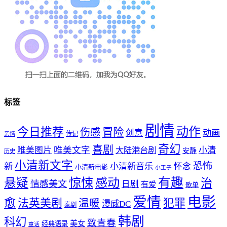
标签
剧情
动作
今日推荐
冒险
伤感
创意
动画
传记
亲情
奇幻
喜剧
唯美文字
小清
唯美图片
大陆港台剧
安静
历史
小清新文字
恐怖
新
小清新音乐
怀念
小清新电影
小王子
惊悚
感动
有趣
悬疑
治
情感美文
日剧
有爱
歌单
爱情
电影
愈
法英美剧
犯罪
温暖
漫威DC
泰剧
韩剧
科幻
致青春
美女
经典语录
童话