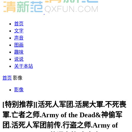
首页
文字
声音
图画
趣味
说说
关于本站
首页
影像
影像
[特别推荐][活死人军团.活屍大軍.不死喪
軍.亡者之师.Army of the Dead&神偷军
团.活死人军团前传.行盗之师.Army of