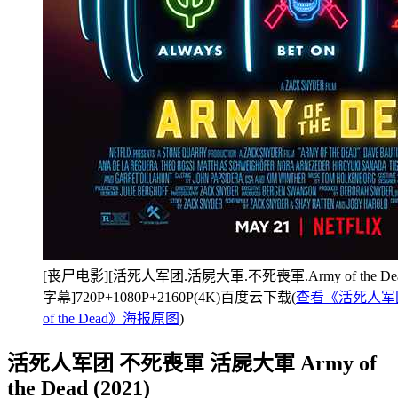
[丧尸电影][活死人军团.活屍大軍.不死喪軍.Army of the De
字幕]720P+1080P+2160P(4K)百度云下载(
查看《活死人军团
of the Dead》海报原图
)
活死人军团 不死喪軍 活屍大軍 Army of
the Dead (2021)