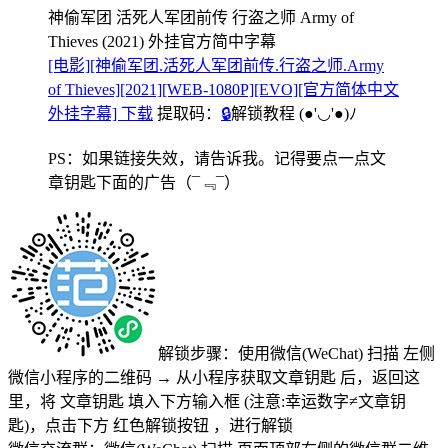
神偷军团 活死人军团前传 行盗之师 Army of
Thieves (2021) 外挂官方简中字幕
[电影][神偷军团.活死人军团前传.行盗之师.Army
of Thieves][2021][WEB-1080P][EVO][官方简体中文
外挂字幕] 下载
提取码：
🔒
解锁教程
(●'◡'●)ﾉ
PS：如果链接失效，请告诉我。记得要点一点文
章钥匙下面的广告
（¯﹃¯）
解锁步骤：使用微信(WeChat) 扫描
左侧
微信小程序的二维码
→
从小程序获取文章钥匙
后，返回这
里，将
文章钥匙 填入下方输入框 (注意:幸运数字≠文章钥
匙)
，点击下方
红色解锁按钮
，进行解锁