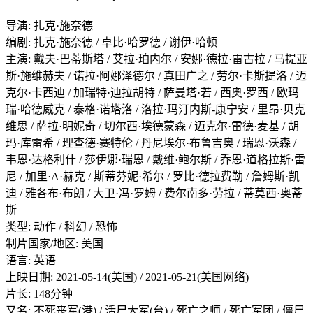
导演: 扎克·施奈德
编剧: 扎克·施奈德 / 卓比·哈罗德 / 谢伊·哈顿
主演: 戴夫·巴蒂斯塔 / 艾拉·珀内尔 / 安娜·德拉·雷古拉 / 马提亚
斯·施维赫夫 / 诺拉·阿娜泽德尔 / 真田广之 / 劳尔·卡斯提洛 / 迈
克尔·卡西迪 / 加瑞特·迪拉胡特 / 萨曼塔·若 / 西奥·罗西 / 欧玛
瑞·哈德威克 / 泰格·诺塔洛 / 洛拉·玛汀内斯-康宁安 / 里昂·贝克
维思 / 萨拉·明妮奇 / 切尔西·埃德蒙森 / 迈克尔·雷德·麦基 / 胡
玛·库雷希 / 理查德·赛特伦 / 丹尼埃尔·布鲁吉奥 / 瑞恩·沃森 /
韦恩·达格利什 / 莎伊娜·瑞恩 / 戴维·鲍尔斯 / 乔恩·道格拉斯·雷
尼 / 加里·A·赫克 / 斯蒂芬妮·希尔 / 罗比·德拉费勒 / 詹姆斯·凯
迪 / 雅各布·布朗 / 大卫·冯·罗姆 / 费尔南多·劳拉 / 蒂莫西·奥蒂
斯
类型: 动作 / 科幻 / 恐怖
制片国家/地区: 美国
语言: 英语
上映日期: 2021-05-14(美国) / 2021-05-21(美国网络)
片长: 148分钟
又名: 不死丧军(港) / 活尸大军(台) / 死亡之师 / 死亡军团 / 僵尸