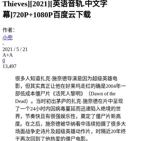
Thieves][2021][英语音轨.中文字
幕]720P+1080P百度云下载
作者：
小兜
-
2021 / 5 / 21
A+
A
0
13,497
很多人知道扎克·施奈德导演是因为超级英雄电
影，但其实真正让他在好莱坞走红的确是2004年一
部低成本僵尸片《活死人黎明》（Dawn of the
Dead）。当时初出茅庐的扎克·施奈德在片中呈现
了一个24小时内因病毒蔓延而迅速陷入绝境的世
界，节奏快且有很强娱乐性，奠定了僵尸片新高
度。在之后，施奈德被华纳看中连续拍摄了很多大
场面战争史诗片及超级英雄动作片，时隔近20年终
于再次回到了他热爱的僵尸电影。