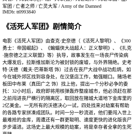
军团 / 亡者之师 / 亡灵大军 / Army of the Damned
IMDb: tt0993840
《活死人军团》剧情简介
电影《活死人军团》由查克·史奈德（《活死人黎明》、《300
勇士：帝国崛起》、《蝙蝠侠大战超人：正义黎明》、《扎克
·施奈德之正义联盟》等）执导，故事发生在一场丧尸传染病
大爆发后，拉斯维加斯沦为被封锁的废墟，与外界隔绝。史考
特·沃德（戴夫·巴蒂斯塔 饰）过去在丧尸大战中战功彪炳，如
今在城外郊区找到容身处，在汉堡店工作，勉强糊口。赌场老
板田中布莱（真田广之 饰）找上他，提出一个分秒必争的委
托：32小时后，政府即将用核弹轰炸整座城市，他必须赶在那
之前闯进丧尸横行的隔离区，取回放在赌城大道地下金库里的
2亿美金。一无所有的沃德决心一试，四处找来对劫案有帮助
的各路专家拼凑成团队。时间一分一秒流逝，他们要闯入世上
最难抢的金库，周遭还有一群更聪明、速度更快的进化版丧尸
步步逼进。这场史上最大规模的劫案，将是幸存者全拿的生死