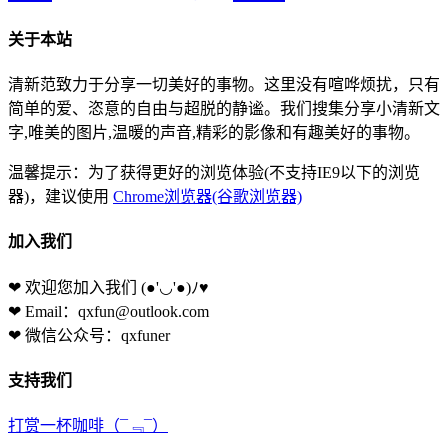
关于本站
清新范致力于分享一切美好的事物。这里没有喧哗烦扰，只有
简单的爱、恣意的自由与超脱的静谧。我们搜集分享小清新文
字,唯美的图片,温暖的声音,精彩的影像和有趣美好的事物。
温馨提示：为了获得更好的浏览体验(不支持IE9以下的浏览
器)，建议使用
Chrome浏览器(谷歌浏览器)
加入我们
❤ 欢迎您加入我们
(●'◡'●)ﾉ♥
❤ Email：qxfun@outlook.com
❤ 微信公众号：qxfuner
支持我们
打赏一杯咖啡
（¯﹃¯）