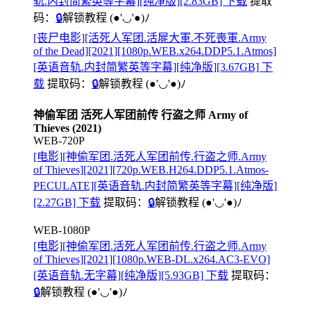
轨.内封简繁英等字幕][纯净版][2.83GB] 下载
提取
码：
🔒
解锁教程
(●'◡'●)ﾉ
[丧尸电影][活死人军团.活屍大軍.不死喪軍.Army
of the Dead][2021][1080p.WEB.x264.DDP5.1.Atmos]
[英语音轨.内封简繁英等字幕][纯净版][3.67GB] 下
载
提取码：
🔒
解锁教程
(●'◡'●)ﾉ
神偷军团 活死人军团前传 行盗之师 Army of
Thieves (2021)
WEB-720P
[电影][神偷军团.活死人军团前传.行盗之师.Army
of Thieves][2021][720p.WEB.H264.DDP5.1.Atmos-
PECULATE][英语音轨.内封简繁英等字幕][纯净版]
[2.27GB] 下载
提取码：
🔒
解锁教程
(●'◡'●)ﾉ
WEB-1080P
[电影][神偷军团.活死人军团前传.行盗之师.Army
of Thieves][2021][1080p.WEB-DL.x264.AC3-EVO]
[英语音轨.无字幕][纯净版][5.93GB] 下载
提取码：
🔒
解锁教程
(●'◡'●)ﾉ