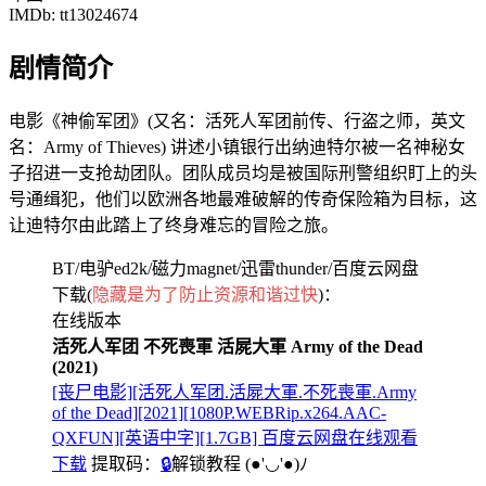
IMDb: tt13024674
剧情简介
电影《神偷军团》(又名：活死人军团前传、行盗之师，英文
名：Army of Thieves) 讲述小镇银行出纳迪特尔被一名神秘女
子招进一支抢劫团队。团队成员均是被国际刑警组织盯上的头
号通缉犯，他们以欧洲各地最难破解的传奇保险箱为目标，这
让迪特尔由此踏上了终身难忘的冒险之旅。
BT/电驴ed2k/磁力magnet/迅雷thunder/百度云网盘
下载(
隐藏是为了防止资源和谐过快
)：
在线版本
活死人军团 不死喪軍 活屍大軍 Army of the Dead
(2021)
[丧尸电影][活死人军团.活屍大軍.不死喪軍.Army
of the Dead][2021][1080P.WEBRip.x264.AAC-
QXFUN][英语中字][1.7GB] 百度云网盘在线观看
下载
提取码：
🔒
解锁教程
(●'◡'●)ﾉ