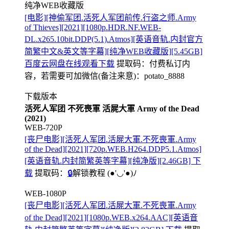
纯净WEB收藏版
[电影][神偷军团.活死人军团前传.行盗之师.Army
of Thieves][2021][1080p.HDR.NF.WEB-
DL.x265.10bit.DDP(5.1).Atmos][英语音轨.内封官方
简繁中文&英文等字幕][纯净WEB收藏版][5.45GB]
百度云网盘在线观看下载
提取码：
付费私订内
容，若需要可加微信(备注来意)：potato_8888
下载版本
活死人军团 不死喪軍 活屍大軍 Army of the Dead
(2021)
WEB-720P
[丧尸电影][活死人军团.活屍大軍.不死喪軍.Army
of the Dead][2021][720p.WEB.H264.DDP5.1.Atmos]
[英语音轨.内封简繁英等字幕][纯净版][2.46GB] 下
载
提取码：
🔒
解锁教程
(●'◡'●)ﾉ
WEB-1080P
[丧尸电影][活死人军团.活屍大軍.不死喪軍.Army
of the Dead][2021][1080p.WEB.x264.AAC][英语音