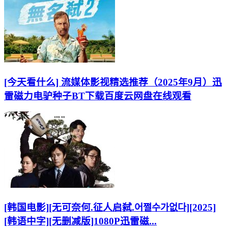
[今天看什么] 流媒体影视精选推荐（2025年9月）迅
雷磁力电驴种子BT下载百度云网盘在线观看
[韩国电影][无可奈何.征人启弑.어쩔수가없다][2025]
[韩语中字][无删减版]1080P迅雷磁...