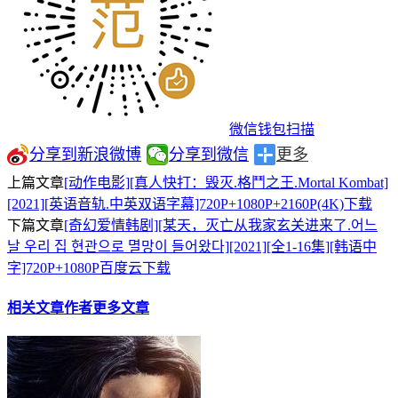
微信钱包扫描
分享到新浪微博
分享到微信
更多
上篇文章
[动作电影][真人快打：毁灭.格鬥之王.Mortal Kombat]
[2021][英语音轨.中英双语字幕]720P+1080P+2160P(4K)下载
下篇文章
[奇幻爱情韩剧][某天，灭亡从我家玄关进来了.어느
날 우리 집 현관으로 멸망이 들어왔다][2021][全1-16集][韩语中
字]720P+1080P百度云下载
相关文章
作者更多文章