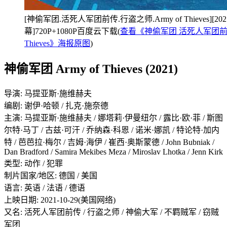
[神偷军团.活死人军团前传.行盗之师.Army of Thieves][2
幕]720P+1080P百度云下载(
查看《神偷军团 活死人军团前传 
Thieves》海报原图
)
神偷军团 Army of Thieves (2021)
导演: 马提亚斯·施维赫夫
编剧: 谢伊·哈顿 / 扎克·施奈德
主演: 马提亚斯·施维赫夫 / 娜塔莉·伊曼纽尔 / 露比·欧·菲 / 斯图
尔特·马丁 / 古兹·可汗 / 乔纳森·科恩 / 诺米·娜凯 / 特论特·加内
特 / 芭芭拉·梅尔 / 吉姆·海伊 / 崔西·奥斯蒙德 / John Bubniak /
Dan Bradford / Samira Mekibes Meza / Miroslav Lhotka / Jenn Kirk
类型: 动作 / 犯罪
制片国家/地区: 德国 / 美国
语言: 英语 / 法语 / 德语
上映日期: 2021-10-29(美国网络)
又名: 活死人军团前传 / 行盗之师 / 神偷大军 / 不羁贼军 / 窃贼
军团