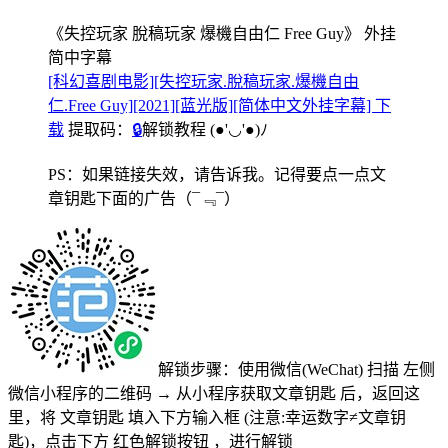
《失控玩家 脫稿玩家 爆機自由仁 Free Guy》 外挂
简中字幕
[科幻喜剧电影][失控玩家.脫稿玩家.爆機自由
仁.Free Guy][2021][蓝光版][简体中文外挂字幕] 下
载
提取码：
🔒
解锁教程
(●'◡'●)ﾉ
PS：如果链接失效，请告诉我。记得要点一点文
章钥匙下面的广告
（¯﹃¯）
解锁步骤：使用微信(WeChat) 扫描
左侧
微信小程序的二维码
→
从小程序获取文章钥匙
后，返回这
里，将
文章钥匙 填入下方输入框 (注意:幸运数字≠文章钥
匙)
，点击下方
红色解锁按钮
，进行解锁