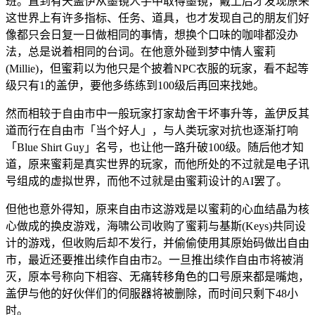
班。直到有天盖伊从墨镜人手中取得墨镜，戴上后才发现原来
这世界上有许多指标、任务、道具，也才发现自己的朋友们好
像都只会日复一日做相同的事情，想换个口味的咖啡都没办
法，总是说着相同的台词。在他意外碰到梦中情人蜜莉
(Millie)，但蜜莉以为他只是个披着NPC衣服的玩家，看不起等
级只有1的盖伊，要他多练练到100级后再回来找她。
然而相较于自由市中一般玩家打家劫舍干坏事升等，盖伊反其
道而行在自由市「当个好人」，与人类玩家对抗也逐渐打响
「Blue Shirt Guy」名号，也让他一路升破100级。随后他才知
道，原来蜜莉是真实世界的玩家，而他所处的不过就是电子讯
号组成的虚拟世界，而他不过就是由蜜莉设计的AI罢了。
但他也意外得知，原来自由市这游戏是以蜜莉的心血结晶为核
心做成的换皮游戏，海啸公司收购了蜜莉与基斯(Keys)共同设
计的游戏，但收购后却不发行，并偷偷使用其原始码做出自由
市，最近还要推出续作自由市2。一旦推出续作自由市将被消
灭，原本号称向下相容、无痛转移角色的口号原来都是嘴炮，
盖伊与他的好伙伴们的伺服器将被删除，而时间只剩下48小
时。