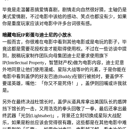
毕竟是走温馨恶搞爱情喜剧，剧情走向自然很好猜，主轴仍是
美式爱情剧，不过电影中该给的感动、笑点也都没有少，如果
你是重度玩家应该对电影中许多台词很有感。
暗藏电玩IP彩蛋与迪士尼的小放水
一般而言，你很难在电影中看到其他电影或是电玩的影子，毕
竟这都是需要花授权金才能取得使用权。不过在一些访谈中提
到，脱稿玩家制作团队向母集团迪士尼要求使用旗下
IP(Intellectual Property，智慧财产权)做为电影内容，迪士尼意
外地同意让他们使用漫威、星际大战等IP的元素，于是你能在
电影中看到盖伊的好友巴迪(Buddy)在银行被抢时，要盖伊不
要逞英雄，嘴他：「你又不是死侍！」，盖伊则回嘴或许我就
是。
另外在最终决战杜馆长时，盖伊从道具库拿出美国队长的盾牌
挡下馆长的一击，又用浩克的拳头回敬了一拳，最后还拿出最
终武器「光剑(Lightsaber)」，背景还立刻切换成星际大战配
乐，如果是粉丝应该会觉得很有趣，这些都是在其他电影中难