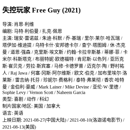
失控玩家 Free Guy (2021)
导演: 肖恩·利维
编剧: 马特·利伯曼 / 扎克·佩恩
主演: 瑞安·雷诺兹 / 朱迪·科默 / 乔·基瑞 / 里尔·莱尔·哈瓦瑞 /
塔伊加·维迪提 / 乌特卡什·安邦德卡尔 / 查宁·塔图姆 / 休·杰克
曼 / 道恩·强森 / 克里斯·埃文斯 / 约翰·卡拉辛斯基 / 蒂娜·菲 / 卡
米尔·科斯塔克 / 布丽特妮·欧德福特 / 肯尼斯·以色列 / 亚历克
斯·崔贝克 / 劳拉·斯宾塞 / 马修·卡德罗普 / 迈克尔·陶 / 野村祐
人 / Raj Jawa / 何塞·冈斯·阿尔维斯 / 欧文·伯克 / 加布里埃尔·洛
莱斯 / 雷吉纳·托芬 / 珍妮尔·费格利 / 泰特·弗莱彻 / 香农·哈特
曼 / 金伯利·豪威 / Mark Lainer / Mike Devine / 亚伦·W·里德 /
Sophie Levy / Vernon Scott / Naheem Garcia
类型: 喜剧 / 动作 / 科幻
制片国家/地区: 美国 / 加拿大
语言: 英语
上映日期: 2021-08-27(中国大陆) / 2021-08-10(洛迦诺电影节) /
2021-08-13(美国)