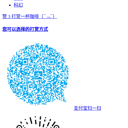
科幻
赞
3
打赏一杯咖啡
（¯﹃¯）
您可以选择的打赏方式
支付宝扫一扫