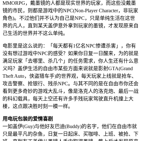
MMORPG，戴墨镜的人都是现实世界的玩家，而这些没戴墨
镜的市民，则都是游戏中的NPC(Non-Player Character，非玩家
角色)。不过他们并不认为自己是NPC，只是单纯生活在这世
界的凡人，直到某天盖伊意外拿到玩家的墨镜，才发现原来自
己生活的世界并不这么单纯。
电影里是这么说的：「每天都有1亿名NPC惨遭杀害」，你有
没有想过游戏中NPC的感受？如果你日复一日醒来，为的就是
满足玩家「去哪里、杀几个」的任务需求，你人生还有什么意
义吗？盖伊生活的自由市某些方面来说就是影射GTA(Grand
Theft Auto，侠盗猎车手)的世界观，每天玩家上线就是抢车、
攻击警察、抢银行、残杀NPC。与其不同的是在自由市你还会
看到更多奇妙的游戏大乱斗，像是洛克人的洛克炮、最后一战
的科幻载具，每天上空还有许多手残玩家驾驶直升机撞上大
楼，这点跟决胜时刻一模一样。
用电玩包装的爱情喜剧
一如盖伊(Guy)与他好友巴迪(Buddy)的名字，他们在自由市就
只是最平凡的杂鱼，日复一日起床、买咖啡、上班、被抢、下