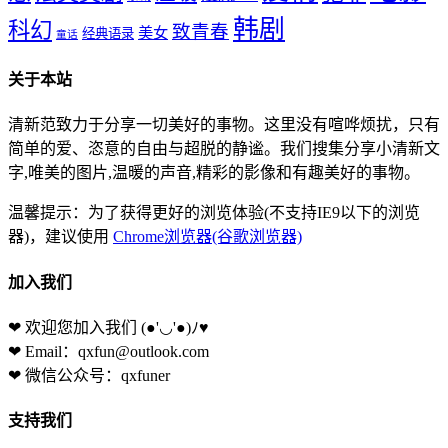
韩剧
科幻
致青春
美女
经典语录
童话
关于本站
清新范致力于分享一切美好的事物。这里没有喧哗烦扰，只有
简单的爱、恣意的自由与超脱的静谧。我们搜集分享小清新文
字,唯美的图片,温暖的声音,精彩的影像和有趣美好的事物。
温馨提示：为了获得更好的浏览体验(不支持IE9以下的浏览
器)，建议使用
Chrome浏览器(谷歌浏览器)
加入我们
❤ 欢迎您加入我们
(●'◡'●)ﾉ♥
❤ Email：qxfun@outlook.com
❤ 微信公众号：qxfuner
支持我们