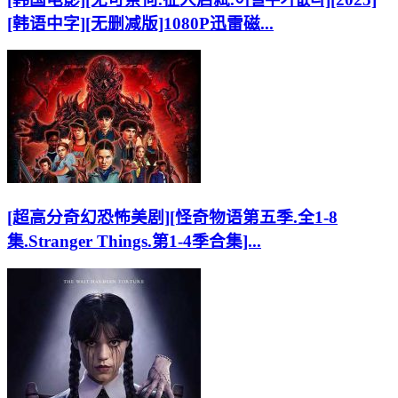
[韩语中字][无删减版]1080P迅雷磁...
[超高分奇幻恐怖美剧][怪奇物语第五季.全1-8
集.Stranger Things.第1-4季合集]...