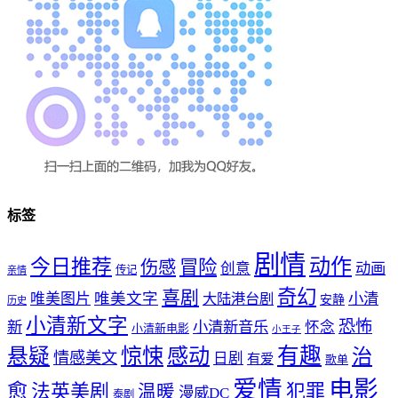
标签
剧情
动作
今日推荐
冒险
伤感
创意
动画
传记
亲情
奇幻
喜剧
唯美文字
小清
唯美图片
大陆港台剧
安静
历史
小清新文字
恐怖
新
小清新音乐
怀念
小清新电影
小王子
惊悚
感动
有趣
悬疑
治
情感美文
日剧
有爱
歌单
爱情
电影
愈
法英美剧
犯罪
温暖
漫威DC
泰剧