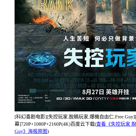
[科幻喜剧电影][失控玩家.脫稿玩家.爆機自由仁.Free Guy]
幕]720P+1080P+2160P(4K)百度云下载(
查看《失控玩家 脫稿
Guy》海报原图
)