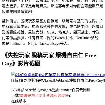
以看到的「乐趣」。如果你对电玩、电影越了解，看本片的乐
趣会更多，如果是电玩麻瓜，那这部电影对你而言可能就只是
传统美国爱情喜剧。
整体而言，脱稿玩家某些方面像是一级玩家与楚门的世界，片
中有着大量电玩、电影彩蛋等你去发掘，在电影中你可以看到
漫威超级英雄、星际大战、GTA、洛克人、毁灭战士、传送
门等作品露脸，还有真实世界的Twitch主播、YouTuber参战，
像是Pokimane、Ninja、Jacksepticeye等人。
《失控玩家 脫稿玩家 爆機自由仁 Free
Guy》影片截图
[科幻喜剧电影][失控玩家.脫稿玩家.爆機自由仁.Free Guy][20
BT/电驴ed2k/磁力magnet/迅雷thunder/百度云网盘
下载(
隐藏是为了防止资源和谐过快
)：
在线版本