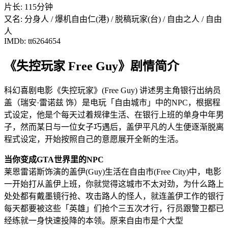
片长: 115分钟
又名: 分身人 / 爆机自由仁(港) / 脱稿玩家(台) / 自由之人 / 自由
人
IMDb: tt6264654
《失控玩家 Free Guy》剧情简介
科幻喜剧电影《失控玩家》(Free Guy) 讲述男主角银行出纳员
盖（瑞安·雷诺兹 饰）是电玩「自由城市」中的NPC，根据程
式设定，他是个每天过着规律生活、在银行上班的单身中年男
子，然而某日与一位女子巧遇后，盖伊平凡的人生便逐渐脱离
程式设定，开始按照自己的意愿展开全新的生活。
当你变成GTA世界里的NPC
莱恩雷诺斯饰演的盖伊(Guy)生活在自由市(Free City)中，电影
一开始打从盖伊上班，你就觉得这城市不太对劲，为什么路上
处处都有戴墨镜行抢、攻击路人的怪人，就连盖伊工作的银行
每天都要被这些「英雄」们抢个三五次才行，行员跟警卫都已
经练就一身快速投降的本领。原来自由市是个大型