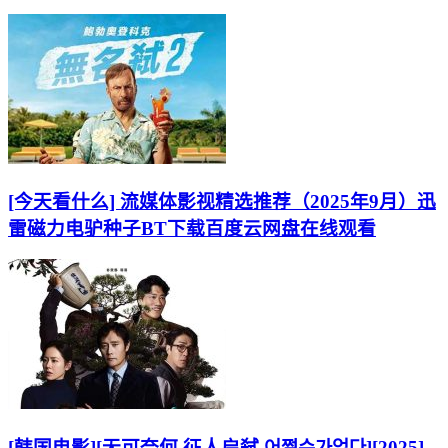
[今天看什么] 流媒体影视精选推荐（2025年9月）迅
雷磁力电驴种子BT下载百度云网盘在线观看
[韩国电影][无可奈何.征人启弑.어쩔수가없다][2025]