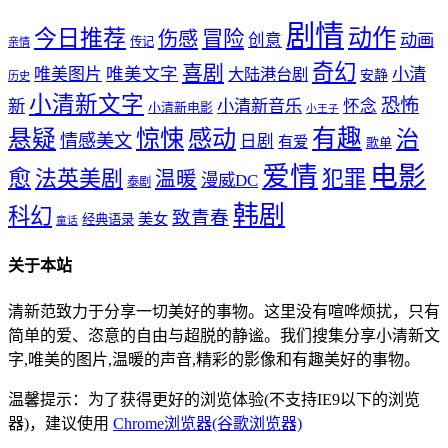
剧情
动作
今日推荐
冒险
伤感
创意
动画
传记
亲情
奇幻
喜剧
唯美文字
小清
唯美图片
大陆港台剧
安静
历史
小清新文字
恐怖
新
小清新音乐
怀念
小清新电影
小王子
惊悚
感动
有趣
悬疑
治
情感美文
日剧
有爱
歌单
爱情
电影
愈
法英美剧
犯罪
温暖
漫威DC
泰剧
韩剧
科幻
致青春
美女
经典语录
童话
关于本站
清新范致力于分享一切美好的事物。这里没有喧哗烦扰，只有
简单的爱、恣意的自由与超脱的静谧。我们搜集分享小清新文
字,唯美的图片,温暖的声音,精彩的影像和有趣美好的事物。
温馨提示：为了获得更好的浏览体验(不支持IE9以下的浏览
器)，建议使用
Chrome浏览器(谷歌浏览器)