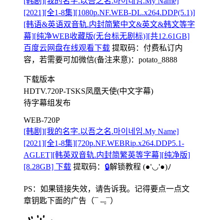
[韩剧][我的名字.以吾之名.마이네임.My Name]
[2021][全1-8集][1080p.NF.WEB-DL.x264.DDP(5.1)]
[韩语&英语双音轨.内封简繁中文&英文&韩文等字
幕][纯净WEB收藏版(无台标无剧标)][共12.61GB]
百度云网盘在线观看下载
提取码：
付费私订内
容，若需要可加微信(备注来意)：potato_8888
下载版本
HDTV.720P-TSKS凤凰天使(中文字幕)
待字幕组发布
WEB-720P
[韩剧][我的名字.以吾之名.마이네임.My Name]
[2021][全1-8集][720p.NF.WEBRip.x264.DDP5.1-
AGLET][韩英双音轨.内封简繁英等字幕][纯净版]
[8.28GB] 下载
提取码：
🔒
解锁教程
(●'◡'●)ﾉ
PS：如果链接失效，请告诉我。记得要点一点文
章钥匙下面的广告
（¯﹃¯）