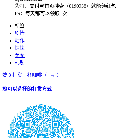
③打开支付宝首页搜索（8190938）就能领红包
PS：每天都可以领取1次
标签
剧情
动作
惊悚
美女
韩剧
赞
3
打赏一杯咖啡
（¯﹃¯）
您可以选择的打赏方式