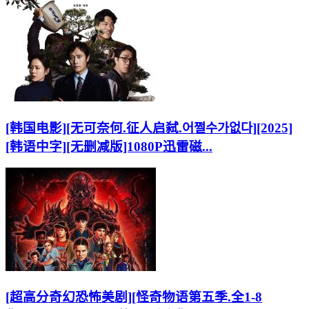
[韩国电影][无可奈何.征人启弑.어쩔수가없다][2025]
[韩语中字][无删减版]1080P迅雷磁...
[超高分奇幻恐怖美剧][怪奇物语第五季.全1-8