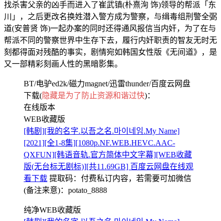
找杀害父亲的凶手而进入了崔武镇(朴熹洵 饰)领导的帮派「东
川」，之后更改名换姓潜入警方成为警察，与缉毒组刑警全弼
道(安普贤 饰)一起办案的同时还得通风报信当内奸，为了在与
帮派不同的警察世界中生存下去，履行内奸职责的智友无时无
刻都得面对残酷的事实，剧情宛如韩国女性版《无间道》，是
又一部精彩刻画人性的黑暗影集。
BT/电驴ed2k/磁力magnet/迅雷thunder/百度云网盘
下载(
隐藏是为了防止资源和谐过快
)：
在线版本
WEB收藏版
[韩剧][我的名字.以吾之名.마이네임.My Name]
[2021][全1-8集][1080p.NF.WEB.HEVC.AAC-
QXFUN][韩语音轨.官方简体中文字幕][WEB收藏
版(无台标无剧标)][共11.69GB] 百度云网盘在线观
看下载
提取码：
付费私订内容，若需要可加微信
(备注来意)：potato_8888
纯净WEB收藏版