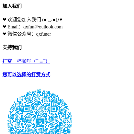
加入我们
❤ 欢迎您加入我们
(●'◡'●)ﾉ♥
❤ Email：qxfun@outlook.com
❤ 微信公众号：qxfuner
支持我们
打赏一杯咖啡
（¯﹃¯）
您可以选择的打赏方式