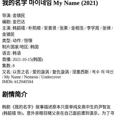
我的名字 마이네임 My Name (2021)
导演: 金镇民
编剧: 金巴达
主演: 韩韶禧 / 朴熙顺 / 安普贤 / 张栗 / 金相浩 / 李学周 / 张律 /
金镇民
类型: 动作 / 惊悚
制片国家/地区: 韩国
语言: 韩语
首播: 2021-10-15(韩国)
集数: 8
又名: 以吾之名 / 爱的漩涡 / 复仇漩涡 / 涅墨西斯 / 복수 의 여신
/ My Name / Nemesis / Undercover
IMDb: tt12940504
剧情简介
韩剧《我的名字》故事描述原本只是单纯女高中生的尹智友
(韩韶禧 饰)，意外亲眼目睹父亲在自己面前遭到谋杀，为了寻