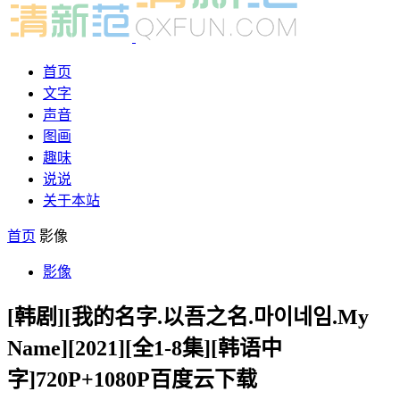
首页
文字
声音
图画
趣味
说说
关于本站
首页
影像
影像
[韩剧][我的名字.以吾之名.마이네임.My
Name][2021][全1-8集][韩语中
字]720P+1080P百度云下载