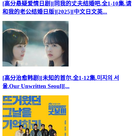
[高分悬疑爱情日剧][同我的丈夫结婚吧.全1-10集.请
和我的老公结婚日版][2025][中文日文英...
[高分治愈韩剧][未知的首尔.全1-12集.미지의 서
울.Our Unwritten Seoul][...