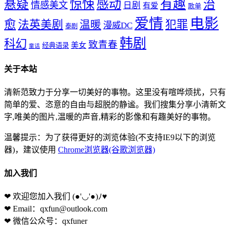
惊悚
感动
有趣
悬疑
治
情感美文
日剧
有爱
歌单
爱情
电影
愈
法英美剧
犯罪
温暖
漫威DC
泰剧
韩剧
科幻
致青春
美女
经典语录
童话
关于本站
清新范致力于分享一切美好的事物。这里没有喧哗烦扰，只有
简单的爱、恣意的自由与超脱的静谧。我们搜集分享小清新文
字,唯美的图片,温暖的声音,精彩的影像和有趣美好的事物。
温馨提示：为了获得更好的浏览体验(不支持IE9以下的浏览
器)，建议使用
Chrome浏览器(谷歌浏览器)
加入我们
❤ 欢迎您加入我们
(●'◡'●)ﾉ♥
❤ Email：qxfun@outlook.com
❤ 微信公众号：qxfuner