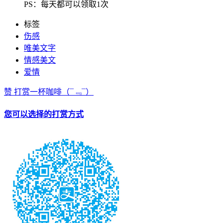
PS：每天都可以领取1次
标签
伤感
唯美文字
情感美文
爱情
赞
打赏一杯咖啡
（¯﹃¯）
您可以选择的打赏方式