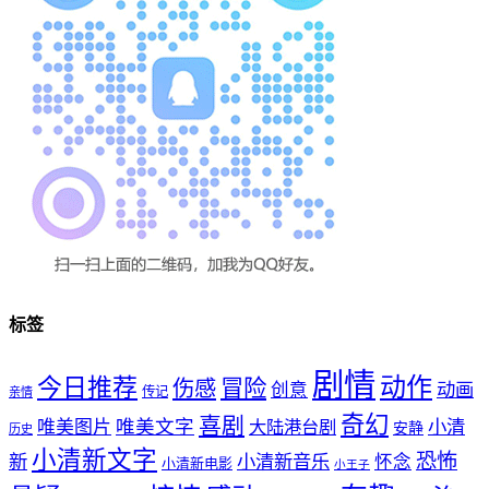
标签
剧情
动作
今日推荐
冒险
伤感
创意
动画
传记
亲情
奇幻
喜剧
唯美文字
小清
唯美图片
大陆港台剧
安静
历史
小清新文字
恐怖
新
小清新音乐
怀念
小清新电影
小王子