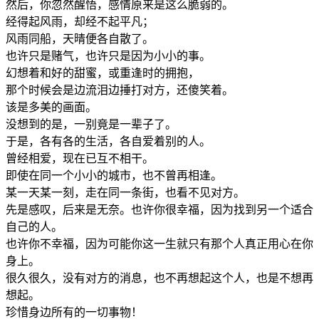
然后，你忽然醒悟，感情原来是这么脆弱的。
经得起风雨，却经不起平凡；
风雨同船，天晴便各自散了。
也许只是赌气，也许只是因为小小的事。
幻想着和好的甜蜜，或重逢时的拥抱，
那个时候会是边流泪边捶打对方，还傻笑着。
该是多美的画面。
没想到的是，一别竟是一辈子了。
于是，各有各的生活，各自爱着别的人。
曾经相爱，现在已互不相干。
即使在同一个小小的城市，也不曾再相逢。
某一天某一刻，走在同一条街，也看不见对方。
先是感叹，后来是无奈。也许你很幸福，因为找到另一个适合
自己的人。
也许你不幸福，因为可能你这一生就只有那个人真正用心在你
身上。
很久很久，没有对方的消息，也不再想起这个人，也是不想再
想起。
珍惜身边所有的一切事物！