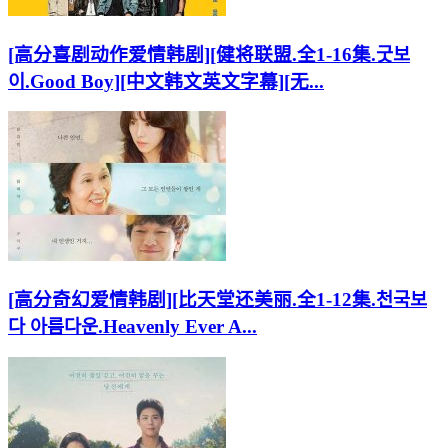
[高分喜剧动作爱情韩剧][健将联盟.全1-16集.굿보
이.Good Boy][中文韩文英文字幕][无...
[高分奇幻爱情韩剧][比天堂还美丽.全1-12集.천국보
다 아름다운.Heavenly Ever A...