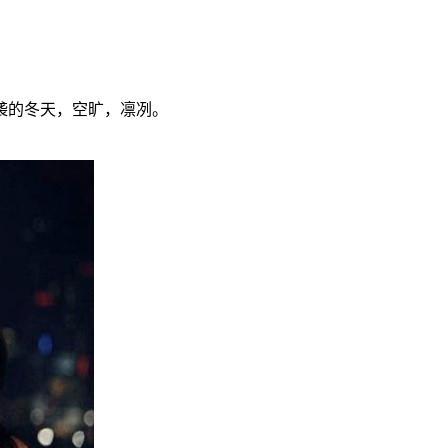
袭的冬天，空旷，凛冽。