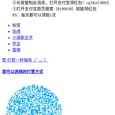
②长按复制此消息，打开支付宝领红包！cq1Kn138HZ
③打开支付宝首页搜索（8190938）就能领红包
PS：每天都可以领取1次
标签
伤感
小清新文字
怀念
爱情
赞
打赏一杯咖啡
（¯﹃¯）
您可以选择的打赏方式