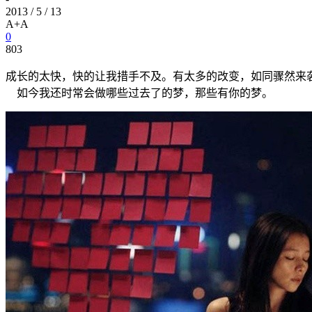
2013 / 5 / 13
A+
A
0
803
成长的太快，快的让我措手不及。有太多的改变，如同骤然来
如今我还时常会做哪些过去了的梦，那些有你的梦。