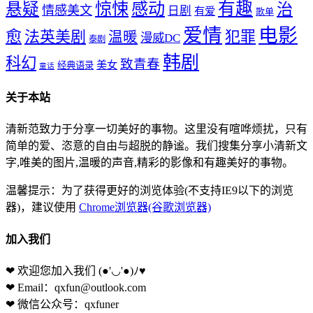
惊悚
感动
有趣
悬疑
治
情感美文
日剧
有爱
歌单
爱情
电影
愈
法英美剧
犯罪
温暖
漫威DC
泰剧
韩剧
科幻
致青春
美女
经典语录
童话
关于本站
清新范致力于分享一切美好的事物。这里没有喧哗烦扰，只有
简单的爱、恣意的自由与超脱的静谧。我们搜集分享小清新文
字,唯美的图片,温暖的声音,精彩的影像和有趣美好的事物。
温馨提示：为了获得更好的浏览体验(不支持IE9以下的浏览
器)，建议使用
Chrome浏览器(谷歌浏览器)
加入我们
❤ 欢迎您加入我们
(●'◡'●)ﾉ♥
❤ Email：qxfun@outlook.com
❤ 微信公众号：qxfuner