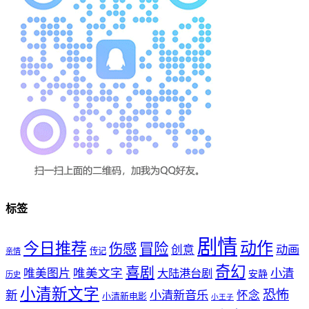
标签
剧情
动作
今日推荐
冒险
伤感
创意
动画
传记
亲情
奇幻
喜剧
唯美文字
小清
唯美图片
大陆港台剧
安静
历史
小清新文字
恐怖
新
小清新音乐
怀念
小清新电影
小王子