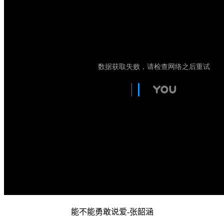
能不能勇敢说爱-张韶涵