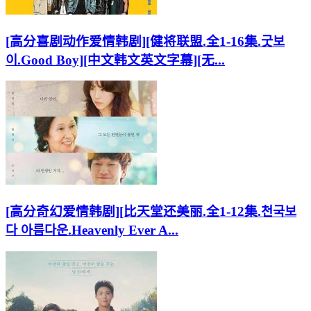
[高分喜剧动作爱情韩剧][健将联盟.全1-16集.굿보
이.Good Boy][中文韩文英文字幕][无...
[高分奇幻爱情韩剧][比天堂还美丽.全1-12集.천국보
다 아름다운.Heavenly Ever A...