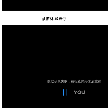
蔡依林-说爱你