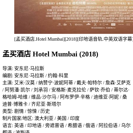
[孟买酒店.Hotel Mumbai][2018][印地语音轨.中英双语字幕]
孟买酒店 Hotel Mumbai (2018)
导演: 安东尼·马拉斯
编剧: 安东尼·马拉斯 / 约翰·科里
主演: 艾米·汉莫 / 纳赞宁·波妮阿蒂 / 戴夫·帕特尔 / 詹森·艾萨克
/ 阿努潘·凯尔 / 刘承羽 / 安格斯·麦克拉伦 / 萨钦·乔伯 / 蒂尔达·
格哈姆-哈维 / 维品·沙尔马 / 阿布罗伊·辛格 / 迪维亚·阿妮 / 桑
迪普·博雅卡 / 齐尼亚·斯塔尔
类型: 剧情 / 惊悚 / 历史
制片国家/地区: 澳大利亚 / 美国 / 印度
语言: 英语 / 印地语 / 旁遮普语 / 希腊语 / 俄语 / 阿拉伯语 / 乌尔
都语 / 波斯语