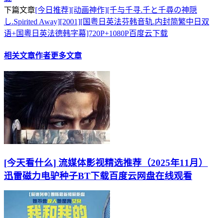
下篇文章
[今日推荐][动画神作][千与千寻.千と千尋の神隠
し.Spirited Away][2001][国粤日英法芬韩音轨.内封简繁中日双
语+国粵日英法德韩字幕]720P+1080P百度云下载
相关文章
作者更多文章
[今天看什么] 流媒体影视精选推荐（2025年11月）
迅雷磁力电驴种子BT下载百度云网盘在线观看