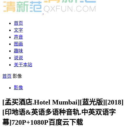
首页
文字
声音
图画
趣味
说说
关于本站
首页
影像
影像
[孟买酒店.Hotel Mumbai][蓝光版][2018]
[印地语&英语多语种音轨.中英双语字
幕]720P+1080P百度云下载