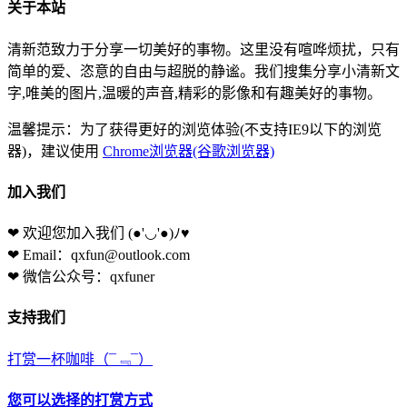
关于本站
清新范致力于分享一切美好的事物。这里没有喧哗烦扰，只有
简单的爱、恣意的自由与超脱的静谧。我们搜集分享小清新文
字,唯美的图片,温暖的声音,精彩的影像和有趣美好的事物。
温馨提示：为了获得更好的浏览体验(不支持IE9以下的浏览
器)，建议使用
Chrome浏览器(谷歌浏览器)
加入我们
❤ 欢迎您加入我们
(●'◡'●)ﾉ♥
❤ Email：qxfun@outlook.com
❤ 微信公众号：qxfuner
支持我们
打赏一杯咖啡
（¯﹃¯）
您可以选择的打赏方式