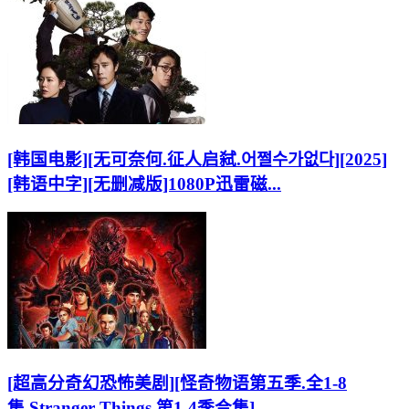
[韩国电影][无可奈何.征人启弑.어쩔수가없다][2025]
[韩语中字][无删减版]1080P迅雷磁...
[超高分奇幻恐怖美剧][怪奇物语第五季.全1-8
集.Stranger Things.第1-4季合集]...