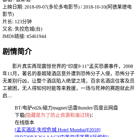
上映日期: 2018-09-07(多伦多电影节) / 2018-10-10(阿德莱德电
影节)
片长: 123分钟
又名: 失控危城(台)
IMDb链接: tt5461944
剧情简介
影片真实再现震惊世界的“印度9·11”孟买恐袭事件，2008
年11月，著名的泰姬陵酒店意外遭到恐怖分子入侵，恐怖分子
无差别行凶，让整个酒店陷入绝望之境，百余名酒店住客及员
工被困，无人得知何时能等来救援，一场与死神的赛跑就此开
启…
BT/电驴ed2k/磁力magnet/迅雷thunder/百度云网盘
下载(
隐藏是为了防止资源和谐过快
)：
在线版本
[孟买酒店.失控危城.Hotel Mumbai][2018]