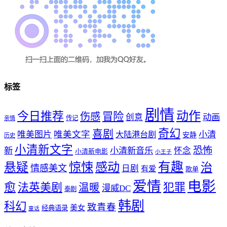
标签
剧情
动作
今日推荐
冒险
伤感
创意
动画
传记
亲情
奇幻
喜剧
唯美文字
小清
唯美图片
大陆港台剧
安静
历史
小清新文字
恐怖
新
小清新音乐
怀念
小清新电影
小王子
惊悚
感动
有趣
悬疑
治
情感美文
日剧
有爱
歌单
爱情
电影
愈
法英美剧
犯罪
温暖
漫威DC
泰剧
韩剧
科幻
致青春
美女
经典语录
童话