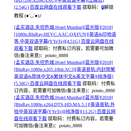
[BD720P.X264.AAC][中英双语字幕][压缩包]
[2.54G] 百度云网盘在线观看下载
提取码：
🔒
解锁
教程
(●'◡'●)ﾉ
[孟买酒店.失控危城.Hotel Mumbai][蓝光版][2018]
[1080p.BluRay.HEVC.AAC-QXFUN][英语&印地语
等.中英双语字幕(YYeTs)][4.51G] 百度云网盘在线
观看下载
提取码：
付费私订内容，若需要可加微
信(备注来意)：potato_8888
[孟买酒店.失控危城.Hotel Mumbai][蓝光版][2018]
[BluRay.1080p.x265.10bit.AC3][英语音轨.内封简繁
英双语&简体中文&繁体中文&英文字幕][纯净版]
[5.58G] 百度云网盘在线观看下载
提取码：
付费私
订内容，若需要可加微信(备注来意)：potato_8888
[孟买酒店.失控危城.Hotel Mumbai][蓝光版][2018]
[BluRay.1080p.x264.DTS-HD.MA.5.1][英语音轨.外
挂中英双语字幕(YYeTs)][纯净版][13.2G] 百度云网
盘在线观看下载
提取码：
付费私订内容，若需要
可加微信(备注来意)：potato_8888