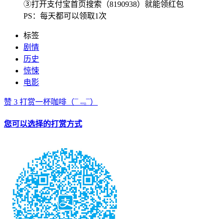
③打开支付宝首页搜索（8190938）就能领红包
PS：每天都可以领取1次
标签
剧情
历史
惊悚
电影
赞
3
打赏一杯咖啡
（¯﹃¯）
您可以选择的打赏方式