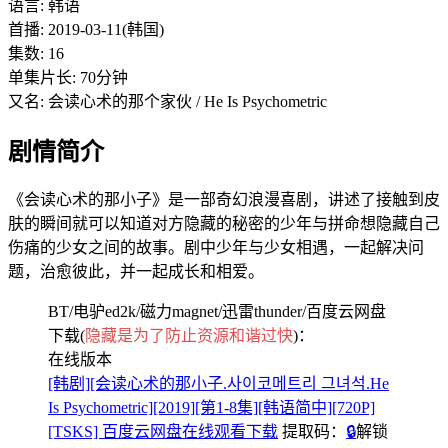
语言: 韩语
首播: 2019-03-11(韩国)
集数: 16
单集片长: 70分钟
又名: 会读心术的那个家伙 / He Is Psychometric
剧情简介
《会读心术的那小子》是一部奇幻浪漫喜剧，讲述了接触到皮
肤的瞬间就可以知道对方隐藏的秘密的少年与拼命想隐藏自己
伤痛的少女之间的故事。剧中少年与少女相遇，一起解决问
题，治愈彼此，并一起成长和相爱。
BT/电驴ed2k/磁力magnet/迅雷thunder/百度云网盘
下载(
隐藏是为了防止资源和谐过快
)：
在线版本
[韩剧][会读心术的那小子.사이코메트리 그녀석.He
Is Psychometric][2019][第1-8集][韩语简中][720P]
[TSKS] 百度云网盘在线观看下载
提取码：
🔒
解锁