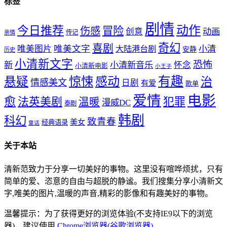
标签
剧情
动作
今日推荐
冒险
伤感
创意
动画
传记
亲情
奇幻
喜剧
唯美文字
小清
唯美图片
大陆港台剧
安静
历史
小清新文字
恐怖
新
小清新音乐
怀念
小清新电影
小王子
惊悚
感动
有趣
悬疑
治
情感美文
日剧
有爱
歌单
爱情
电影
愈
法英美剧
犯罪
温暖
漫威DC
泰剧
韩剧
科幻
致青春
美女
经典语录
童话
关于本站
清新范致力于分享一切美好的事物。这里没有喧哗烦扰，只有
简单的爱、恣意的自由与超脱的静谧。我们搜集分享小清新文
字,唯美的图片,温暖的声音,精彩的影像和有趣美好的事物。
温馨提示：为了获得更好的浏览体验(不支持IE9以下的浏览
器)，建议使用
Chrome浏览器(谷歌浏览器)