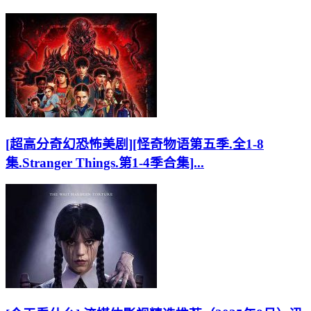
[超高分奇幻恐怖美剧][怪奇物语第五季.全1-8
集.Stranger Things.第1-4季合集]...