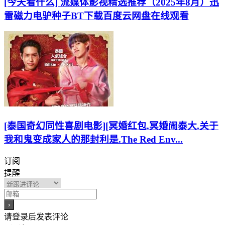
[今天看什么] 流媒体影视精选推荐（2025年8月）迅
雷磁力电驴种子BT下载百度云网盘在线观看
[泰国奇幻同性喜剧电影][冥婚红包.冥婚闹泰大.关于
我和鬼变成家人的那封利是.The Red Env...
订阅
提醒
请登录后发表评论