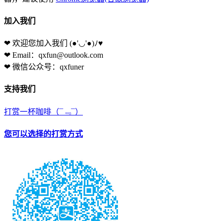
加入我们
❤ 欢迎您加入我们
(●'◡'●)ﾉ♥
❤ Email：qxfun@outlook.com
❤ 微信公众号：qxfuner
支持我们
打赏一杯咖啡
（¯﹃¯）
您可以选择的打赏方式