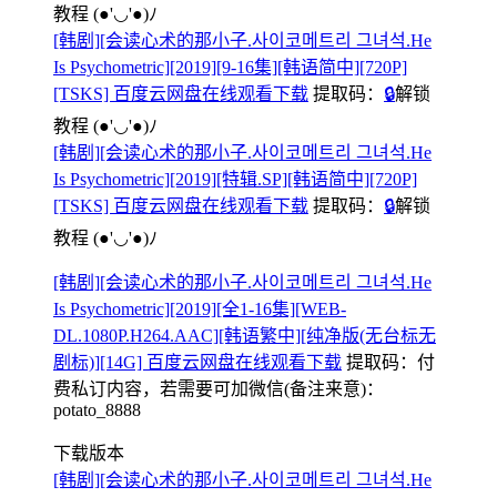
教程
(●'◡'●)ﾉ
[韩剧][会读心术的那小子.사이코메트리 그녀석.He
Is Psychometric][2019][9-16集][韩语简中][720P]
[TSKS] 百度云网盘在线观看下载
提取码：
🔒
解锁
教程
(●'◡'●)ﾉ
[韩剧][会读心术的那小子.사이코메트리 그녀석.He
Is Psychometric][2019][特辑.SP][韩语简中][720P]
[TSKS] 百度云网盘在线观看下载
提取码：
🔒
解锁
教程
(●'◡'●)ﾉ
[韩剧][会读心术的那小子.사이코메트리 그녀석.He
Is Psychometric][2019][全1-16集][WEB-
DL.1080P.H264.AAC][韩语繁中][纯净版(无台标无
剧标)][14G] 百度云网盘在线观看下载
提取码：
付
费私订内容，若需要可加微信(备注来意)：
potato_8888
下载版本
[韩剧][会读心术的那小子.사이코메트리 그녀석.He