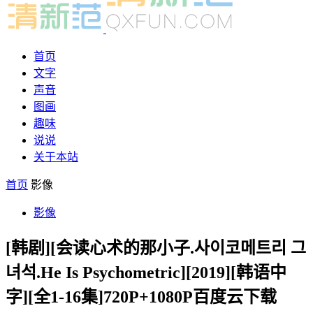
首页
文字
声音
图画
趣味
说说
关于本站
首页
影像
影像
[韩剧][会读心术的那小子.사이코메트리 그
녀석.He Is Psychometric][2019][韩语中
字][全1-16集]720P+1080P百度云下载