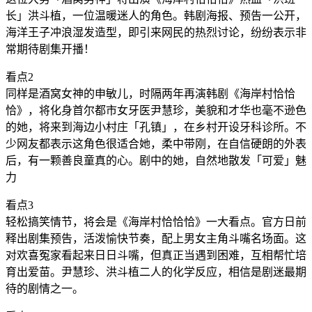
长」洪斗植，一位温暖迷人的角色。韩剧海报、预告一公开，
海洋王子冲浪湿发造型，即引来网民的热烈讨论，纷纷表示非
常期待剧集开播！
看点2
同样是酒窝女神的申敏儿，时隔两年再演韩剧《海岸村恰恰
恰》，将化身首尔都市女牙医尹慧珍，美貌和才华也毫不逊色
的她，将来到海边小村庄「孔镇」，在乡村开设牙科诊所。不
少网友都表示这角色很适合她，柔中带刚，在自信硬朗的外表
后，有一颗善良童真的心。剧中的她，自然地散发「可爱」魅
力
看点3
轻松搞笑情节，将会是《海岸村恰恰恰》一大看点。官方日前
释出剧集预告，活泼愉快节奏，配上男女主角斗嘴名场面。这
对欢喜冤家看起来日日斗嘴，但真正当遇到困难，互相帮忙培
育出爱苗。尹慧珍、洪斗植二人的化学反应，相信是剧迷最期
待的剧情之一。