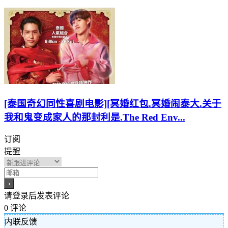
[泰国奇幻同性喜剧电影][冥婚红包.冥婚闹泰大.关于
我和鬼变成家人的那封利是.The Red Env...
订阅
提醒
请登录后发表评论
0
评论
内联反馈