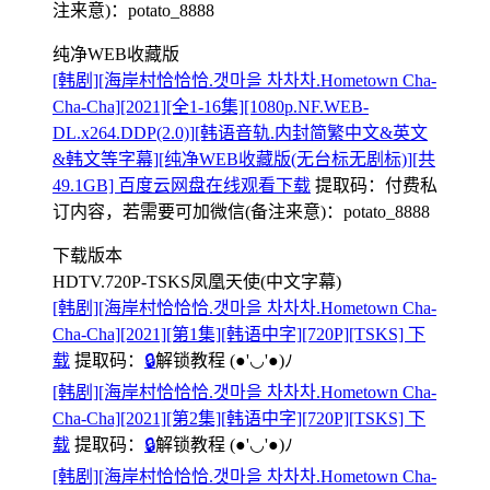
注来意)：potato_8888
纯净WEB收藏版
[韩剧][海岸村恰恰恰.갯마을 차차차.Hometown Cha-
Cha-Cha][2021][全1-16集][1080p.NF.WEB-
DL.x264.DDP(2.0)][韩语音轨.内封简繁中文&英文
&韩文等字幕][纯净WEB收藏版(无台标无剧标)][共
49.1GB] 百度云网盘在线观看下载
提取码：
付费私
订内容，若需要可加微信(备注来意)：potato_8888
下载版本
HDTV.720P-TSKS凤凰天使(中文字幕)
[韩剧][海岸村恰恰恰.갯마을 차차차.Hometown Cha-
Cha-Cha][2021][第1集][韩语中字][720P][TSKS] 下
载
提取码：
🔒
解锁教程
(●'◡'●)ﾉ
[韩剧][海岸村恰恰恰.갯마을 차차차.Hometown Cha-
Cha-Cha][2021][第2集][韩语中字][720P][TSKS] 下
载
提取码：
🔒
解锁教程
(●'◡'●)ﾉ
[韩剧][海岸村恰恰恰.갯마을 차차차.Hometown Cha-