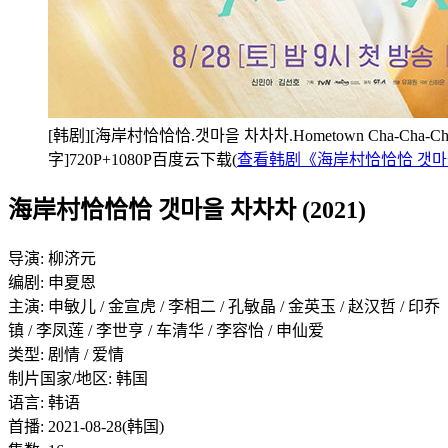
[韩剧][海岸村恰恰恰.갯마을 차차차.Hometown Cha-Cha-Cha
字]720P+1080P百度云下载(
查看韩剧《海岸村恰恰恰 갯마
海岸村恰恰恰 갯마을 차차차 (2021)
导演: 柳济元
编剧: 申夏恩
主演: 申敏儿 / 金宣虎 / 李相二 / 孔敏晶 / 金英玉 / 赵汉哲 / 印乔
镇 / 李凤莲 / 李世亨 / 车清华 / 李容怡 / 申仙爱
类型: 剧情 / 爱情
制片国家/地区: 韩国
语言: 韩语
首播: 2021-08-28(韩国)