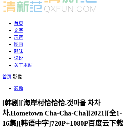
首页
文字
声音
图画
趣味
说说
关于本站
首页
影像
影像
[韩剧][海岸村恰恰恰.갯마을 차차
차.Hometown Cha-Cha-Cha][2021][全1-
16集][韩语中字]720P+1080P百度云下载