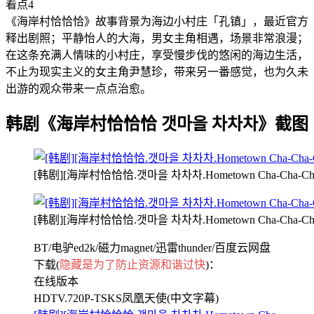
看点4
《海岸村恰恰恰》故事背景为海边小村庄「孔镇」，最近官方
释出剧照；平静怡人的大海，男女主角相遇，场景非常浪漫；
在这条充满人情味的小村庄，享受慢步伐的悠闲的海边生活，
不止为现实主义的女主角尹慧珍，带来另一番感觉，也为久未
出游的观众带来一点点治愈。
韩剧《海岸村恰恰恰 갯마을 차차차》截图
[韩剧][海岸村恰恰恰.갯마을 차차차.Hometown Cha-Cha-C
[韩剧][海岸村恰恰恰.갯마을 차차차.Hometown Cha-Cha-C
BT/电驴ed2k/磁力magnet/迅雷thunder/百度云网盘
下载(
隐藏是为了防止资源和谐过快
)：
在线版本
HDTV.720P-TSKS凤凰天使(中文字幕)