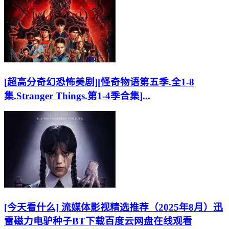
[超高分奇幻恐怖美剧][怪奇物语第五季.全1-8
集.Stranger Things.第1-4季合集]...
[今天看什么] 流媒体影视精选推荐（2025年8月）迅
雷磁力电驴种子BT下载百度云网盘在线观看