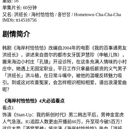
集数: 16
单集片长: 60分钟
又名: 洪班长 / 海村恰恰恰 / 홍반장 / Hometown Cha-Cha-Cha
IMDb: tt14518756
剧情简介
韩剧《海岸村恰恰恰》改编自2004年的电影《我的百事通男友
洪班长》，讲述来自首尔的都市女牙医尹慧珍（申敏儿饰），
搬来海边小村庄「孔镇」开设诊所，在这条充满人情味的小村
庄中，她遇上无固定职业，平日工作只拿最低薪资的义气男子
「洪班长」洪斗植，在日常斗嘴中，被他的温暖反转魅力吸
引。到或这对欢喜冤家，会怎样相识相知相爱，谱出浪漫爱曲
呢？
《海岸村恰恰恰》4大必追看点
看点1
饰演《Start-Up：我的新创时代》男二韩志平后，男神金宣虎
人气急涨。IG追踪人数更由开播前60万，升至现今破5百万！
这位大势「酒窝男神」将出演《海岸村恰恰恰》热血「洪班