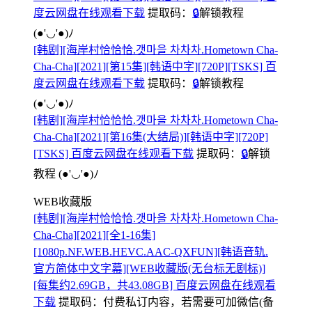
度云网盘在线观看下载
提取码：
🔒
解锁教程
(●'◡'●)ﾉ
[韩剧][海岸村恰恰恰.갯마을 차차차.Hometown Cha-
Cha-Cha][2021][第15集][韩语中字][720P][TSKS] 百
度云网盘在线观看下载
提取码：
🔒
解锁教程
(●'◡'●)ﾉ
[韩剧][海岸村恰恰恰.갯마을 차차차.Hometown Cha-
Cha-Cha][2021][第16集(大结局)][韩语中字][720P]
[TSKS] 百度云网盘在线观看下载
提取码：
🔒
解锁
教程
(●'◡'●)ﾉ
WEB收藏版
[韩剧][海岸村恰恰恰.갯마을 차차차.Hometown Cha-
Cha-Cha][2021][全1-16集]
[1080p.NF.WEB.HEVC.AAC-QXFUN][韩语音轨.
官方简体中文字幕][WEB收藏版(无台标无剧标)]
[每集约2.69GB，共43.08GB] 百度云网盘在线观看
下载
提取码：
付费私订内容，若需要可加微信(备