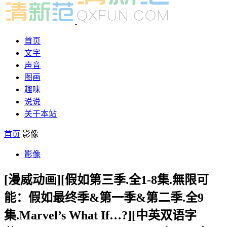
首页
文字
声音
图画
趣味
说说
关于本站
首页
影像
影像
[漫威动画][假如第三季.全1-8集.無限可
能：假如最终季&第一季&第二季.全9
集.Marvel’s What If…?][中英双语字