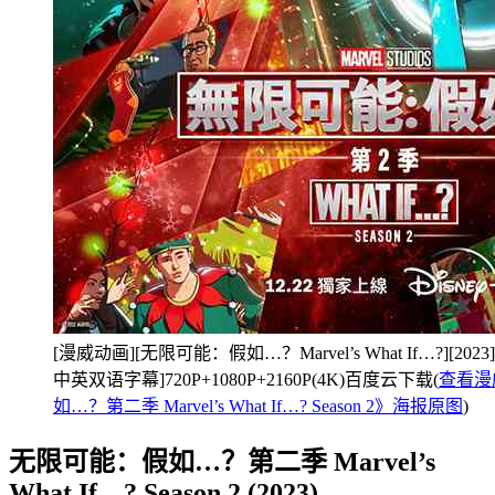
[漫威动画][无限可能：假如…？Marvel’s What If…?][202
中英双语字幕]720P+1080P+2160P(4K)百度云下载(
查看漫
如…？第二季 Marvel’s What If…? Season 2》海报原图
)
无限可能：假如…？第二季 Marvel’s
What If…? Season 2 (2023)