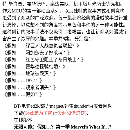
特·毕肖普、霍华德鸭、高达美队、机甲版月光骑士等亮相。
作为MCU的第一部动画系列，以其独特的叙事方式和创意构
思受到了观众的广泛欢迎。每一集都将经典的漫威故事进行重
新演绎，以意想不到的角度揭示角色和事件的另一种可能性。
这种创新的叙事手法不仅吸引了老粉丝，也让新观众对漫威宇
宙产生了浓厚的兴趣。本季共8集，分别是：
《假如……绿巨人大战复仇者联盟？》
《假如……阿加莎去了好莱坞？》
《假如……红色守卫阻止了冬日战士？》
《假如……霍华德怪鸭结婚？》
《假如……地球被毁灭？》
《假如……1872？》
《假如……观察者消失？》
《假如……假如？》
BT/电驴ed2k/磁力magnet/迅雷thunder/百度云网盘
下载(
隐藏是为了防止资源和谐过快
)：
在线版本
无限可能：假如…？第一季 Marvel’s What If…?