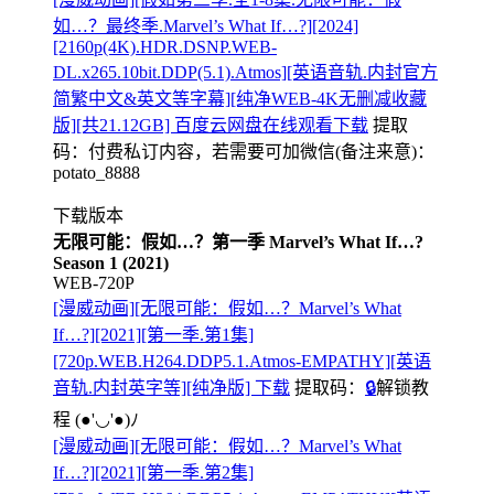
如…？最终季.Marvel’s What If…?][2024]
[2160p(4K).HDR.DSNP.WEB-
DL.x265.10bit.DDP(5.1).Atmos][英语音轨.内封官方
简繁中文&英文等字幕][纯净WEB-4K无删减收藏
版][共21.12GB] 百度云网盘在线观看下载
提取
码：
付费私订内容，若需要可加微信(备注来意)：
potato_8888
下载版本
无限可能：假如…？第一季 Marvel’s What If…?
Season 1 (2021)
WEB-720P
[漫威动画][无限可能：假如…？Marvel’s What
If…?][2021][第一季.第1集]
[720p.WEB.H264.DDP5.1.Atmos-EMPATHY][英语
音轨.内封英字等][纯净版] 下载
提取码：
🔒
解锁教
程
(●'◡'●)ﾉ
[漫威动画][无限可能：假如…？Marvel’s What
If…?][2021][第一季.第2集]