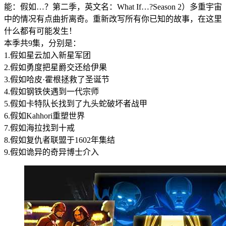
能：假如…？第二季，英文名：What If…?Season 2）多重宇宙
中的情况有点曲折离奇。重新改写所有你已知的故事，在这里
什么都有可能发生！
本季共9集，分别是：
1.假如星云加入新星军团
2.假如勇度把星爵交还给伊果
3.假如哈皮·霍根拯救了圣诞节
4.假如钢铁侠遇到一代宗师
5.假如卡特队长找到了九头蛇破坏者战甲
6.假如Kahhori重塑世界
7.假如海拉找到十戒
8.假如复仇者联盟于1602年集结
9.假如诡异的奇异博士介入