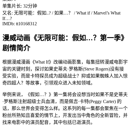
单集片长: 32分钟
又名: 无限可能：假如..? / 如果…？ / What if / Marvel’s What
If…?
IMDb: tt10168312
漫威动画《无限可能：假如…？第一季》
剧情简介
根据漫威漫画《What If》改编动画影集，每集扭转漫威电影宇
宙的关键时刻，探讨如果史蒂夫·罗格斯(Steve Rogers)没有接
受实验，而是卡特探员成为超级战士？抑或如果蜘蛛人加入惊
奇四超人？等故事，引领观众进入未知领域。
举例来说，《假如…？》第一集将会设想当时如果不是史蒂夫
·罗格斯注射超级士兵血清，而是佩吉·卡特(Peggy Carter) 的
话，那么世界会变得怎么样。这系列的每一集都会聚焦在一个
粉丝所熟知且喜爱的情节上，开发出当中角色的全新冒险，并
找来电影中的演员配音，其中包括已逝演员。