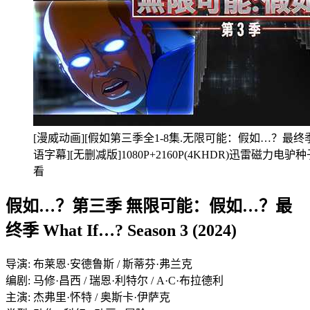
[漫威动画][假如第三季全1-8集.无限可能：假如…？最终季.Marve
语字幕][无删减版]1080P+2160P(4KHDR)迅雷磁力
看
假如…？第三季 無限可能：假如…？最
终季 What If…? Season 3 (2024)
导演: 布莱恩·安德鲁斯 / 斯蒂芬·弗兰克
编剧: 马修·昌西 / 瑞恩·利特尔 / A·C·布拉德利
主演: 杰弗里·怀特 / 奥斯卡·伊萨克