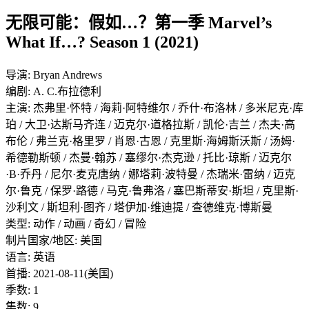
无限可能：假如…？第一季 Marvel’s
What If…? Season 1 (2021)
导演: Bryan Andrews
编剧: A. C.布拉德利
主演: 杰弗里·怀特 / 海莉·阿特维尔 / 乔什·布洛林 / 多米尼克·库
珀 / 大卫·达斯马齐连 / 迈克尔·道格拉斯 / 凯伦·吉兰 / 杰夫·高
布伦 / 弗兰克·格里罗 / 肖恩·古恩 / 克里斯·海姆斯沃斯 / 汤姆·
希德勒斯顿 / 杰曼·翰苏 / 塞缪尔·杰克逊 / 托比·琼斯 / 迈克尔
·B·乔丹 / 尼尔·麦克唐纳 / 娜塔莉·波特曼 / 杰瑞米·雷纳 / 迈克
尔·鲁克 / 保罗·路德 / 马克·鲁弗洛 / 塞巴斯蒂安·斯坦 / 克里斯·
沙利文 / 斯坦利·图齐 / 塔伊加·维迪提 / 查德维克·博斯曼
类型: 动作 / 动画 / 奇幻 / 冒险
制片国家/地区: 美国
语言: 英语
首播: 2021-08-11(美国)
季数: 1
集数: 9