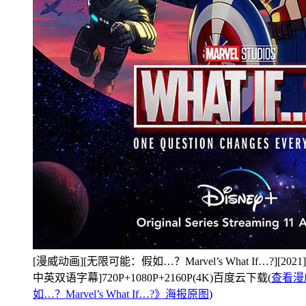
[漫威动画][无限可能：假如…？Marvel’s What If…?][202
中英双语字幕]720P+1080P+2160P(4K)百度云下载(
查看漫
如…？Marvel’s What If…?》海报原图
)