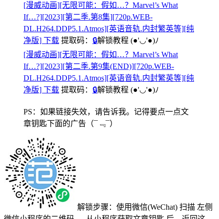
[漫威动画][无限可能：假如…？Marvel’s What
If…?][2023][第二季.第8集][720p.WEB-
DL.H264.DDP5.1.Atmos][英语音轨.内封繁英等][纯
净版] 下载
提取码：
🔒
解锁教程
(●'◡'●)ﾉ
[漫威动画][无限可能：假如…？Marvel’s What
If…?][2023][第二季.第9集(END)][720p.WEB-
DL.H264.DDP5.1.Atmos][英语音轨.内封繁英等][纯
净版] 下载
提取码：
🔒
解锁教程
(●'◡'●)ﾉ
PS：如果链接失效，请告诉我。记得要点一点文
章钥匙下面的广告
（¯﹃¯）
解锁步骤：使用微信(WeChat) 扫描
左侧
微信小程序的二维码
→
从小程序获取文章钥匙
后，返回这