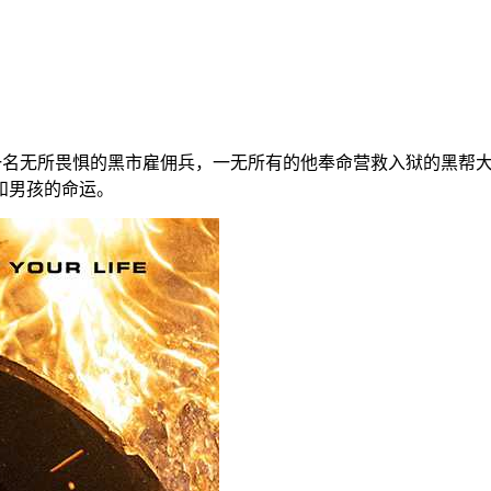
是一名无所畏惧的黑市雇佣兵，一无所有的他奉命营救入狱的黑帮
和男孩的命运。