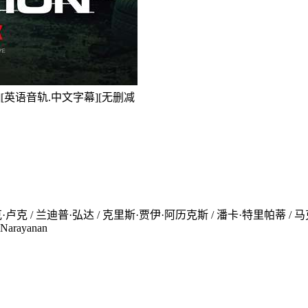
020][英语音轨.中文字幕][无删减
克 / 兰迪普·弘达 / 克里斯·贾伊·阿历克斯 / 潘卡·特里帕蒂 / 马克·多纳
t Narayanan