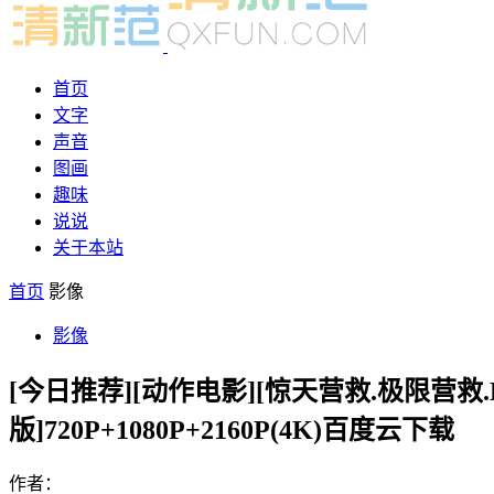
首页
文字
声音
图画
趣味
说说
关于本站
首页
影像
影像
[今日推荐][动作电影][惊天营救.极限营救.Ext
版]720P+1080P+2160P(4K)百度云下载
作者：