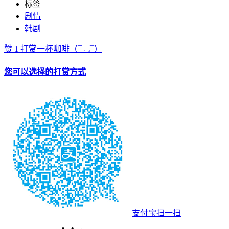
标签
剧情
韩剧
赞
1
打赏一杯咖啡
（¯﹃¯）
您可以选择的打赏方式
支付宝扫一扫