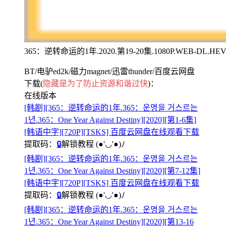
365：逆转命运的1年.2020.第19-20集.1080P.WEB-DL.H
BT/电驴ed2k/磁力magnet/迅雷thunder/百度云网盘
下载(
隐藏是为了防止资源和谐过快
)：
在线版本
[韩剧][365：逆转命运的1年.365：운명을 거스르는
1년.365：One Year Against Destiny][2020][第1-6集]
[韩语中字][720P][TSKS] 百度云网盘在线观看下载
提取码：
🔒
解锁教程
(●'◡'●)ﾉ
[韩剧][365：逆转命运的1年.365：운명을 거스르는
1년.365：One Year Against Destiny][2020][第7-12集]
[韩语中字][720P][TSKS] 百度云网盘在线观看下载
提取码：
🔒
解锁教程
(●'◡'●)ﾉ
[韩剧][365：逆转命运的1年.365：운명을 거스르는
1년.365：One Year Against Destiny][2020][第13-16