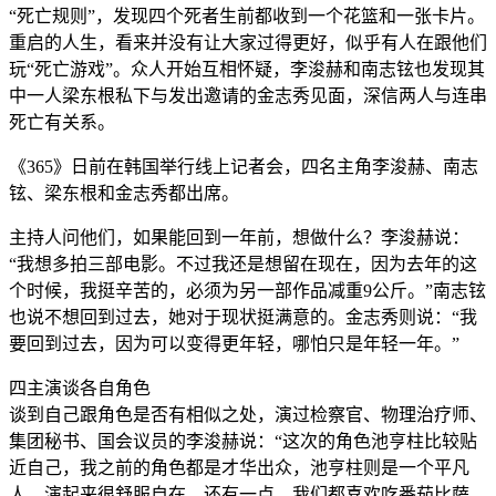
“死亡规则”，发现四个死者生前都收到一个花篮和一张卡片。
重启的人生，看来并没有让大家过得更好，似乎有人在跟他们
玩“死亡游戏”。众人开始互相怀疑，李浚赫和南志铉也发现其
中一人梁东根私下与发出邀请的金志秀见面，深信两人与连串
死亡有关系。
《365》日前在韩国举行线上记者会，四名主角李浚赫、南志
铉、梁东根和金志秀都出席。
主持人问他们，如果能回到一年前，想做什么？李浚赫说：
“我想多拍三部电影。不过我还是想留在现在，因为去年的这
个时候，我挺辛苦的，必须为另一部作品减重9公斤。”南志铉
也说不想回到过去，她对于现状挺满意的。金志秀则说：“我
要回到过去，因为可以变得更年轻，哪怕只是年轻一年。”
四主演谈各自角色
谈到自己跟角色是否有相似之处，演过检察官、物理治疗师、
集团秘书、国会议员的李浚赫说：“这次的角色池亨柱比较贴
近自己，我之前的角色都是才华出众，池亨柱则是一个平凡
人，演起来很舒服自在。还有一点，我们都喜欢吃番茄比萨。