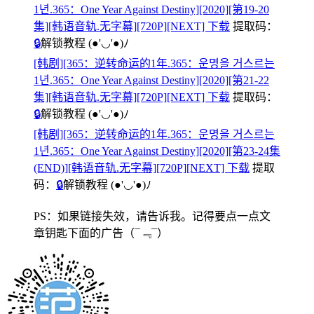
1년.365：One Year Against Destiny][2020][第19-20
集][韩语音轨.无字幕][720P][NEXT] 下载
提取码：
🔒
解锁教程
(●'◡'●)ﾉ
[韩剧][365：逆转命运的1年.365：운명을 거스르는
1년.365：One Year Against Destiny][2020][第21-22
集][韩语音轨.无字幕][720P][NEXT] 下载
提取码：
🔒
解锁教程
(●'◡'●)ﾉ
[韩剧][365：逆转命运的1年.365：운명을 거스르는
1년.365：One Year Against Destiny][2020][第23-24集
(END)][韩语音轨.无字幕][720P][NEXT] 下载
提取
码：
🔒
解锁教程
(●'◡'●)ﾉ
PS：如果链接失效，请告诉我。记得要点一点文
章钥匙下面的广告
（¯﹃¯）