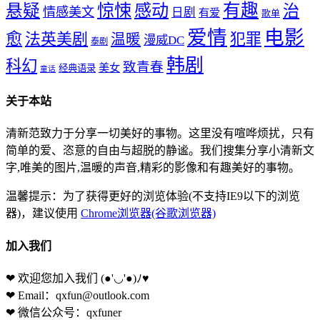
惊悚
感动
有趣
悬疑
治
情感美文
日剧
有爱
歌单
爱情
电影
愈
法英美剧
犯罪
温暖
漫威DC
泰剧
韩剧
科幻
致青春
美女
经典语录
童话
关于本站
清新范致力于分享一切美好的事物。这里没有喧哗烦扰，只有
简单的爱、恣意的自由与超脱的静谧。我们搜集分享小清新文
字,唯美的图片,温暖的声音,精彩的影像和有趣美好的事物。
温馨提示：为了获得更好的浏览体验(不支持IE9以下的浏览
器)，建议使用
Chrome浏览器(谷歌浏览器)
加入我们
❤ 欢迎您加入我们
(●'◡'●)ﾉ♥
❤ Email：qxfun@outlook.com
❤ 微信公众号：qxfuner