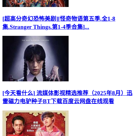
[超高分奇幻恐怖美剧][怪奇物语第五季.全1-8
集.Stranger Things.第1-4季合集]...
[今天看什么] 流媒体影视精选推荐（2025年8月）迅
雷磁力电驴种子BT下载百度云网盘在线观看