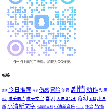
标签
剧情
动作
今日推荐
冒险
伤感
创意
动画
传记
亲情
奇幻
喜剧
唯美文字
小清
唯美图片
大陆港台剧
安静
历史
小清新文字
恐怖
新
小清新音乐
怀念
小清新电影
小王子