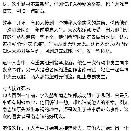
材，这个题材不算新鲜，但剧情加入神秘凶杀案、死亡游戏等
情节，制造一点新意。
故事一开始，有10人接到一个神秘人金志秀的邀请，说给他们
一次机会回到一年前重启人生。大家都乐意接受，因为他们现
在的生活都遭遇一些不幸，他们希望回到过去做出改变，认为
这样就能“消灾解难”，生活从此无忧无虑。还有人说既然已经
知道大彩开奖号码，回到过去就能下注，发一笔横财。
这10人当中，有重案组刑警李浚赫，他在一次行动中发生同事
丧命事件，另一人是著名网络漫画作者南志铉，她在一起车祸
中失去双腿，两人都希望时光倒流，阻止悲剧发生。
有人接连死去
10人回到一年前，李浚赫和南志铉都成功阻止了悲剧，只是凡
事都有蝴蝶效应，他们躲过一劫，却也造成他人的不幸。例如
南志铉原先发生车祸的地点，还是发生了肇事后逃逸事件，这
次的遇害者是南志铉的好朋友。
不仅这样，10人当中开始有人接连死去，其他人开始理出一个