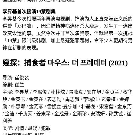
李昇基首次接演19禁剧集
李昇基今次相隔两年再演电视剧，饰演为人正直充满正义感的
巡警「郑巴凛」，因追捕精神病连环杀人魔后，发生了一连串
改变命运的事。虽然今次并非首次演警察，但就是第一次挑战
「19禁」限制级韩剧，加上悬疑犯罪题材，令不少人更期待男
神在新剧的表现。
窥探：捕食者 마우스: 더 프레데터 (2021)
导演: 崔俊裴
编剧: 崔兰
主演: 李昇基 / 李熙俊 / 朴柱炫 / 景收真 / 安在旭 / 金贞兰 / 权华
焕 / 金英玉 / 金英在 / 表志勋 / 禹志贤 / 李瑞准 / 玄奉植 / 金嫝
勋 / 朴惠娜 / 金河彦 / 雪妮丝·曼宁加 / 朴基龙 / 宋富健 / 金东河
/ 金洁 / 千贞河 / 姜末琴 / 金成景 / 金雨珍 / 安瑞妍 / 孙武铉 / 崔
利善
类型: 剧情 / 悬疑 / 犯罪