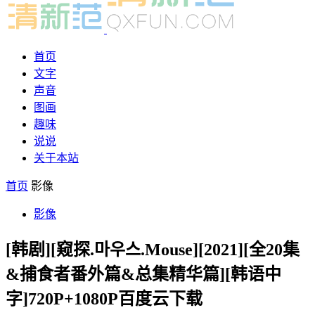
首页
文字
声音
图画
趣味
说说
关于本站
首页
影像
影像
[韩剧][窥探.마우스.Mouse][2021][全20集
&捕食者番外篇&总集精华篇][韩语中
字]720P+1080P百度云下载