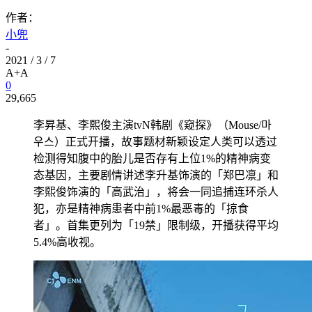
作者：
小兜
-
2021 / 3 / 7
A+
A
0
29,665
李昇基、李熙俊主演tvN韩剧《窥探》（Mouse/마
우스）正式开播，故事题材新颖设定人类可以透过
检测得知腹中的胎儿是否存有上位1%的精神病变
态基因，主要剧情讲述李升基饰演的「郑巴凛」和
李熙俊饰演的「高武治」，将会一同追捕连环杀人
犯，亦是精神病患者中前1%最恶毒的「掠食
者」。首集更列为「19禁」限制级，开播获得平均
5.4%高收视。