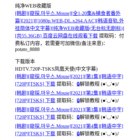
纯净WEB收藏版
[韩剧][窥探.마우스.Mouse][全1-20集&捕食者番外
篇][2021][[1080p.WEB-DL.x264.AAC][韩语音轨.外
挂简体中文字幕][纯净WEB收藏版(无台标无剧标)]
[共55.36GB] 百度云网盘在线观看下载
提取码：
付
费私订内容，若需要可加微信(备注来意)：
potato_8888
下载版本
HDTV.720P-TSKS凤凰天使(中文字幕)
[韩剧][窥探.마우스.Mouse][2021][第1集][韩语中字]
[720P][TSKS] 下载
提取码：
🔒
解锁教程
(●'◡'●)ﾉ
[韩剧][窥探.마우스.Mouse][2021][第2集][韩语中字]
[720P][TSKS] 下载
提取码：
🔒
解锁教程
(●'◡'●)ﾉ
[韩剧][窥探.마우스.Mouse][2021][第3集][韩语中字]
[720P][TSKS] 下载
提取码：
🔒
解锁教程
(●'◡'●)ﾉ
[韩剧][窥探.마우스.Mouse][2021][第4集][韩语中字]
[720P][TSKS] 下载
提取码：
🔒
解锁教程
(●'◡'●)ﾉ