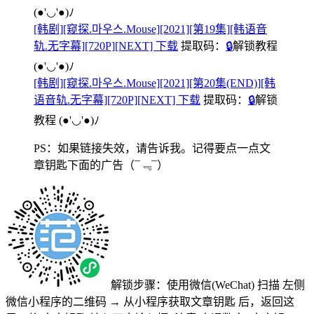
(●'◡'●)ﾉ
[韩剧][窥探.마우스.Mouse][2021][第19集][韩语音
轨.无字幕][720P][NEXT] 下载
提取码：
🔒
解锁教程
(●'◡'●)ﾉ
[韩剧][窥探.마우스.Mouse][2021][第20集(END)][韩
语音轨.无字幕][720P][NEXT] 下载
提取码：
🔒
解锁
教程
(●'◡'●)ﾉ
PS：如果链接失效，请告诉我。记得要点一点文
章钥匙下面的广告
（¯﹃¯）
解锁步骤：使用微信(WeChat) 扫描
左侧
微信小程序的二维码
→
从小程序获取文章钥匙
后，返回这