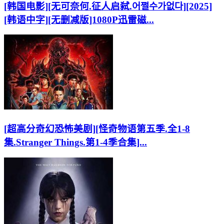
[韩国电影][无可奈何.征人启弑.어쩔수가없다][2025]
[韩语中字][无删减版]1080P迅雷磁...
[超高分奇幻恐怖美剧][怪奇物语第五季.全1-8
集.Stranger Things.第1-4季合集]...