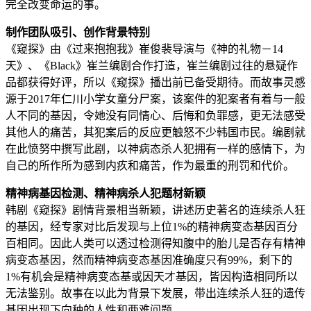
完全改变命运的事。
制作团队吸引、创作背景特别
《窥探》由《过来抱抱我》崔俊裴导演与《神的礼物－14
天》、《Black》崔兰编剧合作打造，崔兰编剧过往的悬疑作
品都获得好评，所以《窥探》播出前已备受期待。而故事灵感
源于2017年仁川小学女童分尸案，该案件的犯案者有着与一般
人不同的基因，令她没有同情心、后悔和负罪感，更无法感受
其他人的痛苦，其犯案后的反应更触怒不少韩国市民。编剧就
在此愤努中撰写此剧，以神病态杀人犯拥有一样的感情下，为
自己的所作所为感到内疚和痛苦，作为最重的刑罚和代价。
精神病基因检测、精神病杀人犯题材新颖
韩剧《窥探》剧情背景相当新颖，讲述历史著名的连续杀人狂
的基因，经专家对比后发现与上位1%的精神病变态基因百分
百相同。因此人类可以透过检测得知腹中的胎儿是否存有精神
病变态基因，然而精神病变态基因准确度只有99%，剩下的
1%有机会是精神病变态基或因天才基因，皆因构造相同所以
无法鉴别。故事在以此为背景下发展，带出连续杀人狂的遗传
基因出现下向种的人性和两难问题