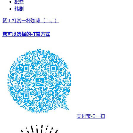
犯罪
韩剧
赞
1
打赏一杯咖啡
（¯﹃¯）
您可以选择的打赏方式
支付宝扫一扫