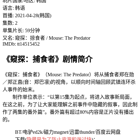
制片国家/地区: 韩国
语言: 韩语
首播: 2021-04-28(韩国)
集数: 2
单集片长: 59分钟
又名: 窥探：掠食者 / Mouse: The Predator
IMDb: tt14515452
《窥探：捕食者》剧情简介
《窥探：捕食者》（Mouse: The Predator）将从捕食者郑在勋
／郑正直(音：郑巴凛)的视角，以顺向时间轴回顾武镇连环杀
人事件的始末。
制作单位表示：“以第15集为起点，将进入故事新局面，
在这之前，为了让大家能理解之前事件中隐藏的叙事，因此制
作了两集的番外篇”。番外篇有超过80%内容是正片没有播出
的。
BT/电驴ed2k/磁力magnet/迅雷thunder/百度云网盘
下载(
隐藏是为了防止资源和谐过快
)：