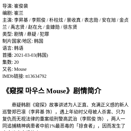
导演: 崔俊裴
编剧: 崔兰
主演: 李昇基 / 李熙俊 / 朴柱炫 / 景收真 / 表志勋 / 安在旭 / 金贞
兰 / 禹志贤 / 赵在允 / 金嫝勋 / 徐东贤
类型: 剧情 / 悬疑 / 犯罪
制片国家/地区: 韩国
语言: 韩语
首播: 2021-03-03(韩国)
集数: 20
又名: Mouse
IMDb链接: tt13634792
《窥探 마우스 Mouse》剧情简介
悬疑韩剧《窥探》故事讲述为人正直、充满正义感的新人
巡警郑巴凛（李昇基 饰），遇上年幼时父母被人杀害、只为
复仇而无视法律的重案组刑警高武治（李熙俊 饰），两人一
同追捕精神病患者中前1%最恶毒的「掠食者」，因而发生了