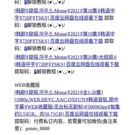
码：
🔒
解锁教程
(●'◡'●)ﾉ
[韩剧][窥探.마우스.Mouse][2021][第18集][韩语中
字][720P][TSKS] 百度云网盘在线观看下载
提取
码：
🔒
解锁教程
(●'◡'●)ﾉ
[韩剧][窥探.마우스.Mouse][2021][第19集][韩语中
字][720P][TSKS] 百度云网盘在线观看下载
提取
码：
🔒
解锁教程
(●'◡'●)ﾉ
[韩剧][窥探.마우스.Mouse][2021][第20集(大结局)]
[韩语中字][720P][TSKS] 百度云网盘在线观看下载
提取码：
🔒
解锁教程
(●'◡'●)ﾉ
WEB收藏版
[韩剧][窥探.마우스.Mouse][2021][全1-20集]
[1080p.WEB.HEVC.AAC-QXFUN][韩语音轨.简中
字幕][WEB收藏版(无台标无剧标)][5000Kbps][每集
约2.53GB，共50.71GB] 百度云网盘在线观看下载
提取码：
付费私订内容，若需要可加微信(备注来
意)：potato_8888