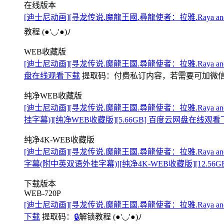
在线版本
[迪士尼动画][寻龙传说.魔龍王國.尋龍使者：拉雅.Raya and The 
教程
(●'◡'●)ﾉ
WEB收藏版
[迪士尼动画][寻龙传说.魔龍王國.尋龍使者：拉雅.Raya and The 
盘在线观看下载
提取码：
付费私订内容，若需要可加微信(备注
纯净WEB收藏版
[迪士尼动画][寻龙传说.魔龍王國.尋龍使者：拉雅.Raya and The
挂字幕)][纯净WEB收藏版][5.66GB] 百度云网盘在线观
纯净4K-WEB收藏版
[迪士尼动画][寻龙传说.魔龍王國.尋龍使者：拉雅.Raya and The L
字幕(附中英双语外挂字幕)][纯净4K-WEB收藏版][12.5
下载版本
WEB-720P
[迪士尼动画][寻龙传说.魔龍王國.尋龍使者：拉雅.Raya and The L
下载
提取码：
🔒
解锁教程
(●'◡'●)ﾉ