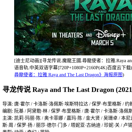
[迪士尼动画][寻龙传说.魔龍王國.尋龍使者：拉雅.Raya and The L
语音轨.中英双语字幕]720P+1080P+2160P(4K)百度云下载
尋龍使者：拉雅 Raya and The Last Dragon》海报原图
)
寻龙传说 Raya and The Last Dragon (2021
导演: 唐·霍尔 / 卡洛斯·洛佩斯·埃斯特拉达 / 保罗·布里格斯 / 约
编剧: 阮基 / 阿黛勒·林 / 保罗·布里格斯 / 唐·霍尔 / 卡洛斯·洛佩
主演: 凯莉·玛丽·陈 / 奥卡菲娜 / 嘉玛·陈 / 金大贤 / 吴珊卓 / 本
斯·周 / 保罗·扬 / 丽莎·德尔·门多 / 塔妮亚·古纳迪 / 珍妮·关 / 卢锡安·佩