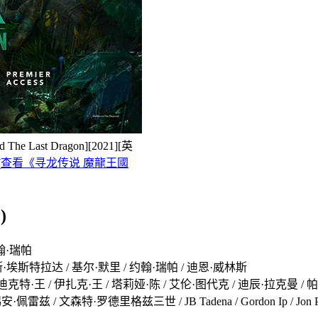
ast Dragon][2021][英
(
查看《寻龙传说 魔龍王國
)
翰·瑞帕
斯·埃斯特拉达 / 基尔·默里 / 约翰·瑞帕 / 迪恩·威林斯
尼迪克特·王 / 伊扎克·王 / 塔莉娅·陈 / 艾伦·图代克 / 迪辰·拉克曼 / 
雷兹 / 文森特·罗德里格兹三世 / JB Tadena / Gordon Ip / Jon P