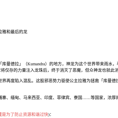
/ 拉雅和最后的龙
库曼德拉」（Kumandra）的地方，神龙为这个世界带来雨水
，它将仅存的力量注入龙珠后，终于消灭了恶魔，但众神龙也就此
世界再度陷入混乱。这股邪恶势力驱使公主拉雅为拯救「库曼德
埔寨、缅甸、马来西亚、印度、菲律宾、寮国……等国家，浓厚
藏是为了防止资源和谐过快
)：