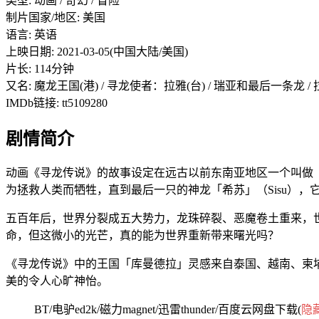
类型: 动画 / 奇幻 / 冒险
制片国家/地区: 美国
语言: 英语
上映日期: 2021-03-05(中国大陆/美国)
片长: 114分钟
又名: 魔龙王国(港) / 寻龙使者：拉雅(台) / 瑞亚和最后一条龙 
IMDb链接: tt5109280
剧情简介
动画《寻龙传说》的故事设定在远古以前东南亚地区一个叫做「
为拯救人类而牺牲，直到最后一只的神龙「希苏」（Sisu）
五百年后，世界分裂成五大势力，龙珠碎裂、恶魔卷土重来，
命，但这微小的光芒，真的能为世界重新带来曙光吗？
《寻龙传说》中的王国「库曼德拉」灵感来自泰国、越南、柬
美的令人心旷神怡。
BT/电驴ed2k/磁力magnet/迅雷thunder/百度云网盘下载(
隐