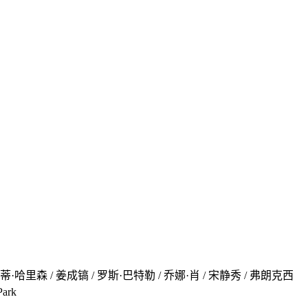
帕蒂·哈里森 / 姜成镐 / 罗斯·巴特勒 / 乔娜·肖 / 宋静秀 / 弗朗克西
ark