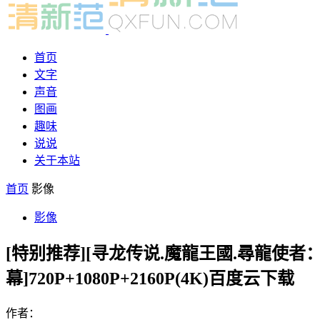
首页
文字
声音
图画
趣味
说说
关于本站
首页
影像
影像
[特别推荐][寻龙传说.魔龍王國.尋龍使者：拉雅.Ra
幕]720P+1080P+2160P(4K)百度云下载
作者：